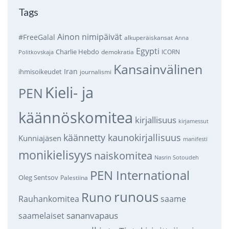
Tags
Ainon nimipäivät
#FreeGalal
alkuperäiskansat
Anna
Egypti
Charlie Hebdo
demokratia
ICORN
Politkovskaja
Kansainvälinen
Iran
ihmisoikeudet
journalismi
Kieli- ja
PEN
käännöskomitea
kirjallisuus
kirjamessut
käännetty kaunokirjallisuus
Kunniajäsen
manifesti
monikielisyys
naiskomitea
Nasrin Sotoudeh
PEN International
Oleg Sentsov
Palestiina
runous
Runo
saame
Rauhankomitea
sananvapaus
saamelaiset