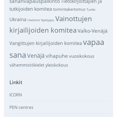
sananvapauspalkinto
Tietokirjoittajien ja
tutkijoiden komitea
toimintakertomus
Turkki
Vainottujen
Ukraina
Uladzimir Njakljajeu
kirjailijoiden komitea
Valko-Venäjä
vapaa
Vangittujen kirjailijoiden komitea
sana
Venäjä
vihapuhe
vuosikokous
vähemmistökielet
yleiskokous
Linkit
ICORN
PEN centres