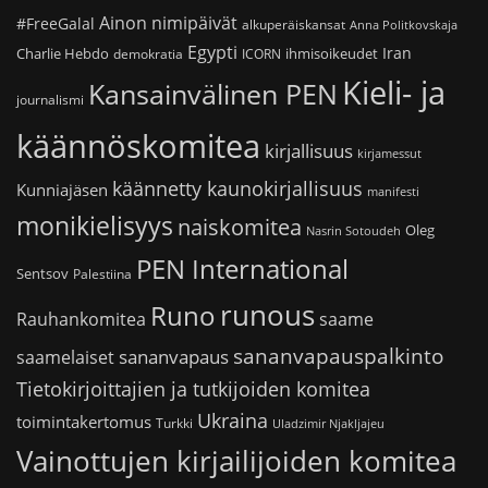
Ainon nimipäivät
#FreeGalal
alkuperäiskansat
Anna Politkovskaja
Egypti
Iran
Charlie Hebdo
ihmisoikeudet
demokratia
ICORN
Kieli- ja
Kansainvälinen PEN
journalismi
käännöskomitea
kirjallisuus
kirjamessut
käännetty kaunokirjallisuus
Kunniajäsen
manifesti
monikielisyys
naiskomitea
Oleg
Nasrin Sotoudeh
PEN International
Sentsov
Palestiina
runous
Runo
saame
Rauhankomitea
sananvapauspalkinto
sananvapaus
saamelaiset
Tietokirjoittajien ja tutkijoiden komitea
Ukraina
toimintakertomus
Turkki
Uladzimir Njakljajeu
Vainottujen kirjailijoiden komitea