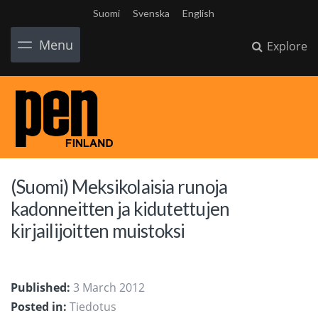
Suomi
Svenska
English
Menu
Explore
(Suomi) Meksikolaisia runoja
kadonneitten ja kidutettujen
kirjailijoitten muistoksi
Published:
3 March 2012
Posted in:
Tiedotus