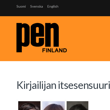
Suomi
Svenska
English
Kirjailijan itsesensuur