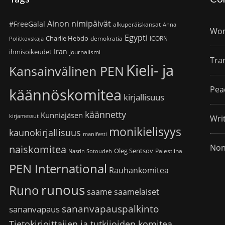
Ainon nimipäivät
#FreeGalal
alkuperäiskansat
Anna
Wom
Egypti
Charlie Hebdo
demokratia
ICORN
Politkovskaja
Iran
ihmisoikeudet
journalismi
Tra
Kieli- ja
Kansainvälinen PEN
Pea
käännöskomitea
kirjallisuus
käännetty
Kunniajäsen
kirjamessut
Wri
monikielisyys
kaunokirjallisuus
manifesti
Non
naiskomitea
Oleg Sentsov
Palestiina
Nasrin Sotoudeh
PEN International
Rauhankomitea
runous
Runo
saame
saamelaiset
sananvapauspalkinto
sananvapaus
Tietokirjoittajien ja tutkijoiden komitea