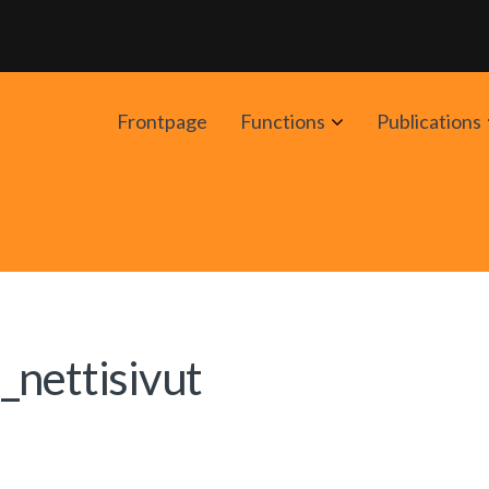
Avaa
Frontpage
Functions
Publications
alavalikko
i_nettisivut