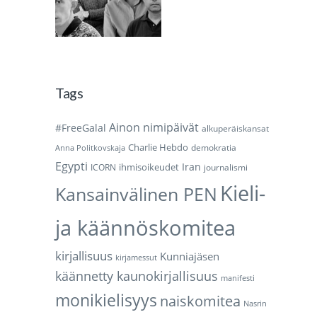
Tags
Ainon nimipäivät
#FreeGalal
alkuperäiskansat
Charlie Hebdo
demokratia
Anna Politkovskaja
Egypti
Iran
ihmisoikeudet
ICORN
journalismi
Kieli-
Kansainvälinen PEN
ja käännöskomitea
kirjallisuus
Kunniajäsen
kirjamessut
käännetty kaunokirjallisuus
manifesti
monikielisyys
naiskomitea
Nasrin