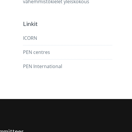
vähemmistökielet
yleiskokous
Linkit
ICORN
PEN centres
PEN International
mmittees