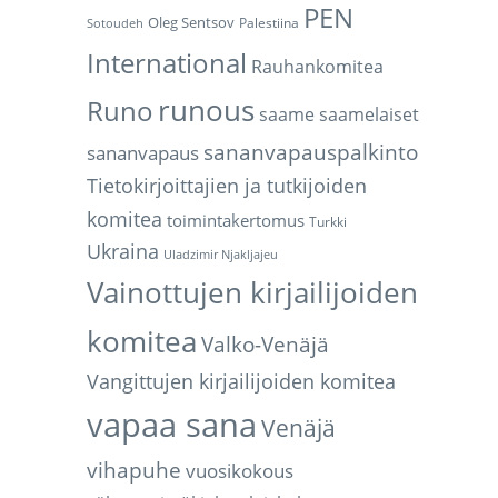
PEN
Oleg Sentsov
Palestiina
Sotoudeh
International
Rauhankomitea
runous
Runo
saame
saamelaiset
sananvapauspalkinto
sananvapaus
Tietokirjoittajien ja tutkijoiden
komitea
toimintakertomus
Turkki
Ukraina
Uladzimir Njakljajeu
Vainottujen kirjailijoiden
komitea
Valko-Venäjä
Vangittujen kirjailijoiden komitea
vapaa sana
Venäjä
vihapuhe
vuosikokous