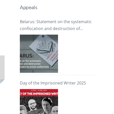
Appeals
Belarus: Statement on the systematic
confiscation and destruction of
manuscripts by prison authorities
Day of the Imprisoned Writer 2025