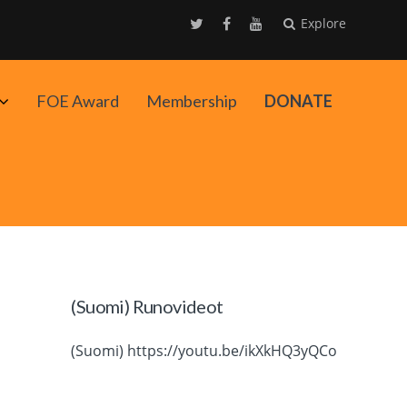
Explore
Avaa
FOE Award
Membership
DONATE
alavalikko
(Suomi) Runovideot
(Suomi) https://youtu.be/ikXkHQ3yQCo