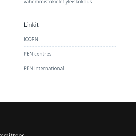
vähemmistökielet
yleiskokous
Linkit
ICORN
PEN centres
PEN International
mmittees