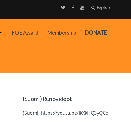
Explore
Avaa
FOE Award
Membership
DONATE
alavalikko
(Suomi) Runovideot
(Suomi) https://youtu.be/ikXkHQ3yQCo