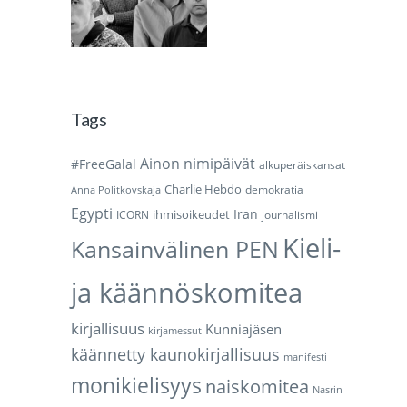
Tags
Ainon nimipäivät
#FreeGalal
alkuperäiskansat
Charlie Hebdo
demokratia
Anna Politkovskaja
Egypti
Iran
ihmisoikeudet
ICORN
journalismi
Kieli-
Kansainvälinen PEN
ja käännöskomitea
kirjallisuus
Kunniajäsen
kirjamessut
käännetty kaunokirjallisuus
manifesti
monikielisyys
naiskomitea
Nasrin