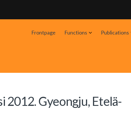
Avaa
Frontpage
Functions
Publications
alavalikko
 2012. Gyeongju, Etelä-