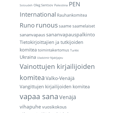
PEN
Oleg Sentsov
Palestiina
Sotoudeh
International
Rauhankomitea
runous
Runo
saame
saamelaiset
sananvapauspalkinto
sananvapaus
Tietokirjoittajien ja tutkijoiden
komitea
toimintakertomus
Turkki
Ukraina
Uladzimir Njakljajeu
Vainottujen kirjailijoiden
komitea
Valko-Venäjä
Vangittujen kirjailijoiden komitea
vapaa sana
Venäjä
vihapuhe
vuosikokous