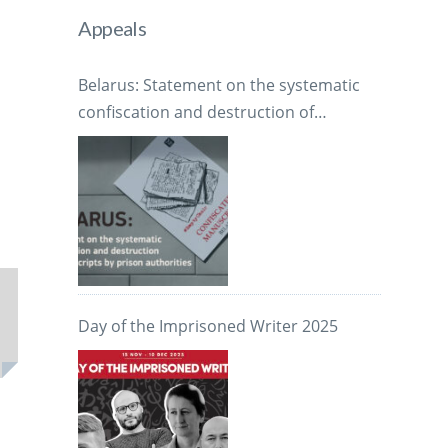
Appeals
Belarus: Statement on the systematic
confiscation and destruction of
manuscripts by prison authorities
Day of the Imprisoned Writer 2025