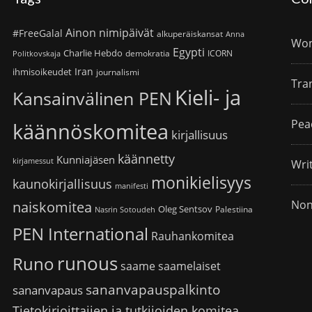
Ainon nimipäivät
#FreeGalal
alkuperäiskansat
Anna
Wom
Egypti
Charlie Hebdo
demokratia
ICORN
Politkovskaja
Iran
ihmisoikeudet
journalismi
Tra
Kieli- ja
Kansainvälinen PEN
Pea
käännöskomitea
kirjallisuus
käännetty
Kunniajäsen
kirjamessut
Wri
monikielisyys
kaunokirjallisuus
manifesti
Non
naiskomitea
Oleg Sentsov
Palestiina
Nasrin Sotoudeh
PEN International
Rauhankomitea
runous
Runo
saame
saamelaiset
sananvapauspalkinto
sananvapaus
Tietokirjoittajien ja tutkijoiden komitea