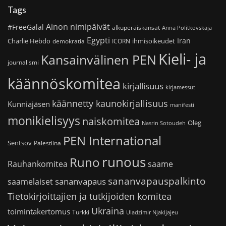
Tags
Ainon nimipäivät
#FreeGalal
alkuperäiskansat
Anna Politkovskaja
Egypti
Iran
Charlie Hebdo
ihmisoikeudet
demokratia
ICORN
Kieli- ja
Kansainvälinen PEN
journalismi
käännöskomitea
kirjallisuus
kirjamessut
käännetty kaunokirjallisuus
Kunniajäsen
manifesti
monikielisyys
naiskomitea
Oleg
Nasrin Sotoudeh
PEN International
Sentsov
Palestiina
runous
Runo
saame
Rauhankomitea
sananvapauspalkinto
sananvapaus
saamelaiset
Tietokirjoittajien ja tutkijoiden komitea
Ukraina
toimintakertomus
Turkki
Uladzimir Njakljajeu