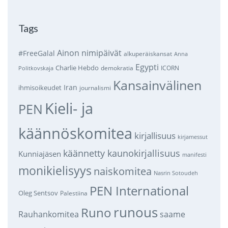
Tags
Ainon nimipäivät
#FreeGalal
alkuperäiskansat
Anna
Egypti
Charlie Hebdo
demokratia
ICORN
Politkovskaja
Kansainvälinen
Iran
ihmisoikeudet
journalismi
Kieli- ja
PEN
käännöskomitea
kirjallisuus
kirjamessut
käännetty kaunokirjallisuus
Kunniajäsen
manifesti
monikielisyys
naiskomitea
Nasrin Sotoudeh
PEN International
Oleg Sentsov
Palestiina
runous
Runo
saame
Rauhankomitea