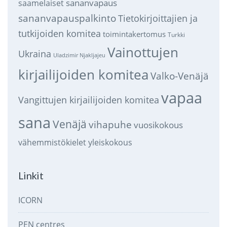
sananvapaus
saamelaiset
sananvapauspalkinto
Tietokirjoittajien ja
tutkijoiden komitea
toimintakertomus
Turkki
Vainottujen
Ukraina
Uladzimir Njakljajeu
kirjailijoiden komitea
Valko-Venäjä
vapaa
Vangittujen kirjailijoiden komitea
sana
Venäjä
vihapuhe
vuosikokous
vähemmistökielet
yleiskokous
Linkit
ICORN
PEN centres