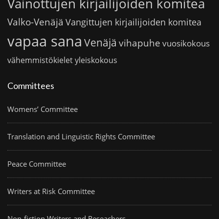
Vainottujen kirjailijoiden komitea
Valko-Venäjä
Vangittujen kirjailijoiden komitea
vapaa sana
Venäjä
vihapuhe
vuosikokous
vähemmistökielet
yleiskokous
Committees
Womens’ Committee
Translation and Linguistic Rights Committee
Peace Committee
Writers at Risk Committee
Non-fiction Writers and Reseachers