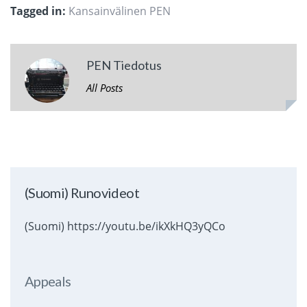
Tagged in:
Kansainvälinen PEN
PEN Tiedotus
All Posts
(Suomi) Runovideot
(Suomi) https://youtu.be/ikXkHQ3yQCo
Appeals