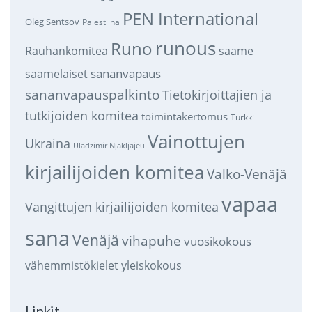
PEN International
Oleg Sentsov
Palestiina
runous
Runo
saame
Rauhankomitea
sananvapaus
saamelaiset
sananvapauspalkinto
Tietokirjoittajien ja
tutkijoiden komitea
toimintakertomus
Turkki
Vainottujen
Ukraina
Uladzimir Njakljajeu
kirjailijoiden komitea
Valko-Venäjä
vapaa
Vangittujen kirjailijoiden komitea
sana
Venäjä
vihapuhe
vuosikokous
vähemmistökielet
yleiskokous
Linkit