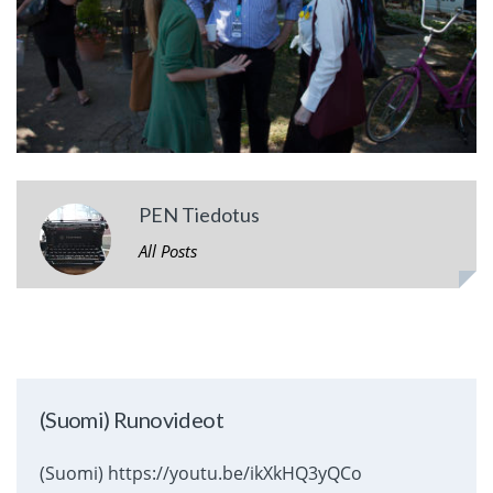
PEN Tiedotus
All Posts
(Suomi) Runovideot
(Suomi) https://youtu.be/ikXkHQ3yQCo