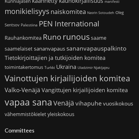
käännetty kaunokirjallisuus
Kunniajäsen
manifesti
monikielisyys
naiskomitea
Oleg
Nasrin Sotoudeh
PEN International
Sentsov
Palestiina
runous
Runo
saame
Rauhankomitea
sananvapauspalkinto
sananvapaus
saamelaiset
Tietokirjoittajien ja tutkijoiden komitea
Ukraina
toimintakertomus
Turkki
Uladzimir Njakljajeu
Vainottujen kirjailijoiden komitea
Valko-Venäjä
Vangittujen kirjailijoiden komitea
vapaa sana
Venäjä
vihapuhe
vuosikokous
vähemmistökielet
yleiskokous
Committees