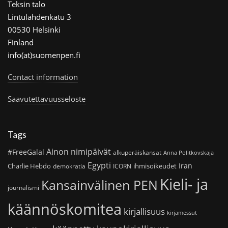
Teksin talo
Lintulahdenkatu 3
00530 Helsinki
Finland
info(at)suomenpen.fi
Contact information
Saavutettavuusseloste
Tags
Ainon nimipäivät
#FreeGalal
alkuperäiskansat
Anna Politkovskaja
Egypti
Iran
Charlie Hebdo
ihmisoikeudet
demokratia
ICORN
Kieli- ja
Kansainvälinen PEN
journalismi
käännöskomitea
kirjallisuus
kirjamessut