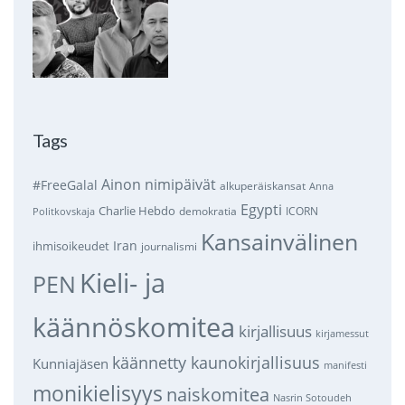
Tags
Ainon nimipäivät
#FreeGalal
alkuperäiskansat
Anna
Egypti
Charlie Hebdo
demokratia
ICORN
Politkovskaja
Kansainvälinen
Iran
ihmisoikeudet
journalismi
Kieli- ja
PEN
käännöskomitea
kirjallisuus
kirjamessut
käännetty kaunokirjallisuus
Kunniajäsen
manifesti
monikielisyys
naiskomitea
Nasrin Sotoudeh