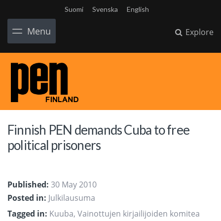
Suomi
Svenska
English
Menu
Explore
Finnish PEN demands Cuba to free
political prisoners
Published:
30 May 2010
Posted in:
Julkilausuma
Tagged in:
Kuuba
,
Vainottujen kirjailijoiden komitea