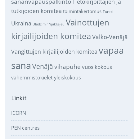
sananvapauspalkinto
Tietokirjoittajien ja
tutkijoiden komitea
toimintakertomus
Turkki
Vainottujen
Ukraina
Uladzimir Njakljajeu
kirjailijoiden komitea
Valko-Venäjä
vapaa
Vangittujen kirjailijoiden komitea
sana
Venäjä
vihapuhe
vuosikokous
vähemmistökielet
yleiskokous
Linkit
ICORN
PEN centres