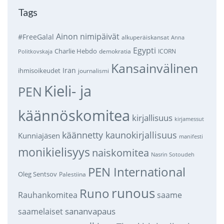
Tags
Ainon nimipäivät
#FreeGalal
alkuperäiskansat
Anna
Egypti
Charlie Hebdo
demokratia
ICORN
Politkovskaja
Kansainvälinen
Iran
ihmisoikeudet
journalismi
Kieli- ja
PEN
käännöskomitea
kirjallisuus
kirjamessut
käännetty kaunokirjallisuus
Kunniajäsen
manifesti
monikielisyys
naiskomitea
Nasrin Sotoudeh
PEN International
Oleg Sentsov
Palestiina
runous
Runo
saame
Rauhankomitea
sananvapaus
saamelaiset