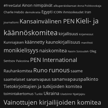
Ainon nimipäivät
#FreeGalal
alkuperäiskansat
Anna Politkovskaja
Egypti
Iran
Charlie Hebdo
ihmisoikeudet
demokratia
ICORN
Kieli- ja
Kansainvälinen PEN
journalismi
käännöskomitea
kirjallisuus
kirjamessut
käännetty kaunokirjallisuus
Kunniajäsen
manifesti
monikielisyys
naiskomitea
Oleg
Nasrin Sotoudeh
PEN International
Sentsov
Palestiina
runous
Runo
saame
Rauhankomitea
sananvapauspalkinto
sananvapaus
saamelaiset
Tietokirjoittajien ja tutkijoiden komitea
Ukraina
toimintakertomus
Turkki
Uladzimir Njakljajeu
Vainottujen kirjailijoiden komitea