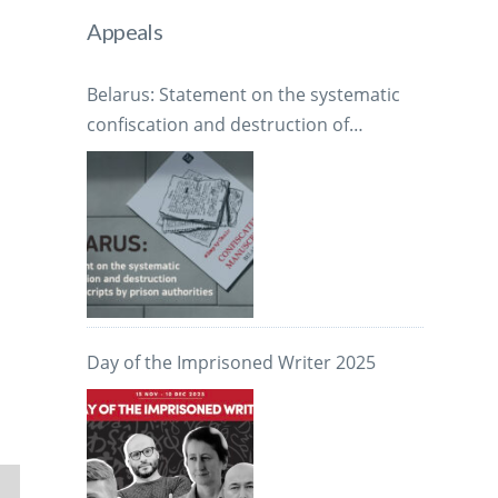
Appeals
Belarus: Statement on the systematic
confiscation and destruction of
manuscripts by prison authorities
Day of the Imprisoned Writer 2025