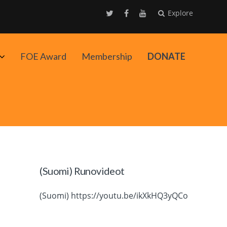
Explore
Avaa
FOE Award
Membership
DONATE
alavalikko
(Suomi) Runovideot
(Suomi) https://youtu.be/ikXkHQ3yQCo