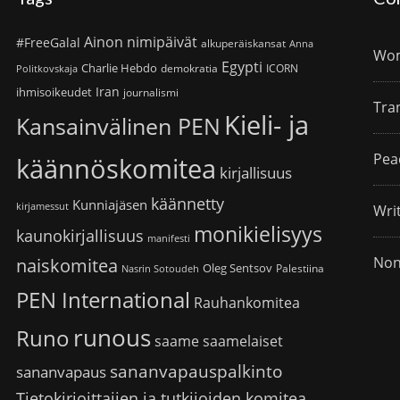
Ainon nimipäivät
#FreeGalal
alkuperäiskansat
Anna
Wom
Egypti
Charlie Hebdo
demokratia
ICORN
Politkovskaja
Iran
ihmisoikeudet
journalismi
Tra
Kieli- ja
Kansainvälinen PEN
Pea
käännöskomitea
kirjallisuus
käännetty
Kunniajäsen
kirjamessut
Wri
monikielisyys
kaunokirjallisuus
manifesti
Non
naiskomitea
Oleg Sentsov
Palestiina
Nasrin Sotoudeh
PEN International
Rauhankomitea
runous
Runo
saame
saamelaiset
sananvapauspalkinto
sananvapaus
Tietokirjoittajien ja tutkijoiden komitea