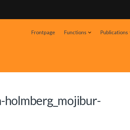
Avaa
Frontpage
Functions
Publications
alavalikko
a-holmberg_mojibur-