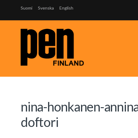
Suomi
Svenska
English
nina-honkanen-annin
doftori