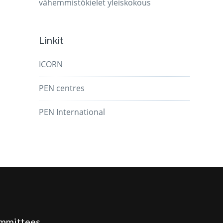
vähemmistökielet
yleiskokous
Linkit
ICORN
PEN centres
PEN International
mmittees