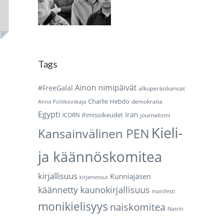
Tags
Ainon nimipäivät
#FreeGalal
alkuperäiskansat
Charlie Hebdo
demokratia
Anna Politkovskaja
Egypti
Iran
ihmisoikeudet
ICORN
journalismi
Kieli-
Kansainvälinen PEN
ja käännöskomitea
kirjallisuus
Kunniajäsen
kirjamessut
käännetty kaunokirjallisuus
manifesti
monikielisyys
naiskomitea
Nasrin