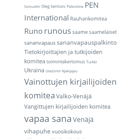
PEN
Oleg Sentsov
Palestiina
Sotoudeh
International
Rauhankomitea
runous
Runo
saame
saamelaiset
sananvapauspalkinto
sananvapaus
Tietokirjoittajien ja tutkijoiden
komitea
toimintakertomus
Turkki
Ukraina
Uladzimir Njakljajeu
Vainottujen kirjailijoiden
komitea
Valko-Venäjä
Vangittujen kirjailijoiden komitea
vapaa sana
Venäjä
vihapuhe
vuosikokous