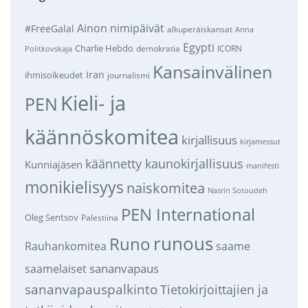
Ainon nimipäivät
#FreeGalal
alkuperäiskansat
Anna
Egypti
Charlie Hebdo
demokratia
ICORN
Politkovskaja
Kansainvälinen
Iran
ihmisoikeudet
journalismi
Kieli- ja
PEN
käännöskomitea
kirjallisuus
kirjamessut
käännetty kaunokirjallisuus
Kunniajäsen
manifesti
monikielisyys
naiskomitea
Nasrin Sotoudeh
PEN International
Oleg Sentsov
Palestiina
runous
Runo
saame
Rauhankomitea
sananvapaus
saamelaiset
sananvapauspalkinto
Tietokirjoittajien ja