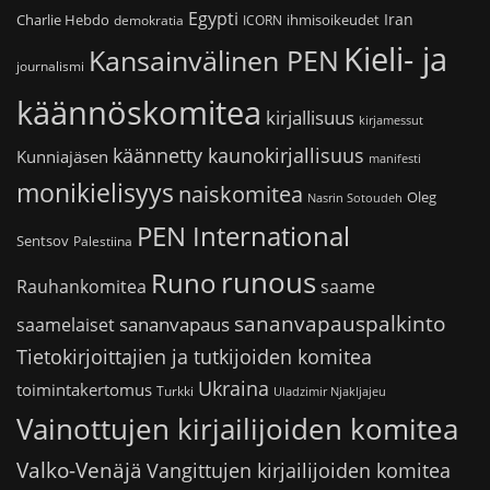
Egypti
Iran
Charlie Hebdo
ihmisoikeudet
demokratia
ICORN
Kieli- ja
Kansainvälinen PEN
journalismi
käännöskomitea
kirjallisuus
kirjamessut
käännetty kaunokirjallisuus
Kunniajäsen
manifesti
monikielisyys
naiskomitea
Oleg
Nasrin Sotoudeh
PEN International
Sentsov
Palestiina
runous
Runo
saame
Rauhankomitea
sananvapauspalkinto
sananvapaus
saamelaiset
Tietokirjoittajien ja tutkijoiden komitea
Ukraina
toimintakertomus
Turkki
Uladzimir Njakljajeu
Vainottujen kirjailijoiden komitea
Valko-Venäjä
Vangittujen kirjailijoiden komitea