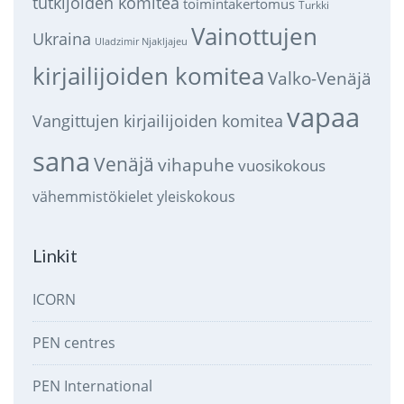
tutkijoiden komitea
toimintakertomus
Turkki
Vainottujen
Ukraina
Uladzimir Njakljajeu
kirjailijoiden komitea
Valko-Venäjä
vapaa
Vangittujen kirjailijoiden komitea
sana
Venäjä
vihapuhe
vuosikokous
vähemmistökielet
yleiskokous
Linkit
ICORN
PEN centres
PEN International