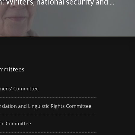
Joy Hyvärinen: Writers, national security and public debate
mmittees
ens’ Committee
nslation and Linguistic Rights Committee
ce Committee