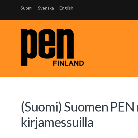
Suomi
Svenska
English
(Suomi) Suomen PEN m
kirjamessuilla