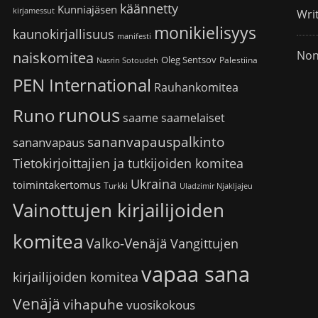
käännetty
Kunniajäsen
kirjamessut
Wri
monikielisyys
kaunokirjallisuus
manifesti
Non
naiskomitea
Oleg Sentsov
Palestiina
Nasrin Sotoudeh
PEN International
Rauhankomitea
runous
Runo
saame
saamelaiset
sananvapauspalkinto
sananvapaus
Tietokirjoittajien ja tutkijoiden komitea
Ukraina
toimintakertomus
Turkki
Uladzimir Njakljajeu
Vainottujen kirjailijoiden
komitea
Valko-Venäjä
Vangittujen
vapaa sana
kirjailijoiden komitea
Venäjä
vihapuhe
vuosikokous