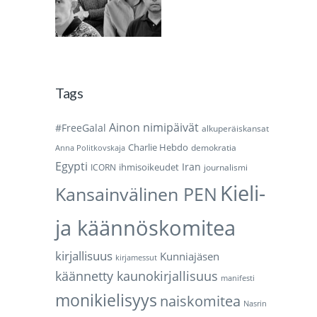
Tags
Ainon nimipäivät
#FreeGalal
alkuperäiskansat
Charlie Hebdo
demokratia
Anna Politkovskaja
Egypti
Iran
ihmisoikeudet
ICORN
journalismi
Kieli-
Kansainvälinen PEN
ja käännöskomitea
kirjallisuus
Kunniajäsen
kirjamessut
käännetty kaunokirjallisuus
manifesti
monikielisyys
naiskomitea
Nasrin