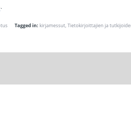
h
.
otus
Tagged in:
kirjamessut
,
Tietokirjoittajien ja tutkijoid