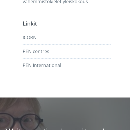
vähemmistökielet
yleiskokous
Linkit
ICORN
PEN centres
PEN International