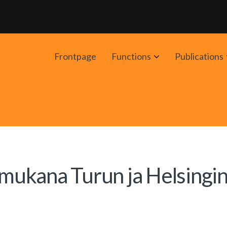
Avaa
Frontpage
Functions
Publications
alavalikko
ukana Turun ja Helsingi