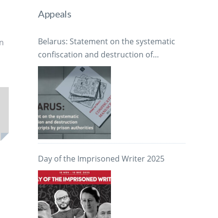
Appeals
Belarus: Statement on the systematic
en
confiscation and destruction of
manuscripts by prison authorities
Day of the Imprisoned Writer 2025