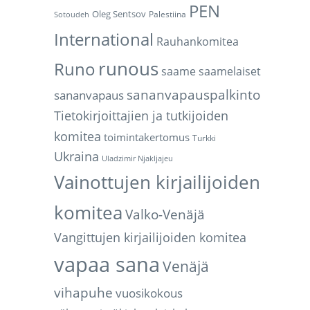
PEN
Oleg Sentsov
Palestiina
Sotoudeh
International
Rauhankomitea
runous
Runo
saame
saamelaiset
sananvapauspalkinto
sananvapaus
Tietokirjoittajien ja tutkijoiden
komitea
toimintakertomus
Turkki
Ukraina
Uladzimir Njakljajeu
Vainottujen kirjailijoiden
komitea
Valko-Venäjä
Vangittujen kirjailijoiden komitea
vapaa sana
Venäjä
vihapuhe
vuosikokous