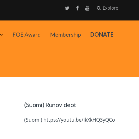
Explore
Avaa
FOE Award
Membership
DONATE
alavalikko
n
(Suomi) Runovideot
(Suomi) https://youtu.be/ikXkHQ3yQCo