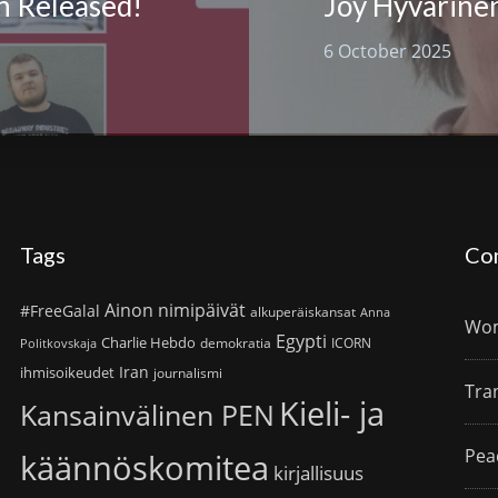
n Released!
6 October 2025
Tags
Co
Ainon nimipäivät
#FreeGalal
alkuperäiskansat
Anna
Wom
Egypti
Charlie Hebdo
demokratia
ICORN
Politkovskaja
Iran
ihmisoikeudet
journalismi
Tra
Kieli- ja
Kansainvälinen PEN
Pea
käännöskomitea
kirjallisuus