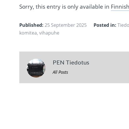
Sorry, this entry is only available in
Finnis
Published:
25 September 2025
Posted in:
Tied
komitea
,
vihapuhe
PEN Tiedotus
All Posts