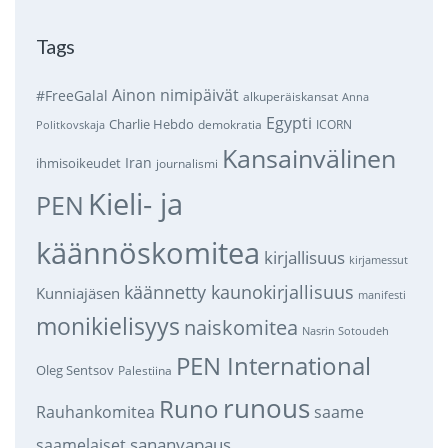
Tags
Ainon nimipäivät
#FreeGalal
alkuperäiskansat
Anna
Egypti
Charlie Hebdo
demokratia
ICORN
Politkovskaja
Kansainvälinen
Iran
ihmisoikeudet
journalismi
Kieli- ja
PEN
käännöskomitea
kirjallisuus
kirjamessut
käännetty kaunokirjallisuus
Kunniajäsen
manifesti
monikielisyys
naiskomitea
Nasrin Sotoudeh
PEN International
Oleg Sentsov
Palestiina
runous
Runo
saame
Rauhankomitea
sananvapaus
saamelaiset