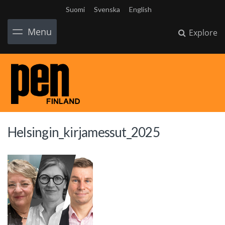
Suomi
Svenska
English
Menu
Explore
Helsingin_kirjamessut_2025