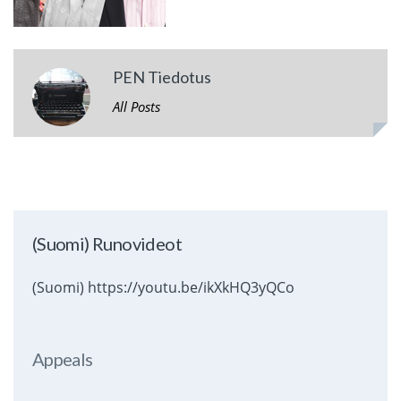
PEN Tiedotus
All Posts
(Suomi) Runovideot
(Suomi) https://youtu.be/ikXkHQ3yQCo
Appeals