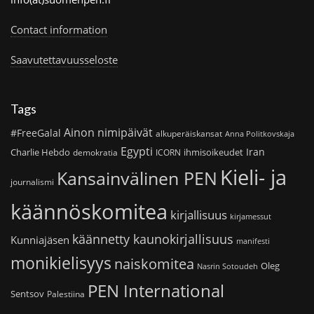
Contact information
Saavutettavuusseloste
Tags
Ainon nimipäivät
#FreeGalal
alkuperäiskansat
Anna Politkovskaja
Egypti
Iran
Charlie Hebdo
ihmisoikeudet
demokratia
ICORN
Kieli- ja
Kansainvälinen PEN
journalismi
käännöskomitea
kirjallisuus
kirjamessut
käännetty kaunokirjallisuus
Kunniajäsen
manifesti
monikielisyys
naiskomitea
Oleg
Nasrin Sotoudeh
PEN International
Sentsov
Palestiina