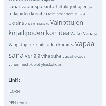
sananvapauspalkinto
Tietokirjoittajien ja
tutkijoiden komitea
toimintakertomus
Turkki
Vainottujen
Ukraina
Uladzimir Njakljajeu
kirjailijoiden komitea
Valko-Venäjä
vapaa
Vangittujen kirjailijoiden komitea
sana
Venäjä
vihapuhe
vuosikokous
vähemmistökielet
yleiskokous
Linkit
ICORN
PEN centres