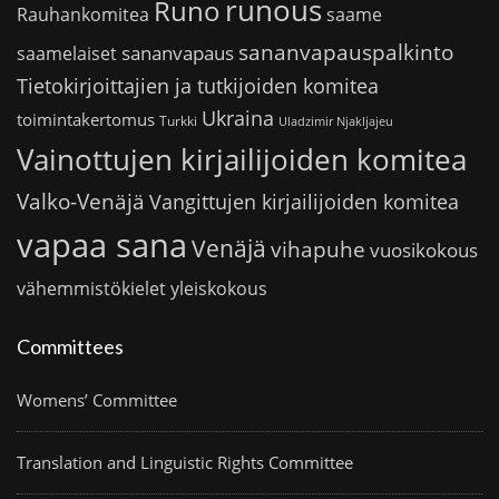
runous
Runo
saame
Rauhankomitea
sananvapauspalkinto
sananvapaus
saamelaiset
Tietokirjoittajien ja tutkijoiden komitea
Ukraina
toimintakertomus
Turkki
Uladzimir Njakljajeu
Vainottujen kirjailijoiden komitea
Valko-Venäjä
Vangittujen kirjailijoiden komitea
vapaa sana
Venäjä
vihapuhe
vuosikokous
vähemmistökielet
yleiskokous
Committees
Womens’ Committee
Translation and Linguistic Rights Committee