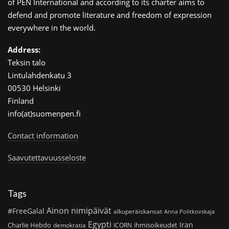
of PEN International and according to its charter aims to
defend and promote literature and freedom of expression
everywhere in the world.
Address:
Teksin talo
Lintulahdenkatu 3
00530 Helsinki
Finland
info(at)suomenpen.fi
Contact information
Saavutettavuusseloste
Tags
Ainon nimipäivät
#FreeGalal
alkuperäiskansat
Anna Politkovskaja
Egypti
Iran
Charlie Hebdo
ihmisoikeudet
demokratia
ICORN