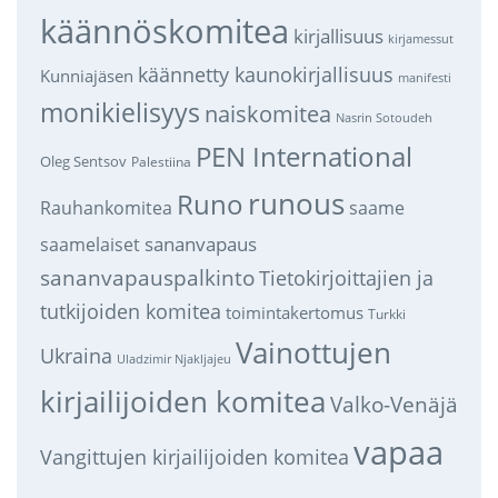
käännöskomitea
kirjallisuus
kirjamessut
käännetty kaunokirjallisuus
Kunniajäsen
manifesti
monikielisyys
naiskomitea
Nasrin Sotoudeh
PEN International
Oleg Sentsov
Palestiina
runous
Runo
saame
Rauhankomitea
sananvapaus
saamelaiset
sananvapauspalkinto
Tietokirjoittajien ja
tutkijoiden komitea
toimintakertomus
Turkki
Vainottujen
Ukraina
Uladzimir Njakljajeu
kirjailijoiden komitea
Valko-Venäjä
vapaa
Vangittujen kirjailijoiden komitea