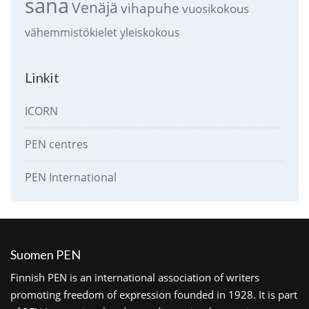
sana
Venäjä
vihapuhe
vuosikokous
vähemmistökielet
yleiskokous
Linkit
ICORN
PEN centres
PEN International
Suomen PEN
Finnish PEN is an international association of writers
promoting freedom of expression founded in 1928. It is part