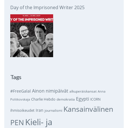
Day of the Imprisoned Writer 2025
Tags
Ainon nimipäivät
#FreeGalal
alkuperäiskansat
Anna
Egypti
Charlie Hebdo
demokratia
ICORN
Politkovskaja
Kansainvälinen
Iran
ihmisoikeudet
journalismi
Kieli- ja
PEN