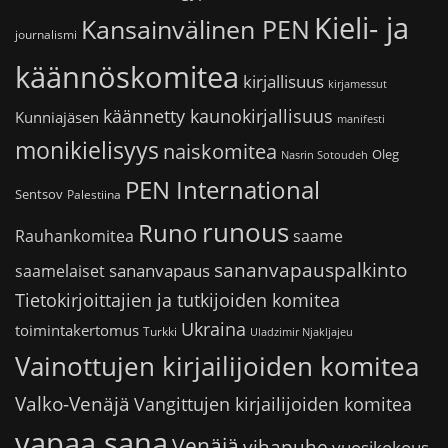
Kieli- ja
Kansainvälinen PEN
journalismi
käännöskomitea
kirjallisuus
kirjamessut
käännetty kaunokirjallisuus
Kunniajäsen
manifesti
monikielisyys
naiskomitea
Oleg
Nasrin Sotoudeh
PEN International
Sentsov
Palestiina
runous
Runo
saame
Rauhankomitea
sananvapauspalkinto
sananvapaus
saamelaiset
Tietokirjoittajien ja tutkijoiden komitea
Ukraina
toimintakertomus
Turkki
Uladzimir Njakljajeu
Vainottujen kirjailijoiden komitea
Valko-Venäjä
Vangittujen kirjailijoiden komitea
vapaa sana
Venäjä
vihapuhe
vuosikokous