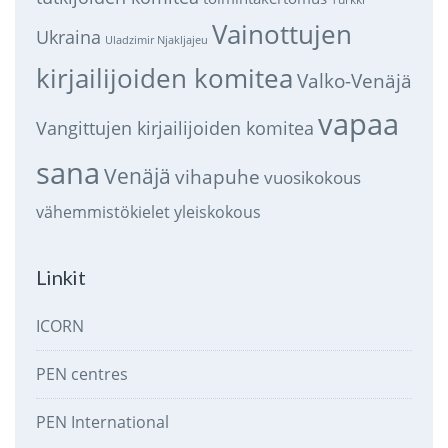
Vainottujen
Ukraina
Uladzimir Njakljajeu
kirjailijoiden komitea
Valko-Venäjä
vapaa
Vangittujen kirjailijoiden komitea
sana
Venäjä
vihapuhe
vuosikokous
vähemmistökielet
yleiskokous
Linkit
ICORN
PEN centres
PEN International