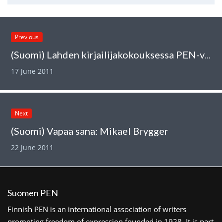
Previous
(Suomi) Lahden kirjailijakokouksessa PEN-vieraita
17 June 2011
Next
(Suomi) Vapaa sana: Mikael Brygger
22 June 2011
Suomen PEN
Finnish PEN is an international association of writers
promoting freedom of expression founded in 1928. It is part