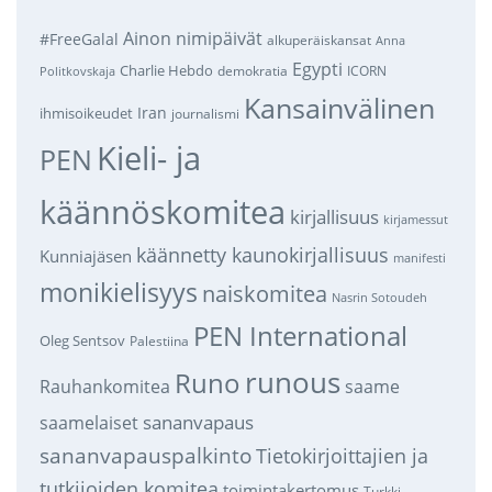
Ainon nimipäivät
#FreeGalal
alkuperäiskansat
Anna
Egypti
Charlie Hebdo
demokratia
ICORN
Politkovskaja
Kansainvälinen
Iran
ihmisoikeudet
journalismi
Kieli- ja
PEN
käännöskomitea
kirjallisuus
kirjamessut
käännetty kaunokirjallisuus
Kunniajäsen
manifesti
monikielisyys
naiskomitea
Nasrin Sotoudeh
PEN International
Oleg Sentsov
Palestiina
runous
Runo
saame
Rauhankomitea
sananvapaus
saamelaiset
sananvapauspalkinto
Tietokirjoittajien ja
tutkijoiden komitea
toimintakertomus
Turkki