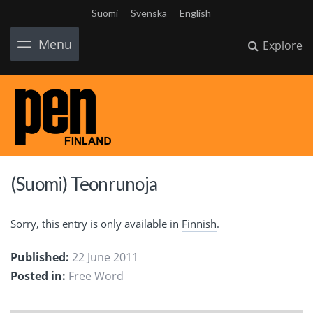
Suomi
Svenska
English
Menu
Explore
(Suomi) Teonrunoja
Sorry, this entry is only available in
Finnish
.
Published:
22 June 2011
Posted in:
Free Word