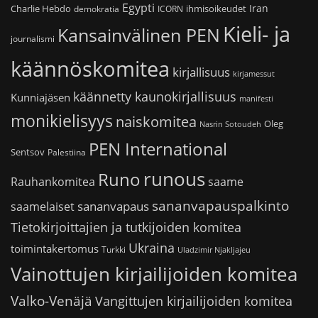
Egypti
Iran
Charlie Hebdo
ihmisoikeudet
demokratia
ICORN
Kieli- ja
Kansainvälinen PEN
journalismi
käännöskomitea
kirjallisuus
kirjamessut
käännetty kaunokirjallisuus
Kunniajäsen
manifesti
monikielisyys
naiskomitea
Oleg
Nasrin Sotoudeh
PEN International
Sentsov
Palestiina
runous
Runo
saame
Rauhankomitea
sananvapauspalkinto
sananvapaus
saamelaiset
Tietokirjoittajien ja tutkijoiden komitea
Ukraina
toimintakertomus
Turkki
Uladzimir Njakljajeu
Vainottujen kirjailijoiden komitea
Valko-Venäjä
Vangittujen kirjailijoiden komitea