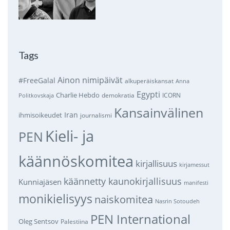
Tags
Ainon nimipäivät
#FreeGalal
alkuperäiskansat
Anna
Egypti
Charlie Hebdo
demokratia
ICORN
Politkovskaja
Kansainvälinen
Iran
ihmisoikeudet
journalismi
Kieli- ja
PEN
käännöskomitea
kirjallisuus
kirjamessut
käännetty kaunokirjallisuus
Kunniajäsen
manifesti
monikielisyys
naiskomitea
Nasrin Sotoudeh
PEN International
Oleg Sentsov
Palestiina