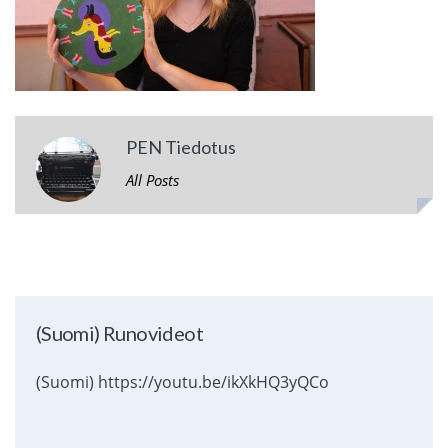
PEN Tiedotus
All Posts
(Suomi) Runovideot
(Suomi) https://youtu.be/ikXkHQ3yQCo