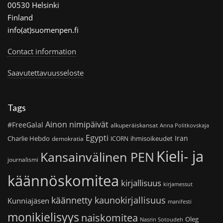
00530 Helsinki
Finland
info(at)suomenpen.fi
Contact information
Saavutettavuusseloste
Tags
Ainon nimipäivät
#FreeGalal
alkuperäiskansat
Anna Politkovskaja
Egypti
Iran
Charlie Hebdo
ihmisoikeudet
demokratia
ICORN
Kieli- ja
Kansainvälinen PEN
journalismi
käännöskomitea
kirjallisuus
kirjamessut
käännetty kaunokirjallisuus
Kunniajäsen
manifesti
monikielisyys
naiskomitea
Oleg
Nasrin Sotoudeh