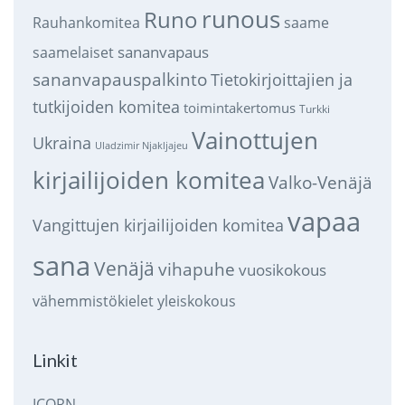
runous
Runo
saame
Rauhankomitea
sananvapaus
saamelaiset
sananvapauspalkinto
Tietokirjoittajien ja
tutkijoiden komitea
toimintakertomus
Turkki
Vainottujen
Ukraina
Uladzimir Njakljajeu
kirjailijoiden komitea
Valko-Venäjä
vapaa
Vangittujen kirjailijoiden komitea
sana
Venäjä
vihapuhe
vuosikokous
vähemmistökielet
yleiskokous
Linkit
ICORN