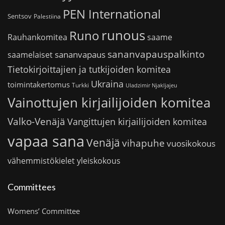
PEN International
Sentsov
Palestiina
runous
Runo
saame
Rauhankomitea
sananvapauspalkinto
sananvapaus
saamelaiset
Tietokirjoittajien ja tutkijoiden komitea
Ukraina
toimintakertomus
Turkki
Uladzimir Njakljajeu
Vainottujen kirjailijoiden komitea
Valko-Venäjä
Vangittujen kirjailijoiden komitea
vapaa sana
Venäjä
vihapuhe
vuosikokous
vähemmistökielet
yleiskokous
Committees
Womens’ Committee