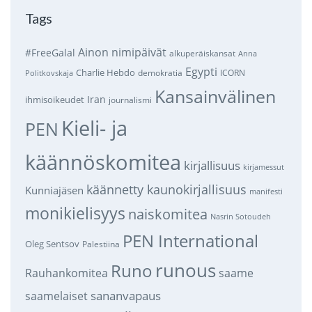
Tags
Ainon nimipäivät
#FreeGalal
alkuperäiskansat
Anna
Egypti
Charlie Hebdo
demokratia
ICORN
Politkovskaja
Kansainvälinen
Iran
ihmisoikeudet
journalismi
Kieli- ja
PEN
käännöskomitea
kirjallisuus
kirjamessut
käännetty kaunokirjallisuus
Kunniajäsen
manifesti
monikielisyys
naiskomitea
Nasrin Sotoudeh
PEN International
Oleg Sentsov
Palestiina
runous
Runo
saame
Rauhankomitea
sananvapaus
saamelaiset