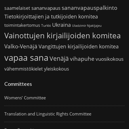
sananvapauspalkinto
sananvapaus
saamelaiset
Tietokirjoittajien ja tutkijoiden komitea
Ukraina
toimintakertomus
Turkki
Uladzimir Njakljajeu
Vainottujen kirjailijoiden komitea
Valko-Venäjä
Vangittujen kirjailijoiden komitea
vapaa sana
Venäjä
vihapuhe
vuosikokous
vähemmistökielet
yleiskokous
Committees
Womens’ Committee
Translation and Linguistic Rights Committee