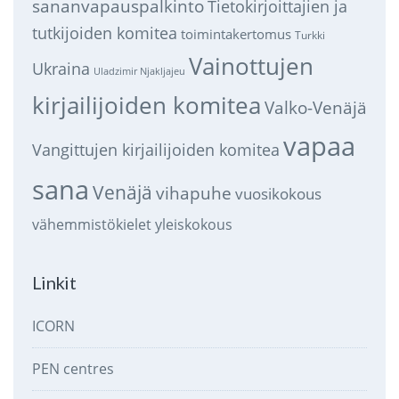
sananvapauspalkinto
Tietokirjoittajien ja
tutkijoiden komitea
toimintakertomus
Turkki
Vainottujen
Ukraina
Uladzimir Njakljajeu
kirjailijoiden komitea
Valko-Venäjä
vapaa
Vangittujen kirjailijoiden komitea
sana
Venäjä
vihapuhe
vuosikokous
vähemmistökielet
yleiskokous
Linkit
ICORN
PEN centres