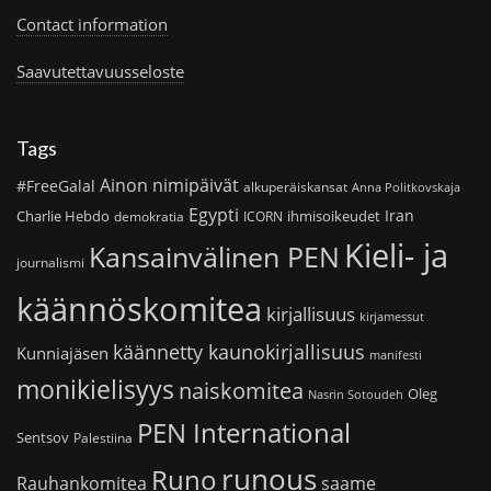
Contact information
Saavutettavuusseloste
Tags
Ainon nimipäivät
#FreeGalal
alkuperäiskansat
Anna Politkovskaja
Egypti
Iran
Charlie Hebdo
ihmisoikeudet
demokratia
ICORN
Kieli- ja
Kansainvälinen PEN
journalismi
käännöskomitea
kirjallisuus
kirjamessut
käännetty kaunokirjallisuus
Kunniajäsen
manifesti
monikielisyys
naiskomitea
Oleg
Nasrin Sotoudeh
PEN International
Sentsov
Palestiina
runous
Runo
saame
Rauhankomitea