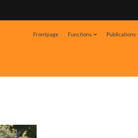
Avaa
Frontpage
Functions
Publications
alavalikko