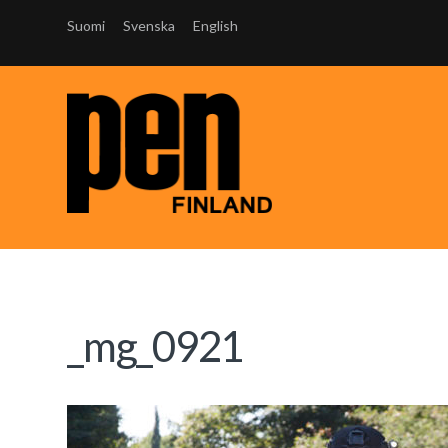
Suomi
Svenska
English
_mg_0921