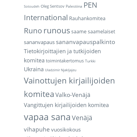
PEN
Oleg Sentsov
Palestiina
Sotoudeh
International
Rauhankomitea
runous
Runo
saame
saamelaiset
sananvapauspalkinto
sananvapaus
Tietokirjoittajien ja tutkijoiden
komitea
toimintakertomus
Turkki
Ukraina
Uladzimir Njakljajeu
Vainottujen kirjailijoiden
komitea
Valko-Venäjä
Vangittujen kirjailijoiden komitea
vapaa sana
Venäjä
vihapuhe
vuosikokous