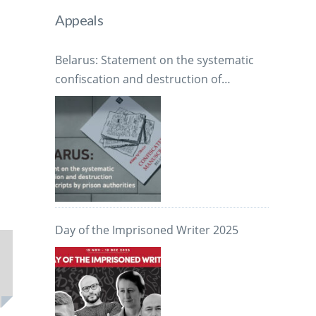
Appeals
Belarus: Statement on the systematic
confiscation and destruction of
manuscripts by prison authorities
Day of the Imprisoned Writer 2025