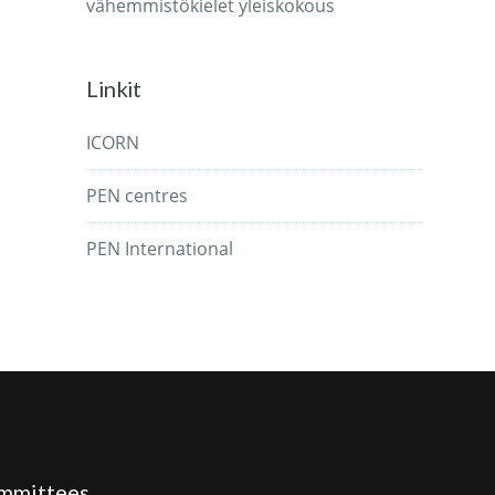
vähemmistökielet
yleiskokous
Linkit
ICORN
PEN centres
PEN International
mmittees