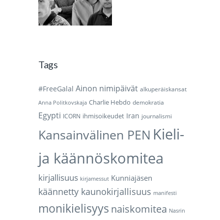
Tags
Ainon nimipäivät
#FreeGalal
alkuperäiskansat
Charlie Hebdo
demokratia
Anna Politkovskaja
Egypti
Iran
ihmisoikeudet
ICORN
journalismi
Kieli-
Kansainvälinen PEN
ja käännöskomitea
kirjallisuus
Kunniajäsen
kirjamessut
käännetty kaunokirjallisuus
manifesti
monikielisyys
naiskomitea
Nasrin