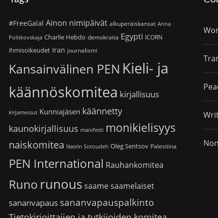
Ainon nimipäivät
#FreeGalal
alkuperäiskansat
Anna
Wom
Egypti
Charlie Hebdo
demokratia
ICORN
Politkovskaja
Iran
ihmisoikeudet
journalismi
Tra
Kieli- ja
Kansainvälinen PEN
Pea
käännöskomitea
kirjallisuus
käännetty
Kunniajäsen
kirjamessut
Wri
monikielisyys
kaunokirjallisuus
manifesti
Non
naiskomitea
Oleg Sentsov
Palestiina
Nasrin Sotoudeh
PEN International
Rauhankomitea
runous
Runo
saame
saamelaiset
sananvapauspalkinto
sananvapaus
Tietokirjoittajien ja tutkijoiden komitea