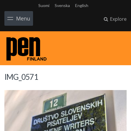
Suomi
Svenska
English
Menu
Explore
IMG_0571