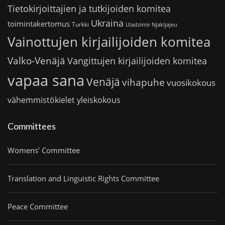
Tietokirjoittajien ja tutkijoiden komitea
Ukraina
toimintakertomus
Turkki
Uladzimir Njakljajeu
Vainottujen kirjailijoiden komitea
Valko-Venäjä
Vangittujen kirjailijoiden komitea
vapaa sana
Venäjä
vihapuhe
vuosikokous
vähemmistökielet
yleiskokous
Committees
Womens’ Committee
Translation and Linguistic Rights Committee
Peace Committee