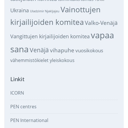
Vainottujen
Ukraina
Uladzimir Njakljajeu
kirjailijoiden komitea
Valko-Venäjä
vapaa
Vangittujen kirjailijoiden komitea
sana
Venäjä
vihapuhe
vuosikokous
vähemmistökielet
yleiskokous
Linkit
ICORN
PEN centres
PEN International