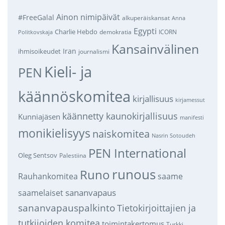
Ainon nimipäivät
#FreeGalal
alkuperäiskansat
Anna
Egypti
Charlie Hebdo
demokratia
ICORN
Politkovskaja
Kansainvälinen
Iran
ihmisoikeudet
journalismi
Kieli- ja
PEN
käännöskomitea
kirjallisuus
kirjamessut
käännetty kaunokirjallisuus
Kunniajäsen
manifesti
monikielisyys
naiskomitea
Nasrin Sotoudeh
PEN International
Oleg Sentsov
Palestiina
runous
Runo
saame
Rauhankomitea
sananvapaus
saamelaiset
sananvapauspalkinto
Tietokirjoittajien ja
tutkijoiden komitea
toimintakertomus
Turkki