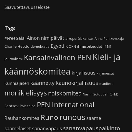
Saavutettavuusseloste
Tags
Ainon nimipäivät
#FreeGalal
alkuperäiskansat
Anna Politkovskaja
Egypti
Iran
Charlie Hebdo
ihmisoikeudet
demokratia
ICORN
Kieli- ja
Kansainvälinen PEN
journalismi
käännöskomitea
kirjallisuus
kirjamessut
käännetty kaunokirjallisuus
Kunniajäsen
manifesti
monikielisyys
naiskomitea
Oleg
Nasrin Sotoudeh
PEN International
Sentsov
Palestiina
runous
Runo
saame
Rauhankomitea
sananvapauspalkinto
sananvapaus
saamelaiset