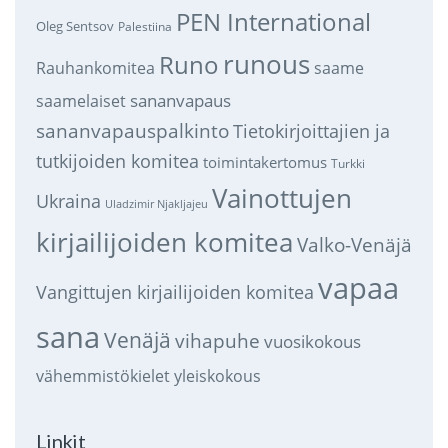
PEN International
Oleg Sentsov
Palestiina
runous
Runo
saame
Rauhankomitea
sananvapaus
saamelaiset
sananvapauspalkinto
Tietokirjoittajien ja
tutkijoiden komitea
toimintakertomus
Turkki
Vainottujen
Ukraina
Uladzimir Njakljajeu
kirjailijoiden komitea
Valko-Venäjä
vapaa
Vangittujen kirjailijoiden komitea
sana
Venäjä
vihapuhe
vuosikokous
vähemmistökielet
yleiskokous
Linkit