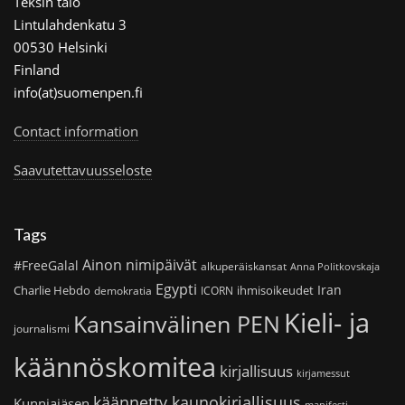
Teksin talo
Lintulahdenkatu 3
00530 Helsinki
Finland
info(at)suomenpen.fi
Contact information
Saavutettavuusseloste
Tags
Ainon nimipäivät
#FreeGalal
alkuperäiskansat
Anna Politkovskaja
Egypti
Iran
Charlie Hebdo
ihmisoikeudet
demokratia
ICORN
Kieli- ja
Kansainvälinen PEN
journalismi
käännöskomitea
kirjallisuus
kirjamessut
käännetty kaunokirjallisuus
Kunniajäsen
manifesti