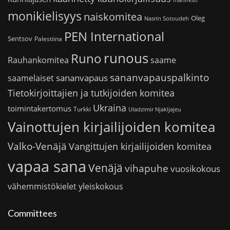
monikielisyys
naiskomitea
Oleg
Nasrin Sotoudeh
PEN International
Sentsov
Palestiina
runous
Runo
saame
Rauhankomitea
sananvapauspalkinto
sananvapaus
saamelaiset
Tietokirjoittajien ja tutkijoiden komitea
Ukraina
toimintakertomus
Turkki
Uladzimir Njakljajeu
Vainottujen kirjailijoiden komitea
Valko-Venäjä
Vangittujen kirjailijoiden komitea
vapaa sana
Venäjä
vihapuhe
vuosikokous
vähemmistökielet
yleiskokous
Committees