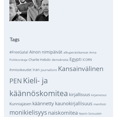
Tags
Ainon nimipäivät
#FreeGalal
alkuperäiskansat
Anna
Egypti
Charlie Hebdo
demokratia
ICORN
Politkovskaja
Kansainvälinen
Iran
ihmisoikeudet
journalismi
Kieli- ja
PEN
käännöskomitea
kirjallisuus
kirjamessut
käännetty kaunokirjallisuus
Kunniajäsen
manifesti
monikielisyys
naiskomitea
Nasrin Sotoudeh