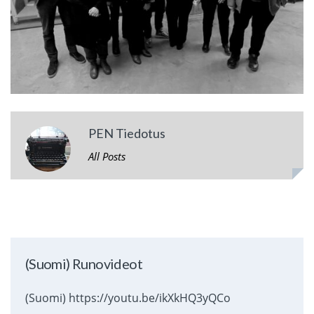
PEN Tiedotus
All Posts
(Suomi) Runovideot
(Suomi) https://youtu.be/ikXkHQ3yQCo