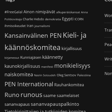
Ainon nimipäivät
#FreeGalal
alkuperäiskansat
Anna
Wom
Egypti
Charlie Hebdo
demokratia
ICORN
Politkovskaja
Iran
ihmisoikeudet
journalismi
Tra
Kieli- ja
Kansainvälinen PEN
Pea
käännöskomitea
kirjallisuus
käännetty
Kunniajäsen
kirjamessut
Wri
monikielisyys
kaunokirjallisuus
manifesti
Non
naiskomitea
Oleg Sentsov
Palestiina
Nasrin Sotoudeh
PEN International
Rauhankomitea
runous
Runo
saame
saamelaiset
sananvapauspalkinto
sananvapaus
Tietokirjoittajien ja tutkijoiden komitea