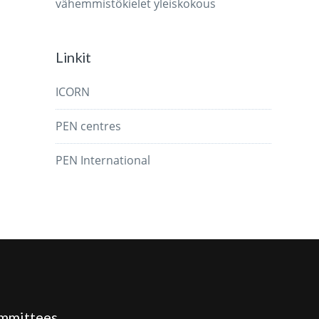
vähemmistökielet
yleiskokous
Linkit
ICORN
PEN centres
PEN International
mmittees