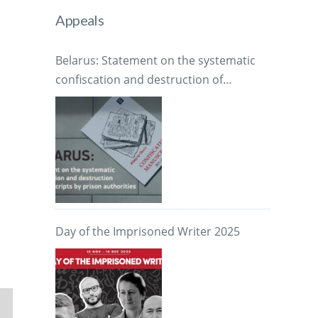
Appeals
Belarus: Statement on the systematic
confiscation and destruction of
manuscripts by prison authorities
Day of the Imprisoned Writer 2025