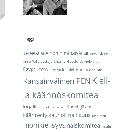
Tags
Ainon nimipäivät
#FreeGalal
alkuperäiskansat
Charlie Hebdo
demokratia
Anna Politkovskaja
Egypti
Iran
ihmisoikeudet
ICORN
journalismi
Kieli-
Kansainvälinen PEN
ja käännöskomitea
kirjallisuus
Kunniajäsen
kirjamessut
käännetty kaunokirjallisuus
manifesti
monikielisyys
naiskomitea
Nasrin