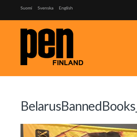
Suomi
Svenska
English
BelarusBannedBooks