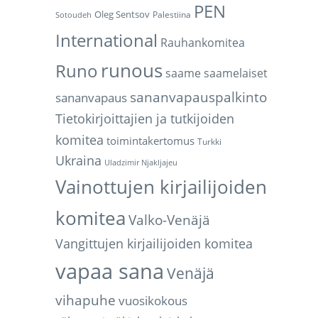
PEN
Oleg Sentsov
Palestiina
Sotoudeh
International
Rauhankomitea
runous
Runo
saame
saamelaiset
sananvapauspalkinto
sananvapaus
Tietokirjoittajien ja tutkijoiden
komitea
toimintakertomus
Turkki
Ukraina
Uladzimir Njakljajeu
Vainottujen kirjailijoiden
komitea
Valko-Venäjä
Vangittujen kirjailijoiden komitea
vapaa sana
Venäjä
vihapuhe
vuosikokous