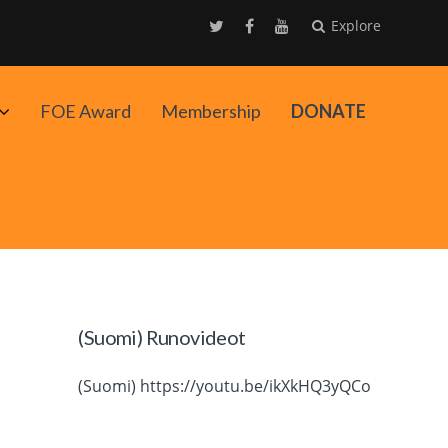
Explore
Avaa
FOE Award
Membership
DONATE
alavalikko
(Suomi) Runovideot
(Suomi) https://youtu.be/ikXkHQ3yQCo