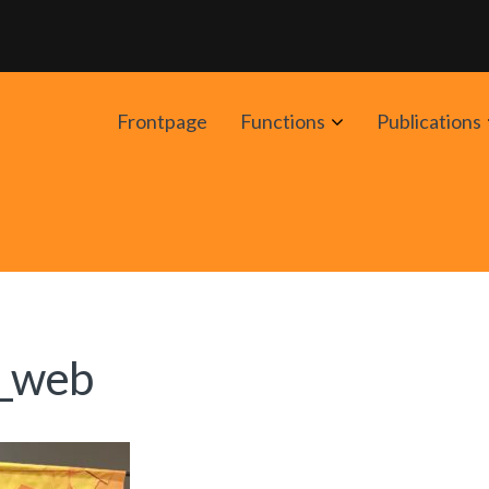
Avaa
Frontpage
Functions
Publications
alavalikko
_web