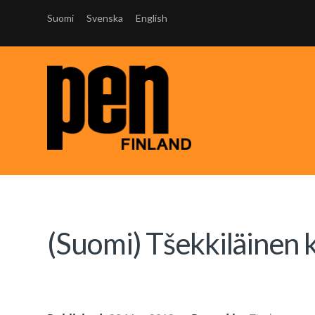
Suomi
Svenska
English
(Suomi) Tšekkiläinen ki