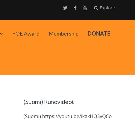
Explore
Avaa
FOE Award
Membership
DONATE
alavalikko
(Suomi) Runovideot
(Suomi) https://youtu.be/ikXkHQ3yQCo