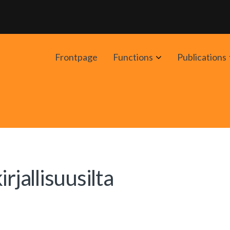
Avaa
Frontpage
Functions
Publications
alavalikko
rjallisuusilta