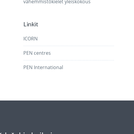
vähemmistökielet
yleiskokous
Linkit
ICORN
PEN centres
PEN International