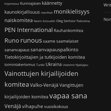
käännetty
Kunniajäsen
kirjamessut
Wri
monikielisyys
kaunokirjallisuus
manifesti
Non
naiskomitea
Oleg Sentsov
Palestiina
Nasrin Sotoudeh
PEN International
Rauhankomitea
runous
Runo
saame
saamelaiset
sananvapauspalkinto
sananvapaus
Tietokirjoittajien ja tutkijoiden komitea
Ukraina
toimintakertomus
Turkki
Uladzimir Njakljajeu
Vainottujen kirjailijoiden
komitea
Valko-Venäjä
Vangittujen
vapaa sana
kirjailijoiden komitea
Venäjä
vihapuhe
vuosikokous