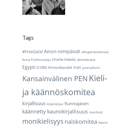
Tags
Ainon nimipäivät
#FreeGalal
alkuperäiskansat
Charlie Hebdo
demokratia
Anna Politkovskaja
Egypti
Iran
ihmisoikeudet
ICORN
journalismi
Kieli-
Kansainvälinen PEN
ja käännöskomitea
kirjallisuus
Kunniajäsen
kirjamessut
käännetty kaunokirjallisuus
manifesti
monikielisyys
naiskomitea
Nasrin