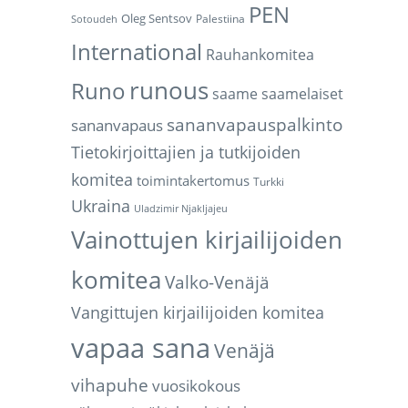
PEN
Oleg Sentsov
Palestiina
Sotoudeh
International
Rauhankomitea
runous
Runo
saame
saamelaiset
sananvapauspalkinto
sananvapaus
Tietokirjoittajien ja tutkijoiden
komitea
toimintakertomus
Turkki
Ukraina
Uladzimir Njakljajeu
Vainottujen kirjailijoiden
komitea
Valko-Venäjä
Vangittujen kirjailijoiden komitea
vapaa sana
Venäjä
vihapuhe
vuosikokous