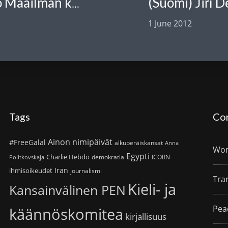
(Suomi) Jiří 
(Suomi) Ricardo González Alfonso Maailman kirjat -festivaaleilla
1 June 2012
Tags
Co
Ainon nimipäivät
#FreeGalal
alkuperäiskansat
Anna
Wom
Egypti
Charlie Hebdo
demokratia
ICORN
Politkovskaja
Iran
ihmisoikeudet
journalismi
Tra
Kieli- ja
Kansainvälinen PEN
Pea
käännöskomitea
kirjallisuus