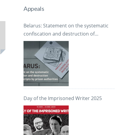
Appeals
Belarus: Statement on the systematic
confiscation and destruction of
manuscripts by prison authorities
Day of the Imprisoned Writer 2025