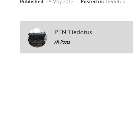
Published:
28 May 2012
Posted in:
Tiedotus
PEN Tiedotus
All Posts