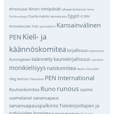
Ainon nimipäivät
#FreeGalal
alkuperäiskansat
Anna
Egypti
Charlie Hebdo
demokratia
ICORN
Politkovskaja
Kansainvälinen
Iran
ihmisoikeudet
journalismi
Kieli- ja
PEN
käännöskomitea
kirjallisuus
kirjamessut
käännetty kaunokirjallisuus
Kunniajäsen
manifesti
monikielisyys
naiskomitea
Nasrin Sotoudeh
PEN International
Oleg Sentsov
Palestiina
runous
Runo
saame
Rauhankomitea
sananvapaus
saamelaiset
sananvapauspalkinto
Tietokirjoittajien ja
tutkijoiden komitea
toimintakertomus
Turkki