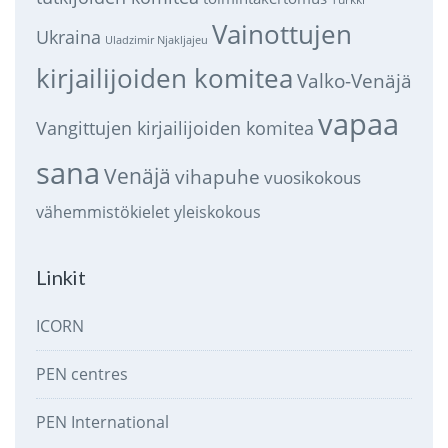
Vainottujen
Ukraina
Uladzimir Njakljajeu
kirjailijoiden komitea
Valko-Venäjä
vapaa
Vangittujen kirjailijoiden komitea
sana
Venäjä
vihapuhe
vuosikokous
vähemmistökielet
yleiskokous
Linkit
ICORN
PEN centres
PEN International