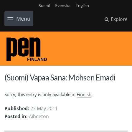
Suomi
Svenska
English
Menu
Explore
(Suomi) Vapaa Sana: Mohsen Emadi
Sorry, this entry is only available in
Finnish
.
Published:
23 May 2011
Posted in:
Aiheeton