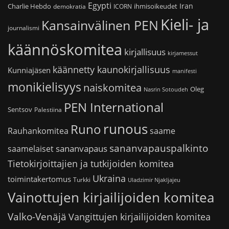
Egypti
Iran
Charlie Hebdo
ihmisoikeudet
demokratia
ICORN
Kieli- ja
Kansainvälinen PEN
journalismi
käännöskomitea
kirjallisuus
kirjamessut
käännetty kaunokirjallisuus
Kunniajäsen
manifesti
monikielisyys
naiskomitea
Oleg
Nasrin Sotoudeh
PEN International
Sentsov
Palestiina
runous
Runo
saame
Rauhankomitea
sananvapauspalkinto
sananvapaus
saamelaiset
Tietokirjoittajien ja tutkijoiden komitea
Ukraina
toimintakertomus
Turkki
Uladzimir Njakljajeu
Vainottujen kirjailijoiden komitea
Valko-Venäjä
Vangittujen kirjailijoiden komitea