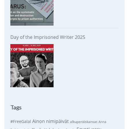
Day of the Imprisoned Writer 2025
Tags
Ainon nimipäivät
#FreeGalal
alkuperäiskansat
Anna