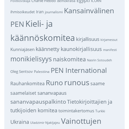
Egypti
Charlie Hebdo
demokratia
ICORN
Politkovskaja
Kansainvälinen
Iran
ihmisoikeudet
journalismi
Kieli- ja
PEN
käännöskomitea
kirjallisuus
kirjamessut
käännetty kaunokirjallisuus
Kunniajäsen
manifesti
monikielisyys
naiskomitea
Nasrin Sotoudeh
PEN International
Oleg Sentsov
Palestiina
runous
Runo
saame
Rauhankomitea
sananvapaus
saamelaiset
sananvapauspalkinto
Tietokirjoittajien ja
tutkijoiden komitea
toimintakertomus
Turkki
Vainottujen
Ukraina
Uladzimir Njakljajeu