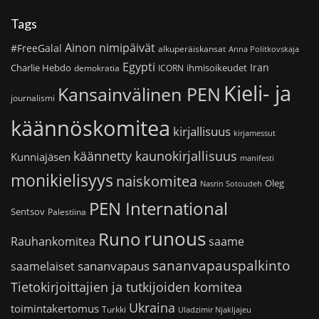
Tags
Ainon nimipäivät
#FreeGalal
alkuperäiskansat
Anna Politkovskaja
Egypti
Iran
Charlie Hebdo
ihmisoikeudet
demokratia
ICORN
Kieli- ja
Kansainvälinen PEN
journalismi
käännöskomitea
kirjallisuus
kirjamessut
käännetty kaunokirjallisuus
Kunniajäsen
manifesti
monikielisyys
naiskomitea
Oleg
Nasrin Sotoudeh
PEN International
Sentsov
Palestiina
runous
Runo
saame
Rauhankomitea
sananvapauspalkinto
sananvapaus
saamelaiset
Tietokirjoittajien ja tutkijoiden komitea
Ukraina
toimintakertomus
Turkki
Uladzimir Njakljajeu