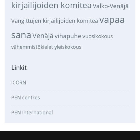
kirjailijoiden komitea
Valko-Venäjä
vapaa
Vangittujen kirjailijoiden komitea
sana
Venäjä
vihapuhe
vuosikokous
vähemmistökielet
yleiskokous
Linkit
ICORN
PEN centres
PEN International