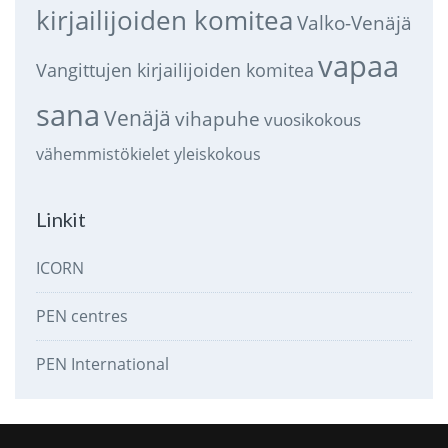
kirjailijoiden komitea
Valko-Venäjä
vapaa
Vangittujen kirjailijoiden komitea
sana
Venäjä
vihapuhe
vuosikokous
vähemmistökielet
yleiskokous
Linkit
ICORN
PEN centres
PEN International