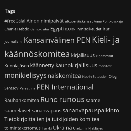
Tags
Ainon nimipäivät
#FreeGalal
alkuperäiskansat
Anna Politkovskaja
Egypti
Iran
Charlie Hebdo
ihmisoikeudet
demokratia
ICORN
Kieli- ja
Kansainvälinen PEN
journalismi
käännöskomitea
kirjallisuus
kirjamessut
käännetty kaunokirjallisuus
Kunniajäsen
manifesti
monikielisyys
naiskomitea
Oleg
Nasrin Sotoudeh
PEN International
Sentsov
Palestiina
runous
Runo
saame
Rauhankomitea
sananvapauspalkinto
sananvapaus
saamelaiset
Tietokirjoittajien ja tutkijoiden komitea
Ukraina
toimintakertomus
Turkki
Uladzimir Njakljajeu