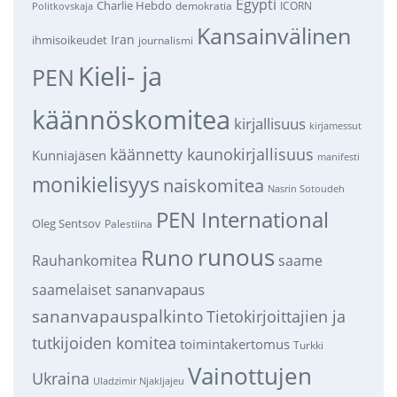
Egypti
Charlie Hebdo
demokratia
ICORN
Politkovskaja
Kansainvälinen
Iran
ihmisoikeudet
journalismi
Kieli- ja
PEN
käännöskomitea
kirjallisuus
kirjamessut
käännetty kaunokirjallisuus
Kunniajäsen
manifesti
monikielisyys
naiskomitea
Nasrin Sotoudeh
PEN International
Oleg Sentsov
Palestiina
runous
Runo
saame
Rauhankomitea
sananvapaus
saamelaiset
sananvapauspalkinto
Tietokirjoittajien ja
tutkijoiden komitea
toimintakertomus
Turkki
Vainottujen
Ukraina
Uladzimir Njakljajeu