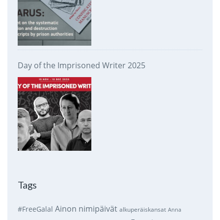
Day of the Imprisoned Writer 2025
Tags
Ainon nimipäivät
#FreeGalal
alkuperäiskansat
Anna