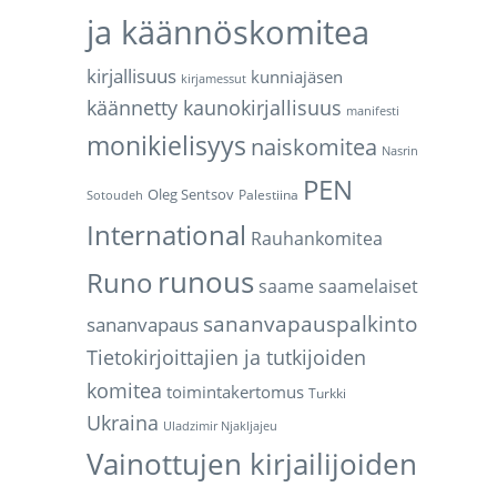
ja käännöskomitea
kirjallisuus
kunniajäsen
kirjamessut
käännetty kaunokirjallisuus
manifesti
monikielisyys
naiskomitea
Nasrin
PEN
Oleg Sentsov
Palestiina
Sotoudeh
International
Rauhankomitea
runous
Runo
saame
saamelaiset
sananvapauspalkinto
sananvapaus
Tietokirjoittajien ja tutkijoiden
komitea
toimintakertomus
Turkki
Ukraina
Uladzimir Njakljajeu
Vainottujen kirjailijoiden