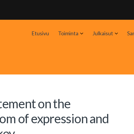
Avaa
Avaa
Etusivu
Toiminta
Julkaisut
Sa
alavalikko
alavali
tatement on the
dom of expression and
key