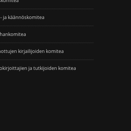
skomitea
i- ja käännöskomitea
hankomitea
ottujen kirjailijoiden komitea
okirjoittajien ja tutkijoiden komitea