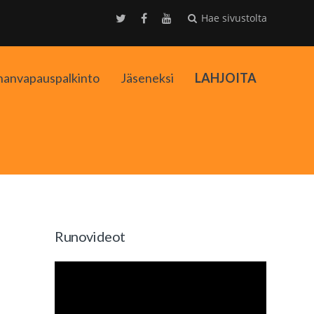
Hae sivustolta
nanvapauspalkinto
Jäseneksi
LAHJOITA
kko
Runovideot