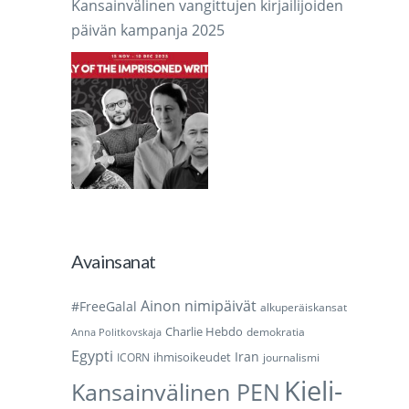
Kansainvälinen vangittujen kirjailijoiden
päivän kampanja 2025
Avainsanat
Ainon nimipäivät
#FreeGalal
alkuperäiskansat
Charlie Hebdo
demokratia
Anna Politkovskaja
Egypti
Iran
ihmisoikeudet
ICORN
journalismi
Kieli-
Kansainvälinen PEN