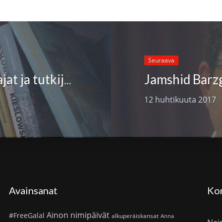
Seuraava
Jamshid Barz
Suomen PEN kutsuu tietokirjoittajat ja tutkijat mukaan toimintaansa
12 huhtikuuta 2017
Avainsanat
Ko
Ainon nimipäivät
#FreeGalal
alkuperäiskansat
Anna