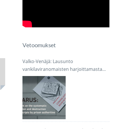
Vetoomukset
Valko-Venäjä: Lausunto
vankilaviranomaisten harjoittamasta
järjestelmällisestä käsikirjoitusten
takavarikoinnista ja tuhoamisesta