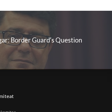
gar: Border Guard’s Question
miteat