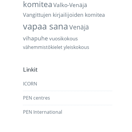
komitea
Valko-Venäjä
Vangittujen kirjailijoiden komitea
vapaa sana
Venäjä
vihapuhe
vuosikokous
vähemmistökielet
yleiskokous
Linkit
ICORN
PEN centres
PEN International