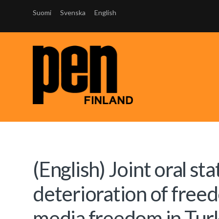
Suomi
Svenska
English
(English) Joint oral s
deterioration of free
media freedom in Tur