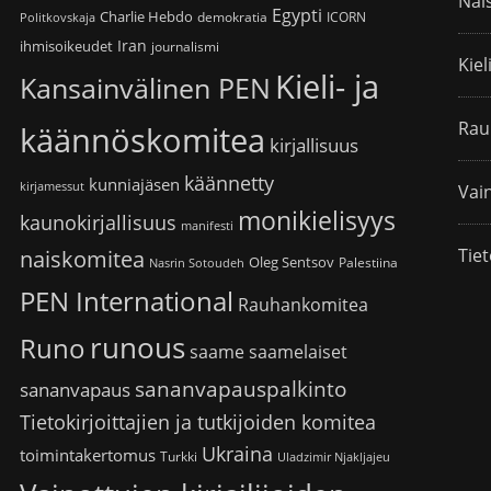
Nai
Egypti
Charlie Hebdo
demokratia
ICORN
Politkovskaja
Iran
ihmisoikeudet
journalismi
Kiel
Kieli- ja
Kansainvälinen PEN
Rau
käännöskomitea
kirjallisuus
käännetty
kunniajäsen
kirjamessut
Vain
monikielisyys
kaunokirjallisuus
manifesti
Tiet
naiskomitea
Oleg Sentsov
Palestiina
Nasrin Sotoudeh
PEN International
Rauhankomitea
runous
Runo
saame
saamelaiset
sananvapauspalkinto
sananvapaus
Tietokirjoittajien ja tutkijoiden komitea
Ukraina
toimintakertomus
Turkki
Uladzimir Njakljajeu