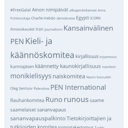
Ainon nimipäivät
#FreeGalal
alkuperäiskansat
Anna
Egypti
Charlie Hebdo
demokratia
ICORN
Politkovskaja
Kansainvälinen
Iran
ihmisoikeudet
journalismi
Kieli- ja
PEN
käännöskomitea
kirjallisuus
kirjamessut
käännetty kaunokirjallisuus
kunniajäsen
manifesti
monikielisyys
naiskomitea
Nasrin Sotoudeh
PEN International
Oleg Sentsov
Palestiina
runous
Runo
saame
Rauhankomitea
sananvapaus
saamelaiset
sananvapauspalkinto
Tietokirjoittajien ja
tutkijoiden komitea
toimintakertomus
Turkki