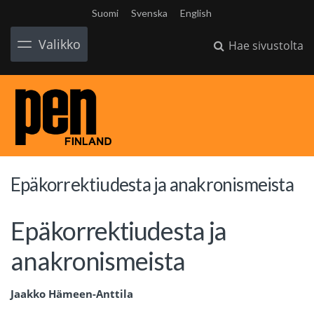
Suomi
Svenska
English
Valikko
Hae sivustolta
Epäkorrektiudesta ja anakronismeista
Epäkorrektiudesta ja
anakronismeista
Jaakko Hämeen-Anttila