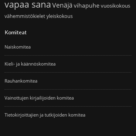
vapaa sana
Venäjä
vihapuhe
vuosikokous
vähemmistökielet
yleiskokous
Komiteat
Naiskomitea
Kieli- ja käännöskomitea
Rauhankomitea
Vainottujen kirjailijoiden komitea
Tietokirjoittajien ja tutkijoiden komitea