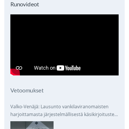
Runovideot
Vetoomukset
Valko-Venäjä: Lausunto vankilaviranomaisten
harjoittamasta järjestelmällisestä käsikirjoitusten
takavarikoinnista ja tuhoamisesta