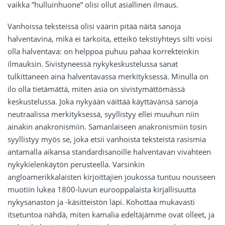
vaikka ”hulluinhuone” olisi ollut asiallinen ilmaus.
Vanhoissa teksteissä olisi väärin pitää näitä sanoja
halventavina, mikä ei tarkoita, etteikö tekstiyhteys silti voisi
olla halventava: on helppoa puhuu pahaa korrekteinkin
ilmauksin. Sivistyneessä nykykeskustelussa sanat
tulkittaneen aina halventavassa merkityksessä. Minulla on
ilo olla tietämättä, miten asia on sivistymättömässä
keskustelussa. Joka nykyään väittää käyttävänsä sanoja
neutraalissa merkityksessä, syyllistyy ellei muuhun niin
ainakin anakronismiin. Samanlaiseen anakronismiin tosin
syyllistyy myös se, joka etsii vanhoista teksteistä rasismia
antamalla aikansa standardisanoille halventavan vivahteen
nykykielenkäytön perusteella. Varsinkin
angloamerikkalaisten kirjoittajien joukossa tuntuu nousseen
muotiin lukea 1800-luvun eurooppalaista kirjallisuutta
nykysanaston ja -käsitteistön läpi. Kohottaa mukavasti
itsetuntoa nähdä, miten kamalia edeltäjämme ovat olleet, ja