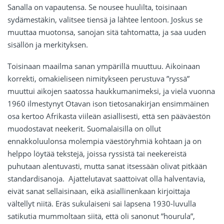
Sanalla on vapautensa. Se nousee huulilta, toisinaan
sydämestäkin, valitsee tiensä ja lähtee lentoon. Joskus se
muuttaa muotonsa, sanojan sitä tahtomatta, ja saa uuden
sisällön ja merkityksen.
Toisinaan maailma sanan ympärillä muuttuu. Aikoinaan
korrekti, omakieliseen nimitykseen perustuva ”ryssä”
muuttui aikojen saatossa haukkumanimeksi, ja vielä vuonna
1960 ilmestynyt Otavan ison tietosanakirjan ensimmäinen
osa kertoo Afrikasta viileän asiallisesti, että sen pääväestön
muodostavat neekerit. Suomalaisilla on ollut
ennakkoluulonsa molempia väestöryhmiä kohtaan ja on
helppo löytää tekstejä, joissa ryssistä tai neekereistä
puhutaan alentuvasti, mutta sanat itsessään olivat pitkään
standardisanoja. Ajattelutavat saattoivat olla halventavia,
eivät sanat sellaisinaan, eikä asiallinenkaan kirjoittaja
vältellyt niitä. Eräs sukulaiseni sai lapsena 1930-luvulla
satikutia mummoltaan siitä, että oli sanonut ”hourula”,