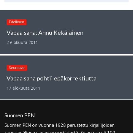
Edellinen
Vapaa sana: Annu Kekäläinen
2 elokuuta 2011
Seuraava
Vapaa sana pohtii epäkorrektiutta
17 elokuuta 2011
Suomen PEN
Suomen PEN on vuonna 1928 perustettu kirjailijoiden
kansainvälinen sananvapausjärjestö. Se on osa yli 100