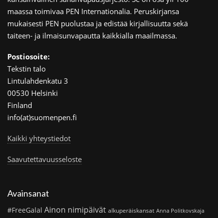
maassa toimivaa PEN Internationalia. Peruskirjansa
mukaisesti PEN puolustaa ja edistää kirjallisuutta sekä
taiteen- ja ilmaisunvapautta kaikkialla maailmassa.
Postiosoite:
Tekstin talo
Lintulahdenkatu 3
00530 Helsinki
Finland
info(at)suomenpen.fi
Kaikki yhteystiedot
Saavutettavuusseloste
Avainsanat
Ainon nimipäivät
#FreeGalal
alkuperäiskansat
Anna Politkovskaja