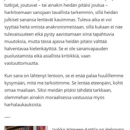
tutkijat, joutuvat – tai ainakin heidän pitäisi joutua –
harkitsemaan sanojaan tavallista tarkemmin, sillä heidän
julkiset sanansa lentävät kauimmas. Tuleva aika ei voi
syyttää heitä omista anakronismeistaan, sillä kukaan ei näe
tulevaisuuteen eikä pysty aavistamaan siinä tapahtuvia
muutoksia, mutta tässä ajassa heidän pitäisi välttää
halventavaa kielenkäyttöä. Se ei ole sananvapauden
puolustamista eikä asiallista kritiikkiä, vaan
vastuuttomuutta.
Kun sana on lähtenyt lentoon, se ei enää palaa huulillemme
kysymään, mitä me tarkoitimme. Se lentää eteenpäin, kohti
omaa maaliaan. Siksi meidän pitäisi tähdätä tarkkaan,
olemmehan ainakin moraalisessa vastuussa myös
harhalaukauksista.
—-
Jaakko Hämeen-Anttila on Helsingin