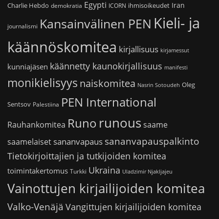
Egypti
Iran
Charlie Hebdo
ihmisoikeudet
demokratia
ICORN
Kieli- ja
Kansainvälinen PEN
journalismi
käännöskomitea
kirjallisuus
kirjamessut
käännetty kaunokirjallisuus
kunniajäsen
manifesti
monikielisyys
naiskomitea
Oleg
Nasrin Sotoudeh
PEN International
Sentsov
Palestiina
runous
Runo
saame
Rauhankomitea
sananvapauspalkinto
sananvapaus
saamelaiset
Tietokirjoittajien ja tutkijoiden komitea
Ukraina
toimintakertomus
Turkki
Uladzimir Njakljajeu
Vainottujen kirjailijoiden komitea
Valko-Venäjä
Vangittujen kirjailijoiden komitea