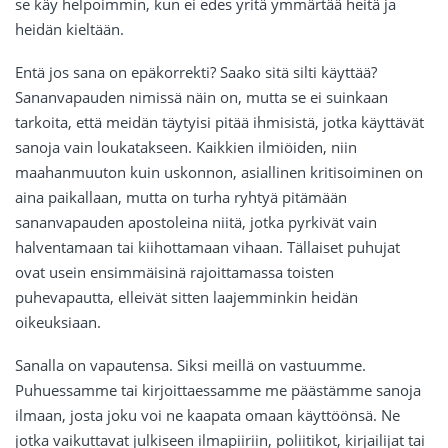
se käy helpoimmin, kun ei edes yritä ymmärtää heitä ja
heidän kieltään.
Entä jos sana on epäkorrekti? Saako sitä silti käyttää?
Sananvapauden nimissä näin on, mutta se ei suinkaan
tarkoita, että meidän täytyisi pitää ihmisistä, jotka käyttävät
sanoja vain loukatakseen. Kaikkien ilmiöiden, niin
maahanmuuton kuin uskonnon, asiallinen kritisoiminen on
aina paikallaan, mutta on turha ryhtyä pitämään
sananvapauden apostoleina niitä, jotka pyrkivät vain
halventamaan tai kiihottamaan vihaan. Tällaiset puhujat
ovat usein ensimmäisinä rajoittamassa toisten
puhevapautta, elleivät sitten laajemminkin heidän
oikeuksiaan.
Sanalla on vapautensa. Siksi meillä on vastuumme.
Puhuessamme tai kirjoittaessamme me päästämme sanoja
ilmaan, josta joku voi ne kaapata omaan käyttöönsä. Ne
jotka vaikuttavat julkiseen ilmapiiriin, poliitikot, kirjailijat tai