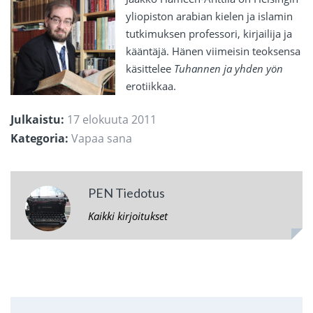
yliopiston arabian kielen ja islamin
tutkimuksen professori, kirjailija ja
kääntäjä. Hänen viimeisin teoksensa
käsittelee
Tuhannen ja yhden yön
erotiikkaa.
Julkaistu:
17 elokuuta 2011
Kategoria:
Vapaa sana
PEN Tiedotus
Kaikki kirjoitukset