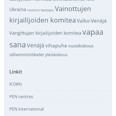
Vainottujen
Ukraina
Uladzimir Njakljajeu
kirjailijoiden komitea
Valko-Venäjä
vapaa
Vangittujen kirjailijoiden komitea
sana
Venäjä
vihapuhe
vuosikokous
vähemmistökielet
yleiskokous
Linkit
ICORN
PEN centres
PEN International