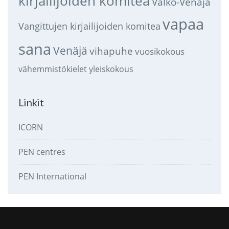
kirjailijoiden komitea
Valko-Venäjä
vapaa
Vangittujen kirjailijoiden komitea
sana
Venäjä
vihapuhe
vuosikokous
vähemmistökielet
yleiskokous
Linkit
ICORN
PEN centres
PEN International