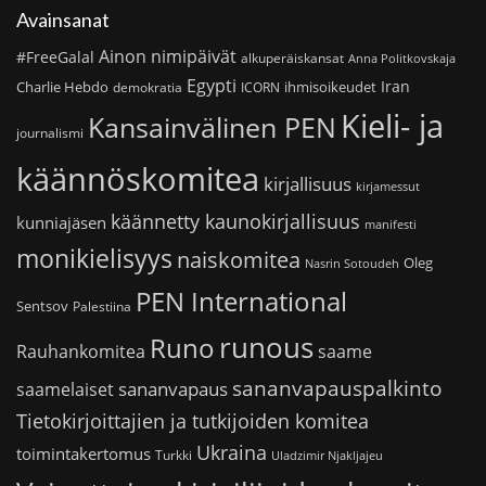
Avainsanat
Ainon nimipäivät
#FreeGalal
alkuperäiskansat
Anna Politkovskaja
Egypti
Iran
Charlie Hebdo
ihmisoikeudet
demokratia
ICORN
Kieli- ja
Kansainvälinen PEN
journalismi
käännöskomitea
kirjallisuus
kirjamessut
käännetty kaunokirjallisuus
kunniajäsen
manifesti
monikielisyys
naiskomitea
Oleg
Nasrin Sotoudeh
PEN International
Sentsov
Palestiina
runous
Runo
saame
Rauhankomitea
sananvapauspalkinto
sananvapaus
saamelaiset
Tietokirjoittajien ja tutkijoiden komitea
Ukraina
toimintakertomus
Turkki
Uladzimir Njakljajeu