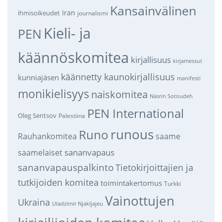
Kansainvälinen
Iran
ihmisoikeudet
journalismi
Kieli- ja
PEN
käännöskomitea
kirjallisuus
kirjamessut
käännetty kaunokirjallisuus
kunniajäsen
manifesti
monikielisyys
naiskomitea
Nasrin Sotoudeh
PEN International
Oleg Sentsov
Palestiina
runous
Runo
saame
Rauhankomitea
sananvapaus
saamelaiset
sananvapauspalkinto
Tietokirjoittajien ja
tutkijoiden komitea
toimintakertomus
Turkki
Vainottujen
Ukraina
Uladzimir Njakljajeu