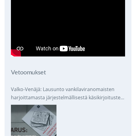
Vetoomukset
Valko-Venäjä: Lausunto vankilaviranomaisten
harjoittamasta järjestelmällisestä käsikirjoitusten
takavarikoinnista ja tuhoamisesta