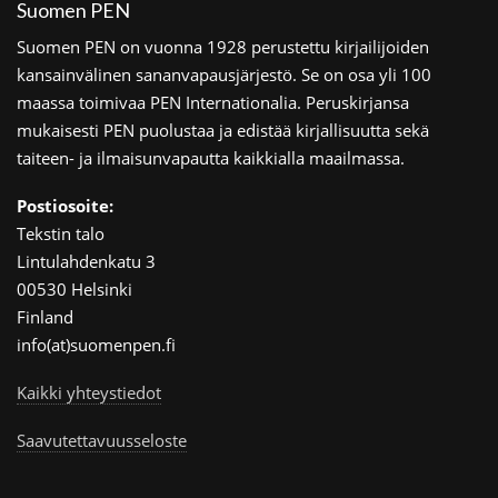
Suomen PEN
Suomen PEN on vuonna 1928 perustettu kirjailijoiden
kansainvälinen sananvapausjärjestö. Se on osa yli 100
maassa toimivaa PEN Internationalia. Peruskirjansa
mukaisesti PEN puolustaa ja edistää kirjallisuutta sekä
taiteen- ja ilmaisunvapautta kaikkialla maailmassa.
Postiosoite:
Tekstin talo
Lintulahdenkatu 3
00530 Helsinki
Finland
info(at)suomenpen.fi
Kaikki yhteystiedot
Saavutettavuusseloste