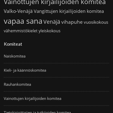
Vainottujen kirjailijoiden komitea
Valko-Venäjä
Vangittujen kirjailijoiden komitea
vapaa sana
Venäjä
vihapuhe
vuosikokous
vähemmistökielet
yleiskokous
Komiteat
Naiskomitea
Kieli- ja käännöskomitea
Rauhankomitea
Vainottujen kirjailijoiden komitea
Tietokirjoittajien ja tutkijoiden komitea