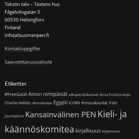
Tekstin talo – Textens hus
Fågelviksgatan 3
00530 Helsingfors
Finland
info(at)suomenpen.fi
Kontaktuppgifter
Saavutettavuusseloste
Etiketter
Ainon nimipäivät
#FreeGalal
alkuperäiskansat
Anna Politkovskaja
Egypti
Iran
Charlie Hebdo
ihmisoikeudet
demokratia
ICORN
Kieli- ja
Kansainvälinen PEN
journalismi
käännöskomitea
kirjallisuus
kirjamessut