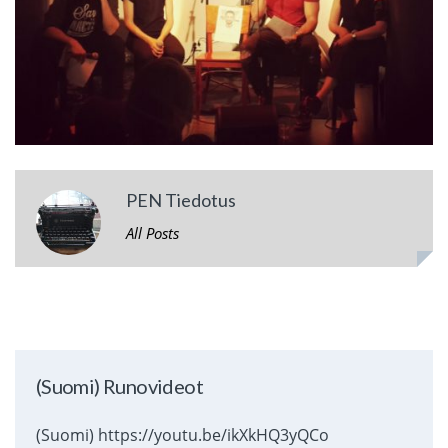
PEN Tiedotus
All Posts
(Suomi) Runovideot
(Suomi) https://youtu.be/ikXkHQ3yQCo