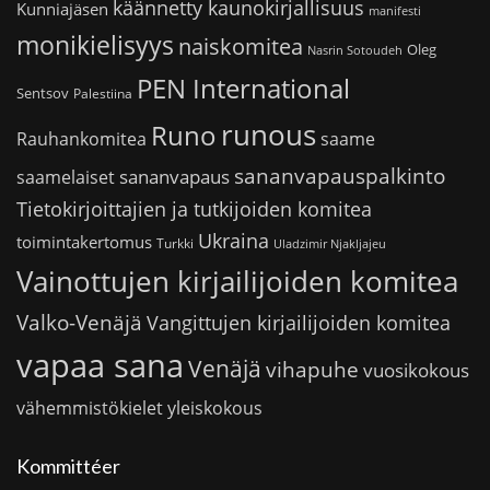
käännetty kaunokirjallisuus
Kunniajäsen
manifesti
monikielisyys
naiskomitea
Oleg
Nasrin Sotoudeh
PEN International
Sentsov
Palestiina
runous
Runo
saame
Rauhankomitea
sananvapauspalkinto
sananvapaus
saamelaiset
Tietokirjoittajien ja tutkijoiden komitea
Ukraina
toimintakertomus
Turkki
Uladzimir Njakljajeu
Vainottujen kirjailijoiden komitea
Valko-Venäjä
Vangittujen kirjailijoiden komitea
vapaa sana
Venäjä
vihapuhe
vuosikokous
vähemmistökielet
yleiskokous
Kommittéer