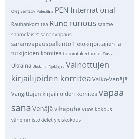
PEN International
Oleg Sentsov
Palestiina
runous
Runo
saame
Rauhankomitea
sananvapaus
saamelaiset
sananvapauspalkinto
Tietokirjoittajien ja
tutkijoiden komitea
toimintakertomus
Turkki
Vainottujen
Ukraina
Uladzimir Njakljajeu
kirjailijoiden komitea
Valko-Venäjä
vapaa
Vangittujen kirjailijoiden komitea
sana
Venäjä
vihapuhe
vuosikokous
vähemmistökielet
yleiskokous