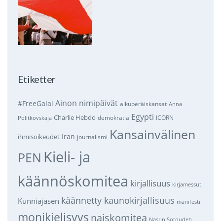
Etiketter
Ainon nimipäivät
#FreeGalal
alkuperäiskansat
Anna
Egypti
Charlie Hebdo
demokratia
ICORN
Politkovskaja
Kansainvälinen
Iran
ihmisoikeudet
journalismi
Kieli- ja
PEN
käännöskomitea
kirjallisuus
kirjamessut
käännetty kaunokirjallisuus
Kunniajäsen
manifesti
monikielisyys
naiskomitea
Nasrin Sotoudeh