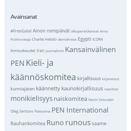
Avainsanat
Ainon nimipäivät
#FreeGalal
alkuperäiskansat
Anna
Egypti
Charlie Hebdo
demokratia
ICORN
Politkovskaja
Kansainvälinen
Iran
ihmisoikeudet
journalismi
Kieli- ja
PEN
käännöskomitea
kirjallisuus
kirjamessut
käännetty kaunokirjallisuus
kunniajäsen
manifesti
monikielisyys
naiskomitea
Nasrin Sotoudeh
PEN International
Oleg Sentsov
Palestiina
runous
Runo
saame
Rauhankomitea