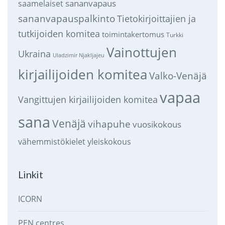
sananvapaus
saamelaiset
sananvapauspalkinto
Tietokirjoittajien ja
tutkijoiden komitea
toimintakertomus
Turkki
Vainottujen
Ukraina
Uladzimir Njakljajeu
kirjailijoiden komitea
Valko-Venäjä
vapaa
Vangittujen kirjailijoiden komitea
sana
Venäjä
vihapuhe
vuosikokous
vähemmistökielet
yleiskokous
Linkit
ICORN
PEN centres