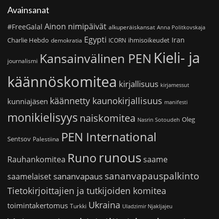
Avainsanat
Ainon nimipäivät
#FreeGalal
alkuperäiskansat
Anna Politkovskaja
Egypti
Iran
Charlie Hebdo
ihmisoikeudet
demokratia
ICORN
Kieli- ja
Kansainvälinen PEN
journalismi
käännöskomitea
kirjallisuus
kirjamessut
käännetty kaunokirjallisuus
kunniajäsen
manifesti
monikielisyys
naiskomitea
Oleg
Nasrin Sotoudeh
PEN International
Sentsov
Palestiina
runous
Runo
saame
Rauhankomitea
sananvapauspalkinto
sananvapaus
saamelaiset
Tietokirjoittajien ja tutkijoiden komitea
Ukraina
toimintakertomus
Turkki
Uladzimir Njakljajeu