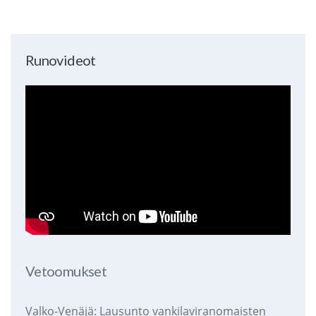
Runovideot
Vetoomukset
Valko-Venäjä: Lausunto vankilaviranomaisten