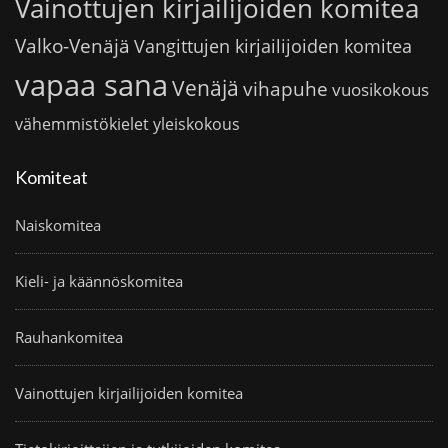
Vainottujen kirjailijoiden komitea
Valko-Venäjä
Vangittujen kirjailijoiden komitea
vapaa sana
Venäjä
vihapuhe
vuosikokous
vähemmistökielet
yleiskokous
Komiteat
Naiskomitea
Kieli- ja käännöskomitea
Rauhankomitea
Vainottujen kirjailijoiden komitea