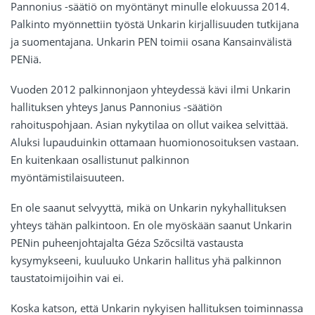
Pannonius -säätiö on myöntänyt minulle elokuussa 2014.
Palkinto myönnettiin työstä Unkarin kirjallisuuden tutkijana
ja suomentajana. Unkarin PEN toimii osana Kansainvälistä
PENiä.
Vuoden 2012 palkinnonjaon yhteydessä kävi ilmi Unkarin
hallituksen yhteys Janus Pannonius -säätiön
rahoituspohjaan. Asian nykytilaa on ollut vaikea selvittää.
Aluksi lupauduinkin ottamaan huomionosoituksen vastaan.
En kuitenkaan osallistunut palkinnon
myöntämistilaisuuteen.
En ole saanut selvyyttä, mikä on Unkarin nykyhallituksen
yhteys tähän palkintoon. En ole myöskään saanut Unkarin
PENin puheenjohtajalta Géza Szőcsiltä vastausta
kysymykseeni, kuuluuko Unkarin hallitus yhä palkinnon
taustatoimijoihin vai ei.
Koska katson, että Unkarin nykyisen hallituksen toiminnassa