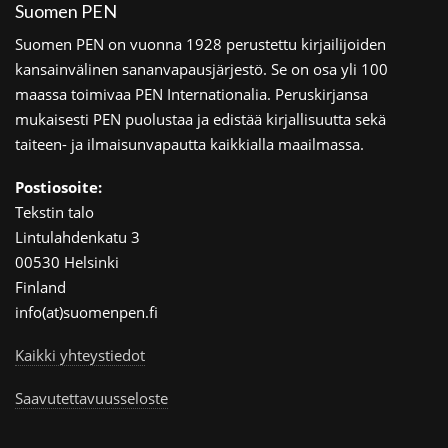
Suomen PEN
Suomen PEN on vuonna 1928 perustettu kirjailijoiden
kansainvälinen sananvapausjärjestö. Se on osa yli 100
maassa toimivaa PEN Internationalia. Peruskirjansa
mukaisesti PEN puolustaa ja edistää kirjallisuutta sekä
taiteen- ja ilmaisunvapautta kaikkialla maailmassa.
Postiosoite:
Tekstin talo
Lintulahdenkatu 3
00530 Helsinki
Finland
info(at)suomenpen.fi
Kaikki yhteystiedot
Saavutettavuusseloste