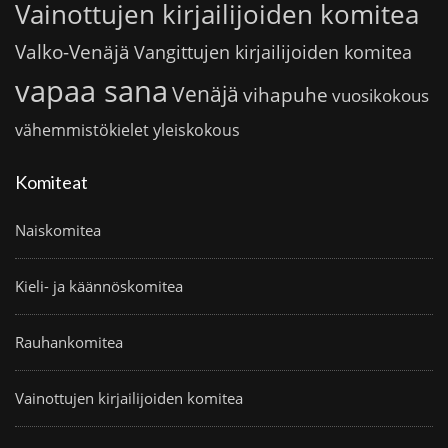
Vainottujen kirjailijoiden komitea
Valko-Venäjä
Vangittujen kirjailijoiden komitea
vapaa sana
Venäjä
vihapuhe
vuosikokous
vähemmistökielet
yleiskokous
Komiteat
Naiskomitea
Kieli- ja käännöskomitea
Rauhankomitea
Vainottujen kirjailijoiden komitea