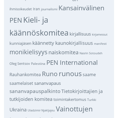
Kansainvälinen
Iran
ihmisoikeudet
journalismi
Kieli- ja
PEN
käännöskomitea
kirjallisuus
kirjamessut
käännetty kaunokirjallisuus
kunniajäsen
manifesti
monikielisyys
naiskomitea
Nasrin Sotoudeh
PEN International
Oleg Sentsov
Palestiina
runous
Runo
saame
Rauhankomitea
sananvapaus
saamelaiset
sananvapauspalkinto
Tietokirjoittajien ja
tutkijoiden komitea
toimintakertomus
Turkki
Vainottujen
Ukraina
Uladzimir Njakljajeu