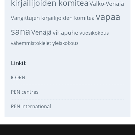
kirjailijoiden komitea
Valko-Venäjä
vapaa
Vangittujen kirjailijoiden komitea
sana
Venäjä
vihapuhe
vuosikokous
vähemmistökielet
yleiskokous
Linkit
ICORN
PEN centres
PEN International