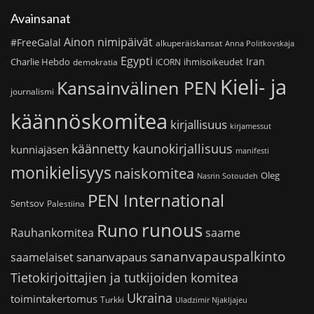
Avainsanat
Ainon nimipäivät
#FreeGalal
alkuperäiskansat
Anna Politkovskaja
Egypti
Iran
Charlie Hebdo
ihmisoikeudet
demokratia
ICORN
Kieli- ja
Kansainvälinen PEN
journalismi
käännöskomitea
kirjallisuus
kirjamessut
käännetty kaunokirjallisuus
kunniajäsen
manifesti
monikielisyys
naiskomitea
Oleg
Nasrin Sotoudeh
PEN International
Sentsov
Palestiina
runous
Runo
saame
Rauhankomitea
sananvapauspalkinto
sananvapaus
saamelaiset
Tietokirjoittajien ja tutkijoiden komitea
Ukraina
toimintakertomus
Turkki
Uladzimir Njakljajeu