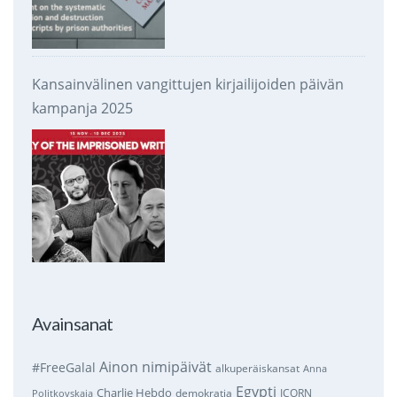
Kansainvälinen vangittujen kirjailijoiden päivän
kampanja 2025
Avainsanat
Ainon nimipäivät
#FreeGalal
alkuperäiskansat
Anna
Egypti
Charlie Hebdo
demokratia
ICORN
Politkovskaja