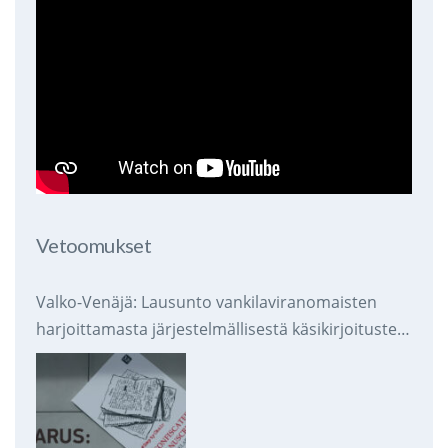
Vetoomukset
Valko-Venäjä: Lausunto vankilaviranomaisten
harjoittamasta järjestelmällisestä käsikirjoitusten
takavarikoinnista ja tuhoamisesta