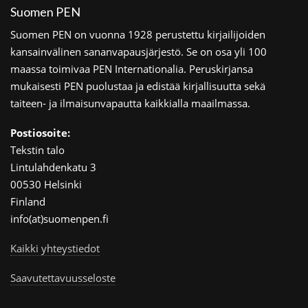
Suomen PEN
Suomen PEN on vuonna 1928 perustettu kirjailijoiden
kansainvälinen sananvapausjärjestö. Se on osa yli 100
maassa toimivaa PEN Internationalia. Peruskirjansa
mukaisesti PEN puolustaa ja edistää kirjallisuutta sekä
taiteen- ja ilmaisunvapautta kaikkialla maailmassa.
Postiosoite:
Tekstin talo
Lintulahdenkatu 3
00530 Helsinki
Finland
info(at)suomenpen.fi
Kaikki yhteystiedot
Saavutettavuusseloste