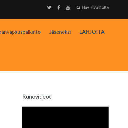
Hae sivustolta
nanvapauspalkinto
Jäseneksi
LAHJOITA
kko
Runovideot