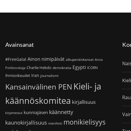
Avainsanat
Ko
Ainon nimipäivät
#FreeGalal
alkuperäiskansat
Anna
Nai
Egypti
Charlie Hebdo
demokratia
ICORN
Politkovskaja
Iran
ihmisoikeudet
journalismi
Kiel
Kieli- ja
Kansainvälinen PEN
Rau
käännöskomitea
kirjallisuus
käännetty
kunniajäsen
kirjamessut
Vain
monikielisyys
kaunokirjallisuus
manifesti