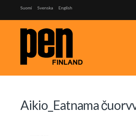
Suomi
Svenska
English
Aikio_Eatnama čuorv