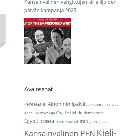
Kansainvälinen vangittujen kirjailijoiden
päivän kampanja 2025
Avainsanat
Ainon nimipäivät
#FreeGalal
alkuperäiskansat
Charlie Hebdo
demokratia
Anna Politkovskaja
Egypti
Iran
ihmisoikeudet
ICORN
journalismi
Kieli-
Kansainvälinen PEN