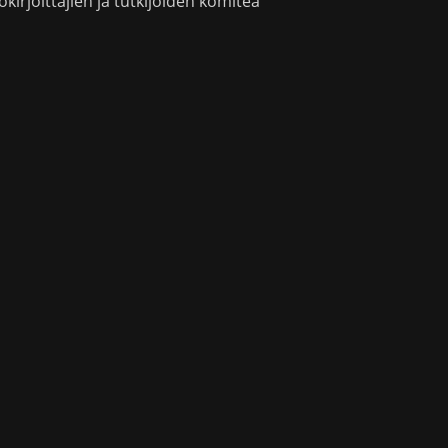
okirjoittajien ja tutkijoiden komitea