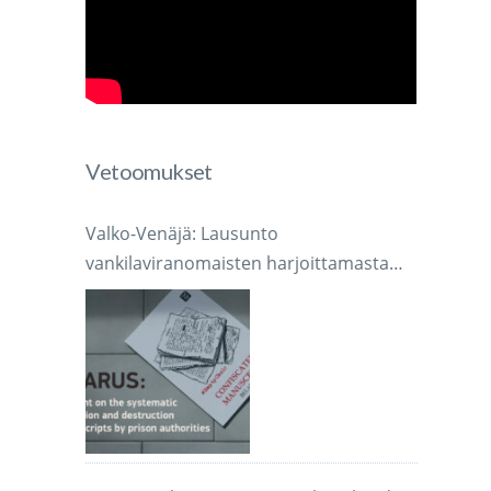
Vetoomukset
Valko-Venäjä: Lausunto
vankilaviranomaisten harjoittamasta
järjestelmällisestä käsikirjoitusten
takavarikoinnista ja tuhoamisesta