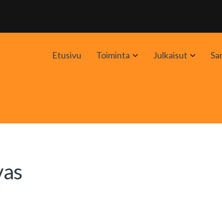
Avaa
Avaa
Etusivu
Toiminta
Julkaisut
Sa
alavalikko
alavali
vas