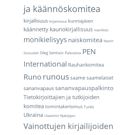
ja käännöskomitea
kirjallisuus
kunniajäsen
kirjamessut
käännetty kaunokirjallisuus
manifesti
monikielisyys
naiskomitea
Nasrin
PEN
Oleg Sentsov
Palestiina
Sotoudeh
International
Rauhankomitea
runous
Runo
saame
saamelaiset
sananvapauspalkinto
sananvapaus
Tietokirjoittajien ja tutkijoiden
komitea
toimintakertomus
Turkki
Ukraina
Uladzimir Njakljajeu
Vainottujen kirjailijoiden