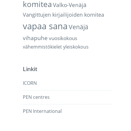
komitea
Valko-Venäjä
Vangittujen kirjailijoiden komitea
vapaa sana
Venäjä
vihapuhe
vuosikokous
vähemmistökielet
yleiskokous
Linkit
ICORN
PEN centres
PEN International