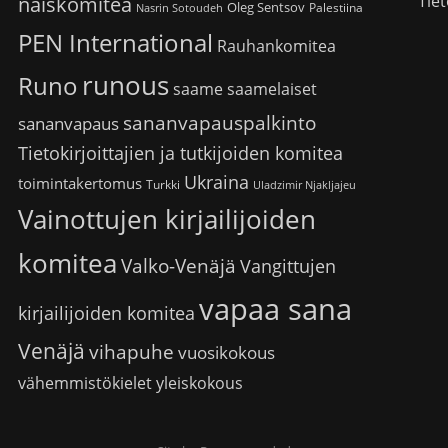
Tiet
naiskomitea
Oleg Sentsov
Palestiina
Nasrin Sotoudeh
PEN International
Rauhankomitea
runous
Runo
saame
saamelaiset
sananvapauspalkinto
sananvapaus
Tietokirjoittajien ja tutkijoiden komitea
Ukraina
toimintakertomus
Turkki
Uladzimir Njakljajeu
Vainottujen kirjailijoiden
komitea
Valko-Venäjä
Vangittujen
vapaa sana
kirjailijoiden komitea
Venäjä
vihapuhe
vuosikokous
vähemmistökielet
yleiskokous