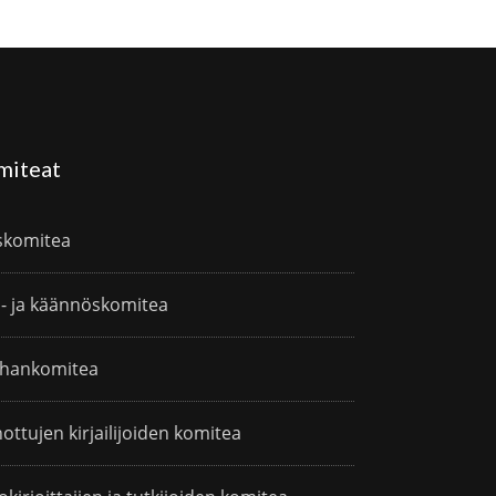
miteat
skomitea
i- ja käännöskomitea
hankomitea
ottujen kirjailijoiden komitea