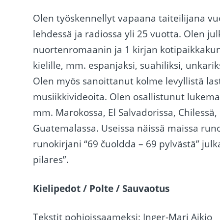
Olen työskennellyt vapaana taiteilijana vu
lehdessä ja radiossa yli 25 vuotta. Olen jul
nuortenromaanin ja 1 kirjan kotipaikkakun
kielille, mm. espanjaksi, suahiliksi, unkarik
Olen myös sanoittanut kolme levyllistä la
musiikkivideoita. Olen osallistunut lukemat
mm. Marokossa, El Salvadorissa, Chilessä,
Guatemalassa. Useissa näissä maissa runo
runokirjani “69 čuoldda – 69 pylvästä” jul
pilares”.
Kielipedot / Polte / Sauvaotus
Tekstit pohjoissaameksi: Inger-Mari Aikio