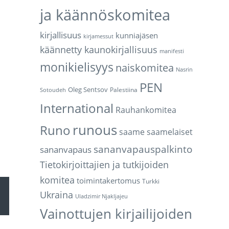
ja käännöskomitea
kirjallisuus
kunniajäsen
kirjamessut
käännetty kaunokirjallisuus
manifesti
monikielisyys
naiskomitea
Nasrin
PEN
Oleg Sentsov
Palestiina
Sotoudeh
International
Rauhankomitea
runous
Runo
saame
saamelaiset
sananvapauspalkinto
sananvapaus
Tietokirjoittajien ja tutkijoiden
komitea
toimintakertomus
Turkki
äppäimillä
Ukraina
Uladzimir Njakljajeu
Vainottujen kirjailijoiden