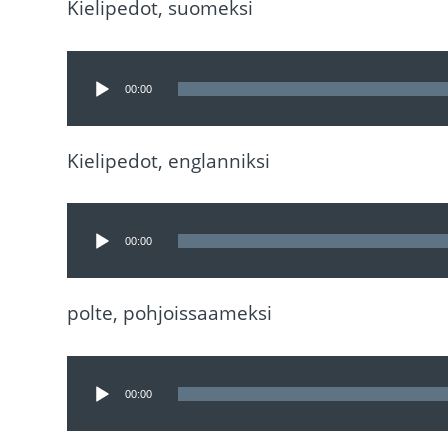
Kielipedot, suomeksi
Äänitoistin
00:00
Kielipedot, englanniksi
Äänitoistin
00:00
polte, pohjoissaameksi
Äänitoistin
00:00