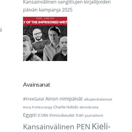
Kansainvälinen vangittujen kirjailijoiden
päivän kampanja 2025
i
Avainsanat
Ainon nimipäivät
#FreeGalal
alkuperäiskansat
Charlie Hebdo
demokratia
Anna Politkovskaja
Egypti
Iran
ihmisoikeudet
ICORN
journalismi
Kieli-
Kansainvälinen PEN