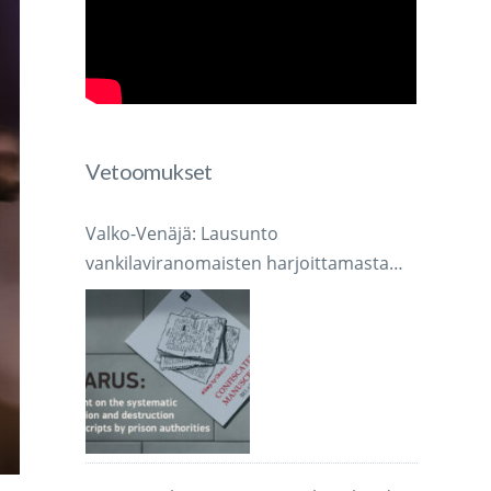
Vetoomukset
Valko-Venäjä: Lausunto
vankilaviranomaisten harjoittamasta
järjestelmällisestä käsikirjoitusten
takavarikoinnista ja tuhoamisesta