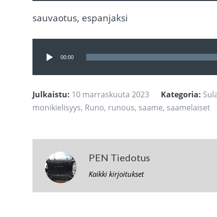
sauvaotus, espanjaksi
Äänitoistin
00:00
Julkaistu:
10 marraskuuta 2023
Kategoria:
Sul
monikielisyys
,
Runo
,
runous
,
saame
,
saamelaiset
PEN Tiedotus
Kaikki kirjoitukset