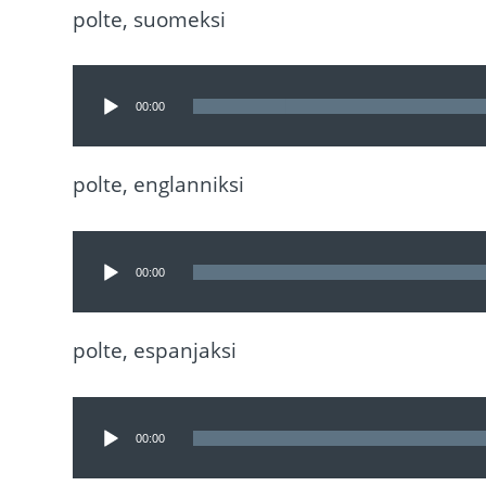
polte, suomeksi
Äänitoistin
00:00
polte, englanniksi
Äänitoistin
00:00
polte, espanjaksi
Äänitoistin
00:00