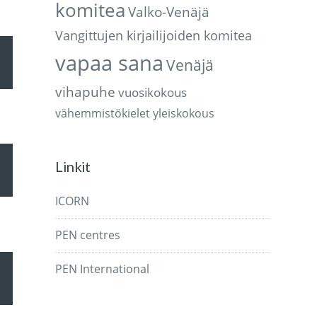
komitea
Valko-Venäjä
Vangittujen kirjailijoiden komitea
äppäimillä
voimakkuutta
vapaa sana
Venäjä
mmaksi
vihapuhe
vuosikokous
vähemmistökielet
yleiskokous
mmäksi.
äppäimillä
voimakkuutta
Linkit
mmaksi
ICORN
mmäksi.
PEN centres
äppäimillä
voimakkuutta
PEN International
mmaksi