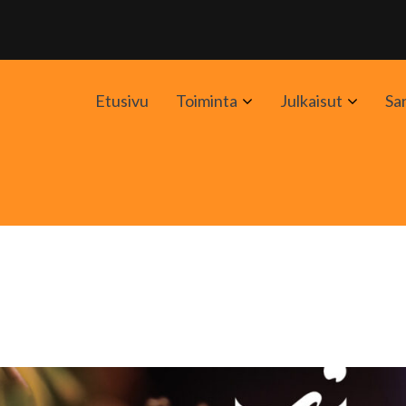
Avaa
Avaa
Etusivu
Toiminta
Julkaisut
Sa
alavalikko
alavali