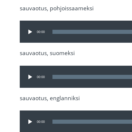
sauvaotus, pohjoissaameksi
Äänitoistin
00:00
sauvaotus, suomeksi
Äänitoistin
00:00
sauvaotus, englanniksi
Äänitoistin
00:00