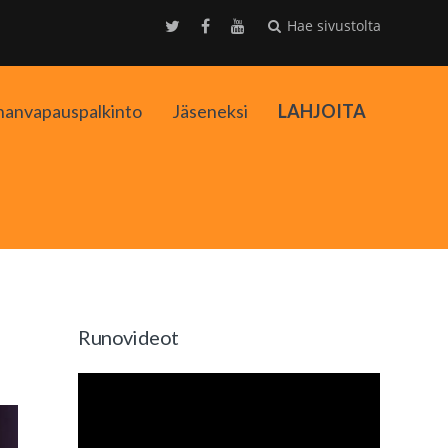
Hae sivustolta
nanvapauspalkinto
Jäseneksi
LAHJOITA
kko
Runovideot