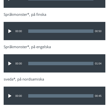
Språkmonster*, på finska
Ljudspelare
00:00
00:50
Språkmonster*, på engelska
Ljudspelare
00:00
01:04
sveda*, på nordsamiska
Ljudspelare
00:00
00:45