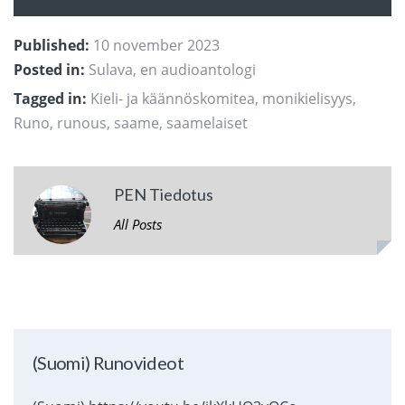
Published:
10 november 2023
Posted in:
Sulava, en audioantologi
Tagged in:
Kieli- ja käännöskomitea
,
monikielisyys
,
Runo
,
runous
,
saame
,
saamelaiset
PEN Tiedotus
All Posts
(Suomi) Runovideot