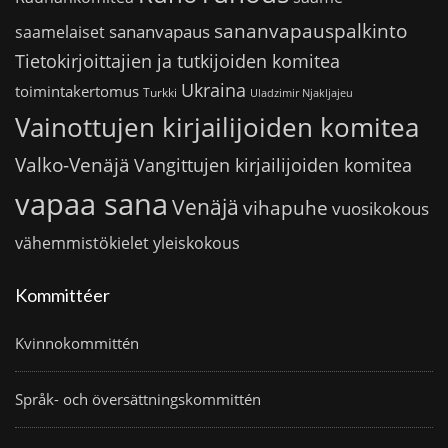
sananvapauspalkinto
sananvapaus
saamelaiset
Tietokirjoittajien ja tutkijoiden komitea
Ukraina
toimintakertomus
Turkki
Uladzimir Njakljajeu
Vainottujen kirjailijoiden komitea
Valko-Venäjä
Vangittujen kirjailijoiden komitea
vapaa sana
Venäjä
vihapuhe
vuosikokous
vähemmistökielet
yleiskokous
Kommittéer
Kvinnokommittén
Språk- och översättningskommittén