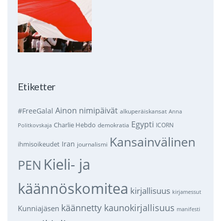
Etiketter
Ainon nimipäivät
#FreeGalal
alkuperäiskansat
Anna
Egypti
Charlie Hebdo
demokratia
ICORN
Politkovskaja
Kansainvälinen
Iran
ihmisoikeudet
journalismi
Kieli- ja
PEN
käännöskomitea
kirjallisuus
kirjamessut
käännetty kaunokirjallisuus
Kunniajäsen
manifesti