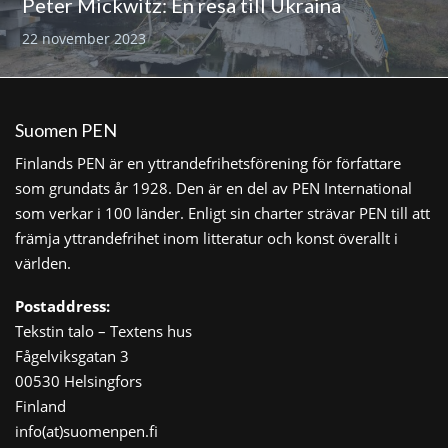
Peter Mickwitz: En resa till Ukraina
22 november 2023
Suomen PEN
Finlands PEN är en yttrandefrihetsförening för författare
som grundats år 1928. Den är en del av PEN International
som verkar i 100 länder. Enligt sin charter strävar PEN till att
främja yttrandefrihet inom litteratur och konst överallt i
världen.
Postaddress:
Tekstin talo – Textens hus
Fågelviksgatan 3
00530 Helsingfors
Finland
info(at)suomenpen.fi