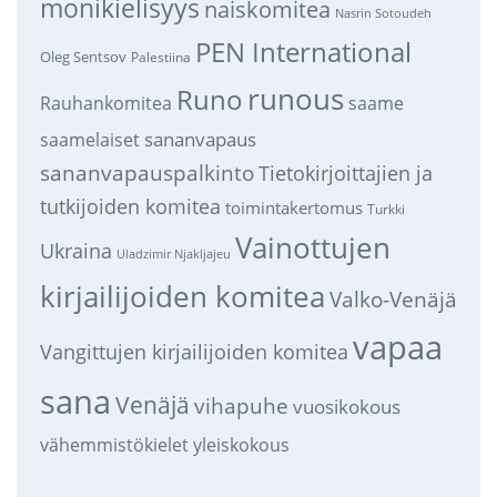
monikielisyys
naiskomitea
Nasrin Sotoudeh
PEN International
Oleg Sentsov
Palestiina
runous
Runo
saame
Rauhankomitea
sananvapaus
saamelaiset
sananvapauspalkinto
Tietokirjoittajien ja
tutkijoiden komitea
toimintakertomus
Turkki
Vainottujen
Ukraina
Uladzimir Njakljajeu
kirjailijoiden komitea
Valko-Venäjä
vapaa
Vangittujen kirjailijoiden komitea
sana
Venäjä
vihapuhe
vuosikokous
vähemmistökielet
yleiskokous