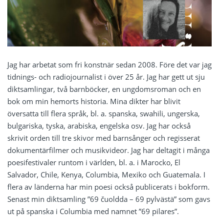
Jag har arbetat som fri konstnär sedan 2008. Före det var jag
tidnings- och radiojournalist i över 25 år. Jag har gett ut sju
diktsamlingar, två barnböcker, en ungdomsroman och en
bok om min hemorts historia. Mina dikter har blivit
översatta till flera språk, bl. a. spanska, swahili, ungerska,
bulgariska, tyska, arabiska, engelska osv. Jag har också
skrivit orden till tre skivor med barnsånger och regisserat
dokumentärfilmer och musikvideor. Jag har deltagit i många
poesifestivaler runtom i världen, bl. a. i Marocko, El
Salvador, Chile, Kenya, Columbia, Mexiko och Guatemala. I
flera av länderna har min poesi också publicerats i bokform.
Senast min diktsamling ”69 čuoldda – 69 pylvästä” som gavs
ut på spanska i Columbia med namnet ”69 pilares”.