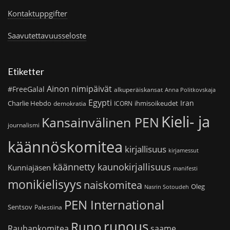
Kontaktuppgifter
Saavutettavuusseloste
Etiketter
Ainon nimipäivät
#FreeGalal
alkuperäiskansat
Anna Politkovskaja
Egypti
Iran
Charlie Hebdo
ihmisoikeudet
demokratia
ICORN
Kieli- ja
Kansainvälinen PEN
journalismi
käännöskomitea
kirjallisuus
kirjamessut
käännetty kaunokirjallisuus
Kunniajäsen
manifesti
monikielisyys
naiskomitea
Oleg
Nasrin Sotoudeh
PEN International
Sentsov
Palestiina
runous
Runo
saame
Rauhankomitea