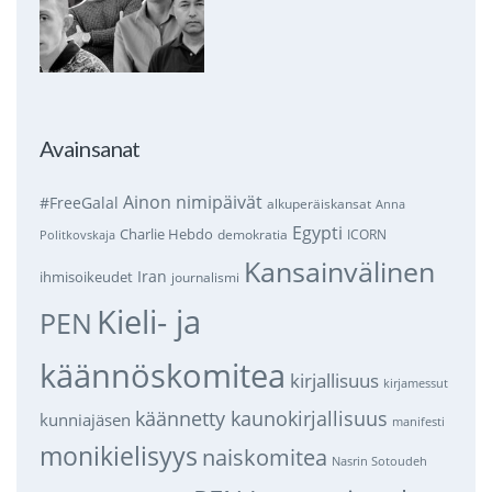
Avainsanat
Ainon nimipäivät
#FreeGalal
alkuperäiskansat
Anna
Egypti
Charlie Hebdo
demokratia
ICORN
Politkovskaja
Kansainvälinen
Iran
ihmisoikeudet
journalismi
Kieli- ja
PEN
käännöskomitea
kirjallisuus
kirjamessut
käännetty kaunokirjallisuus
kunniajäsen
manifesti
monikielisyys
naiskomitea
Nasrin Sotoudeh