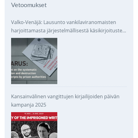
Vetoomukset
Valko-Venäjä: Lausunto vankilaviranomaisten
harjoittamasta järjestelmällisestä käsikirjoitusten
takavarikoinnista ja tuhoamisesta
Kansainvälinen vangittujen kirjailijoiden päivän
kampanja 2025