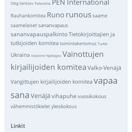
PEN International
Oleg Sentsov
Palestiina
runous
Runo
saame
Rauhankomitea
sananvapaus
saamelaiset
sananvapauspalkinto
Tietokirjoittajien ja
tutkijoiden komitea
toimintakertomus
Turkki
Vainottujen
Ukraina
Uladzimir Njakljajeu
kirjailijoiden komitea
Valko-Venäjä
vapaa
Vangittujen kirjailijoiden komitea
sana
Venäjä
vihapuhe
vuosikokous
vähemmistökielet
yleiskokous
Linkit