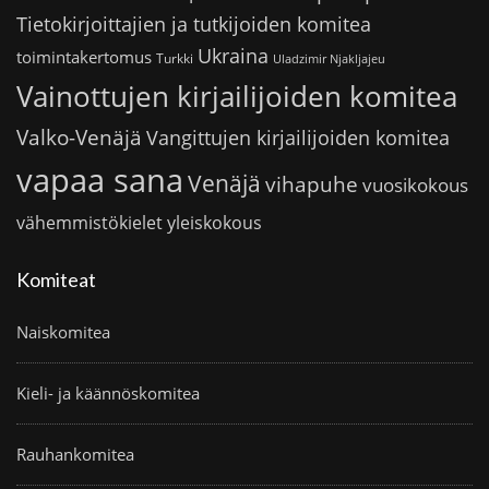
Tietokirjoittajien ja tutkijoiden komitea
Ukraina
toimintakertomus
Turkki
Uladzimir Njakljajeu
Vainottujen kirjailijoiden komitea
Valko-Venäjä
Vangittujen kirjailijoiden komitea
vapaa sana
Venäjä
vihapuhe
vuosikokous
vähemmistökielet
yleiskokous
Komiteat
Naiskomitea
Kieli- ja käännöskomitea
Rauhankomitea