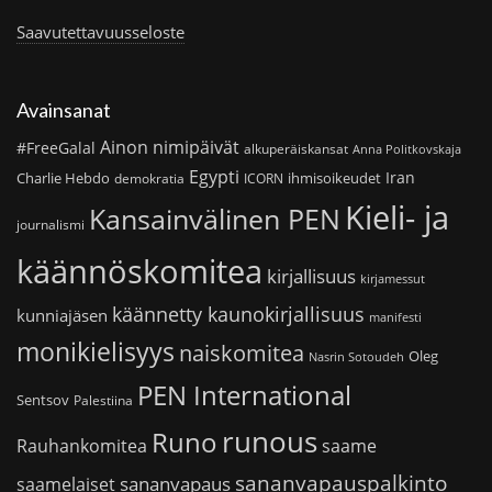
Saavutettavuusseloste
Avainsanat
Ainon nimipäivät
#FreeGalal
alkuperäiskansat
Anna Politkovskaja
Egypti
Iran
Charlie Hebdo
ihmisoikeudet
demokratia
ICORN
Kieli- ja
Kansainvälinen PEN
journalismi
käännöskomitea
kirjallisuus
kirjamessut
käännetty kaunokirjallisuus
kunniajäsen
manifesti
monikielisyys
naiskomitea
Oleg
Nasrin Sotoudeh
PEN International
Sentsov
Palestiina
runous
Runo
saame
Rauhankomitea
sananvapauspalkinto
sananvapaus
saamelaiset