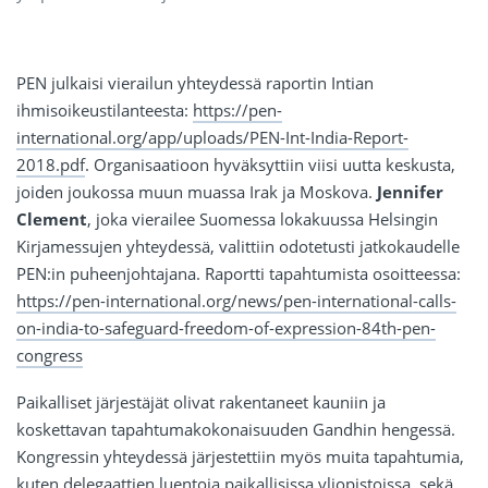
PEN julkaisi vierailun yhteydessä raportin Intian
ihmisoikeustilanteesta:
https://pen-
international.org/app/uploads/PEN-Int-India-Report-
2018.pdf
. Organisaatioon hyväksyttiin viisi uutta keskusta,
joiden joukossa muun muassa Irak ja Moskova.
Jennifer
Clement
, joka vierailee Suomessa lokakuussa Helsingin
Kirjamessujen yhteydessä, valittiin odotetusti jatkokaudelle
PEN:in puheenjohtajana. Raportti tapahtumista osoitteessa:
https://pen-international.org/news/pen-international-calls-
on-india-to-safeguard-freedom-of-expression-84th-pen-
congress
Paikalliset järjestäjät olivat rakentaneet kauniin ja
koskettavan tapahtumakokonaisuuden Gandhin hengessä.
Kongressin yhteydessä järjestettiin myös muita tapahtumia,
kuten delegaattien luentoja paikallisissa yliopistoissa, sekä