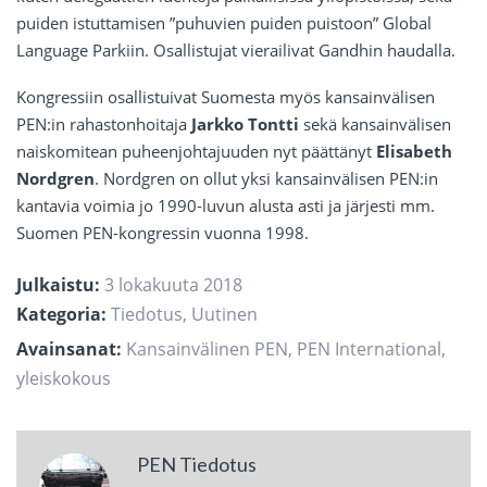
puiden istuttamisen ”puhuvien puiden puistoon” Global
Language Parkiin. Osallistujat vierailivat Gandhin haudalla.
Kongressiin osallistuivat Suomesta myös kansainvälisen
PEN:in rahastonhoitaja
Jarkko Tontti
sekä kansainvälisen
naiskomitean puheenjohtajuuden nyt päättänyt
Elisabeth
Nordgren
. Nordgren on ollut yksi kansainvälisen PEN:in
kantavia voimia jo 1990-luvun alusta asti ja järjesti mm.
Suomen PEN-kongressin vuonna 1998.
Julkaistu:
3 lokakuuta 2018
Kategoria:
Tiedotus
,
Uutinen
Avainsanat:
Kansainvälinen PEN
,
PEN International
,
yleiskokous
PEN Tiedotus