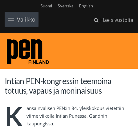
Suomi
Svenska
English
Valikko
Hae sivustolta
Intian PEN-kongressin teemoina
totuus, vapaus ja moninaisuus
K
ansainvälisen PEN:in 84. yleiskokous vietettiin
viime viikolla Intian Punessa, Gandhin
kaupungissa.