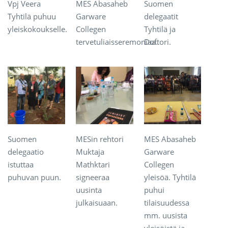
Vpj Veera
MES Abasaheb
Suomen
Tyhtilä puhuu
Garware
delegaatit
yleiskokoukselle.
Collegen
Tyhtilä ja
tervetuliaisseremoniaa.
Doftori.
Suomen
MESin rehtori
MES Abasaheb
delegaatio
Muktaja
Garware
istuttaa
Mathktari
Collegen
puhuvan puun.
signeeraa
yleisöä. Tyhtilä
uusinta
puhui
julkaisuaan.
tilaisuudessa
mm. uusista
yleisöistä ja