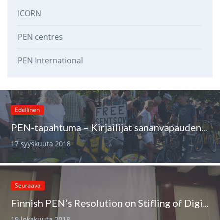
ICORN
PEN centres
PEN International
Edellinen
PEN-tapahtuma – Kirjailijat sananvapauden puolesta 16.7.2018
17 syyskuuta 2018
Seuraava
Finnish PEN’s Resolution on Stifling of Digital Freedom passed in Pune
19 lokakuuta 2018