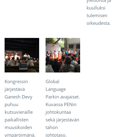
kuulluksi
tulemisen
oikeudesta.
Kongressin
Global
järjestävä
Language
Ganesh Devy
Parkin avajaiset.
puhuu
Kuvassa PENin
kutsuvieraille
johtokuntaa
paikallisten
sekä järjestävän
muusikoiden
tahon
ympäröimänä.
johtotaso.