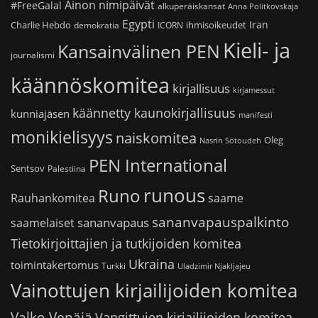
Ainon nimipäivät
#FreeGalal
alkuperäiskansat
Anna Politkovskaja
Egypti
Iran
Charlie Hebdo
ihmisoikeudet
demokratia
ICORN
Kieli- ja
Kansainvälinen PEN
journalismi
käännöskomitea
kirjallisuus
kirjamessut
käännetty kaunokirjallisuus
kunniajäsen
manifesti
monikielisyys
naiskomitea
Oleg
Nasrin Sotoudeh
PEN International
Sentsov
Palestiina
runous
Runo
saame
Rauhankomitea
sananvapauspalkinto
sananvapaus
saamelaiset
Tietokirjoittajien ja tutkijoiden komitea
Ukraina
toimintakertomus
Turkki
Uladzimir Njakljajeu
Vainottujen kirjailijoiden komitea
Valko-Venäjä
Vangittujen kirjailijoiden komitea