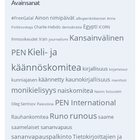
Avainsanat
Ainon nimipäivät
#FreeGalal
alkuperäiskansat
Anna
Egypti
Charlie Hebdo
demokratia
ICORN
Politkovskaja
Kansainvälinen
Iran
ihmisoikeudet
journalismi
Kieli- ja
PEN
käännöskomitea
kirjallisuus
kirjamessut
käännetty kaunokirjallisuus
kunniajäsen
manifesti
monikielisyys
naiskomitea
Nasrin Sotoudeh
PEN International
Oleg Sentsov
Palestiina
runous
Runo
saame
Rauhankomitea
sananvapaus
saamelaiset
sananvapauspalkinto
Tietokirjoittajien ja