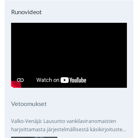
Runovideot
Vetoomukset
Valko-Venäjä: Lausunto vankilaviranomaisten
harjoittamasta järjestelmällisestä käsikirjoitusten
takavarikoinnista ja tuhoamisesta