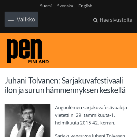
Suomi
Svenska
English
Valikko
Hae sivustolta
Juhani Tolvanen: Sarjakuvafestivaali
ilon ja surun hämmennyksen keskellä
Angoulêmen sarjakuvafestivaaleja
vietettiin 29. tammikuuta-1.
helmikuuta 2015 42. kerran.
Sarjakuvaneuvos Juhani Tolvasen