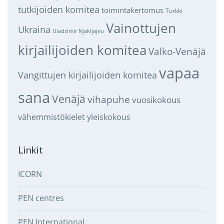
tutkijoiden komitea
toimintakertomus
Turkki
Vainottujen
Ukraina
Uladzimir Njakljajeu
kirjailijoiden komitea
Valko-Venäjä
vapaa
Vangittujen kirjailijoiden komitea
sana
Venäjä
vihapuhe
vuosikokous
vähemmistökielet
yleiskokous
Linkit
ICORN
PEN centres
PEN International