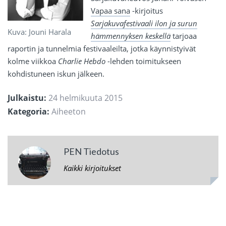
Vapaa sana
-kirjoitus
Sarjakuvafestivaali ilon ja surun
Kuva: Jouni Harala
hämmennyksen keskellä
tarjoaa
raportin ja tunnelmia festivaaleilta, jotka käynnistyivät
kolme viikkoa
Charlie Hebdo
-lehden toimitukseen
kohdistuneen iskun jälkeen.
Julkaistu:
24 helmikuuta 2015
Kategoria:
Aiheeton
PEN Tiedotus
Kaikki kirjoitukset