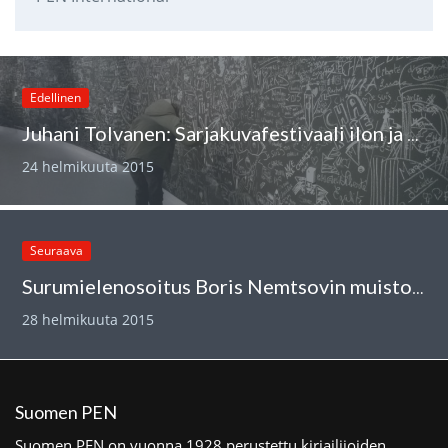
Edellinen
Juhani Tolvanen: Sarjakuvafestivaali ilon ja surun hämmennyksen keskellä
24 helmikuuta 2015
Seuraava
Surumielenosoitus Boris Nemtsovin muistolle 28.2.
28 helmikuuta 2015
Suomen PEN
Suomen PEN on vuonna 1928 perustettu kirjailijoiden