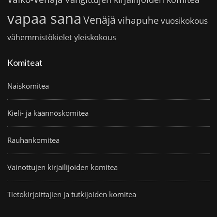
vapaa sana
Venäjä
vihapuhe
vuosikokous
vähemmistökielet
yleiskokous
Komiteat
Naiskomitea
Kieli- ja käännöskomitea
Rauhankomitea
Vainottujen kirjailijoiden komitea
Tietokirjoittajien ja tutkijoiden komitea