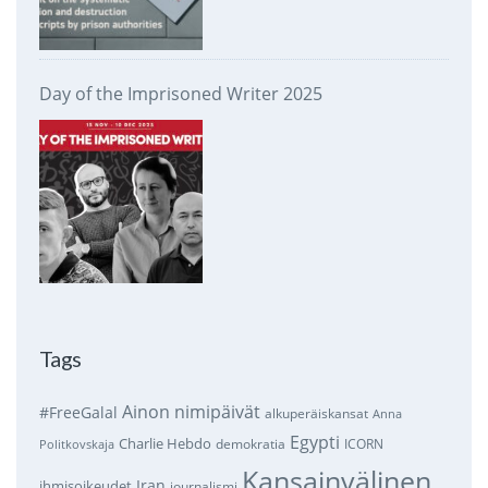
Day of the Imprisoned Writer 2025
Tags
Ainon nimipäivät
#FreeGalal
alkuperäiskansat
Anna
Egypti
Charlie Hebdo
demokratia
ICORN
Politkovskaja
Kansainvälinen
Iran
ihmisoikeudet
journalismi