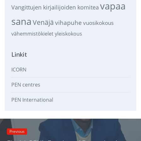
vapaa
Vangittujen kirjailijoiden komitea
sana
Venäjä
vihapuhe
vuosikokous
vähemmistökielet
yleiskokous
Linkit
ICORN
PEN centres
PEN International
Previous