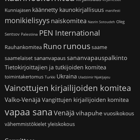
käännetty kaunokirjallisuus
Kunniajäsen
manifesti
monikielisyys
naiskomitea
Oleg
Nasrin Sotoudeh
PEN International
Sentsov
Palestiina
runous
Runo
saame
Rauhankomitea
sananvapauspalkinto
sananvapaus
saamelaiset
Tietokirjoittajien ja tutkijoiden komitea
Ukraina
toimintakertomus
Turkki
Uladzimir Njakljajeu
Vainottujen kirjailijoiden komitea
Valko-Venäjä
Vangittujen kirjailijoiden komitea
vapaa sana
Venäjä
vihapuhe
vuosikokous
vähemmistökielet
yleiskokous