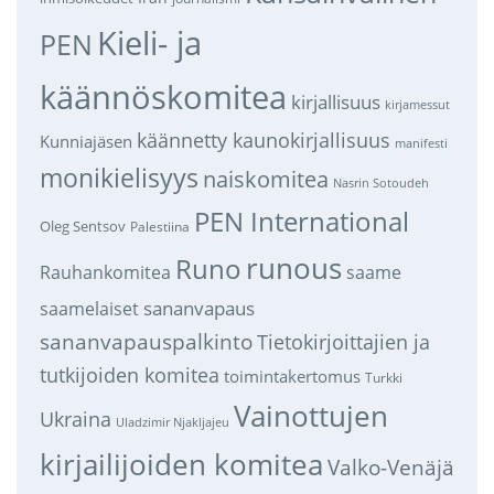
Kieli- ja
PEN
käännöskomitea
kirjallisuus
kirjamessut
käännetty kaunokirjallisuus
Kunniajäsen
manifesti
monikielisyys
naiskomitea
Nasrin Sotoudeh
PEN International
Oleg Sentsov
Palestiina
runous
Runo
saame
Rauhankomitea
sananvapaus
saamelaiset
sananvapauspalkinto
Tietokirjoittajien ja
tutkijoiden komitea
toimintakertomus
Turkki
Vainottujen
Ukraina
Uladzimir Njakljajeu
kirjailijoiden komitea
Valko-Venäjä