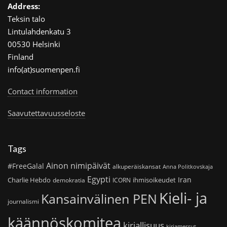
Address:
Teksin talo
Lintulahdenkatu 3
00530 Helsinki
Finland
info(at)suomenpen.fi
Contact information
Saavutettavuusseloste
Tags
Ainon nimipäivät
#FreeGalal
alkuperäiskansat
Anna Politkovskaja
Egypti
Iran
Charlie Hebdo
ihmisoikeudet
demokratia
ICORN
Kieli- ja
Kansainvälinen PEN
journalismi
käännöskomitea
kirjallisuus
kirjamessut