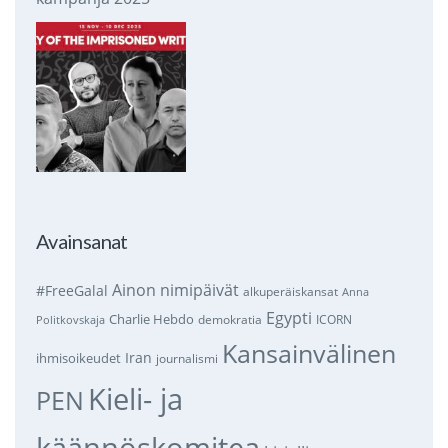
Avainsanat
Ainon nimipäivät
#FreeGalal
alkuperäiskansat
Anna
Egypti
Charlie Hebdo
demokratia
ICORN
Politkovskaja
Kansainvälinen
Iran
ihmisoikeudet
journalismi
Kieli- ja
PEN
käännöskomitea