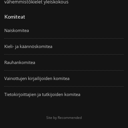
vähemmistökielet
yleiskokous
Komiteat
Naiskomitea
Kieli- ja käännöskomitea
Rauhankomitea
Vainottujen kirjailijoiden komitea
Tietokirjoittajien ja tutkijoiden komitea
Site by Recommended