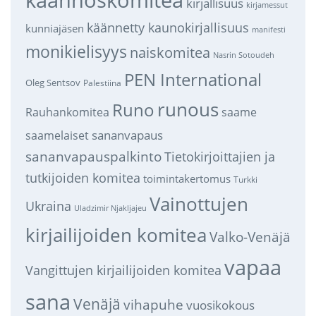
kirjallisuus
kirjamessut
käännetty kaunokirjallisuus
kunniajäsen
manifesti
monikielisyys
naiskomitea
Nasrin Sotoudeh
PEN International
Oleg Sentsov
Palestiina
runous
Runo
saame
Rauhankomitea
sananvapaus
saamelaiset
sananvapauspalkinto
Tietokirjoittajien ja
tutkijoiden komitea
toimintakertomus
Turkki
Vainottujen
Ukraina
Uladzimir Njakljajeu
kirjailijoiden komitea
Valko-Venäjä
vapaa
Vangittujen kirjailijoiden komitea
sana
Venäjä
vihapuhe
vuosikokous