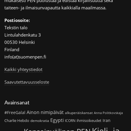
mukaisesti PEN puolustaa ja edistää kirjallisuutta sekä
taiteen- ja ilmaisunvapautta kaikkialla maailmassa.
Postiosoite:
Tekstin talo
Lintulahdenkatu 3
00530 Helsinki
Finland
info(at)suomenpen.fi
Kaikki yhteystiedot
Saavutettavuusseloste
Avainsanat
Ainon nimipäivät
#FreeGalal
alkuperäiskansat
Anna Politkovskaja
Egypti
Iran
Charlie Hebdo
ihmisoikeudet
demokratia
ICORN
Kieli- ja