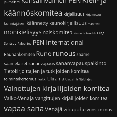
Kansainvälinen PEN
journalismi
käännöskomitea
kirjallisuus
kirjamessut
käännetty kaunokirjallisuus
kunniajäsen
manifesti
monikielisyys
naiskomitea
Oleg
Nasrin Sotoudeh
PEN International
Sentsov
Palestiina
runous
Runo
saame
Rauhankomitea
sananvapauspalkinto
sananvapaus
saamelaiset
Tietokirjoittajien ja tutkijoiden komitea
Ukraina
toimintakertomus
Turkki
Uladzimir Njakljajeu
Vainottujen kirjailijoiden komitea
Valko-Venäjä
Vangittujen kirjailijoiden komitea
vapaa sana
Venäjä
vihapuhe
vuosikokous