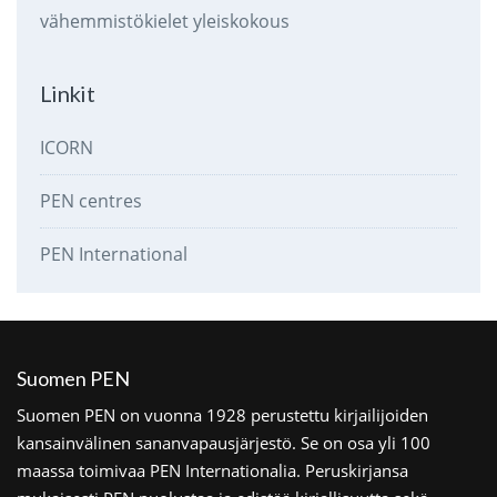
vähemmistökielet
yleiskokous
Linkit
ICORN
PEN centres
PEN International
Suomen PEN
Suomen PEN on vuonna 1928 perustettu kirjailijoiden
kansainvälinen sananvapausjärjestö. Se on osa yli 100
maassa toimivaa PEN Internationalia. Peruskirjansa