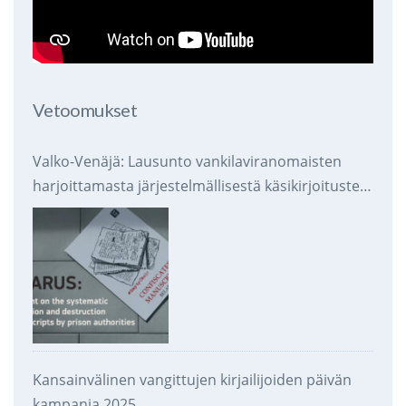
Vetoomukset
Valko-Venäjä: Lausunto vankilaviranomaisten
harjoittamasta järjestelmällisestä käsikirjoitusten
takavarikoinnista ja tuhoamisesta
Kansainvälinen vangittujen kirjailijoiden päivän
kampanja 2025