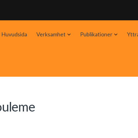
Avaa
Avaa
Huvudsida
Verksamhet
Publikationer
Yttr
alavalikko
alavalik
ouleme