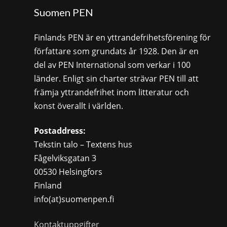
Suomen PEN
Finlands PEN är en yttrandefrihetsförening för
författare som grundats år 1928. Den är en
del av PEN International som verkar i 100
länder. Enligt sin charter strävar PEN till att
främja yttrandefrihet inom litteratur och
konst överallt i världen.
Postaddress:
Tekstin talo – Textens hus
Fågelviksgatan 3
00530 Helsingfors
Finland
info(at)suomenpen.fi
Kontaktuppgifter