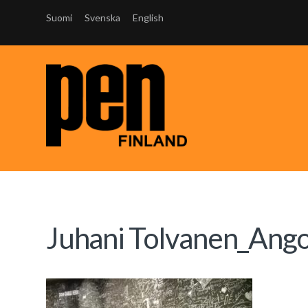
Suomi
Svenska
English
Juhani Tolvanen_Ang