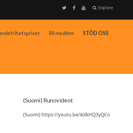
Explore
andefrihetspriset
Bli medlem
STÖD OSS
ko
(Suomi) Runovideot
(Suomi) https://youtu.be/ikXkHQ3yQCo