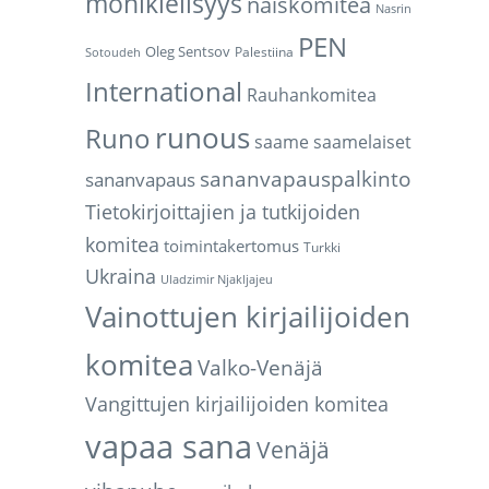
monikielisyys
naiskomitea
Nasrin
PEN
Oleg Sentsov
Palestiina
Sotoudeh
International
Rauhankomitea
runous
Runo
saame
saamelaiset
sananvapauspalkinto
sananvapaus
Tietokirjoittajien ja tutkijoiden
komitea
toimintakertomus
Turkki
Ukraina
Uladzimir Njakljajeu
Vainottujen kirjailijoiden
komitea
Valko-Venäjä
Vangittujen kirjailijoiden komitea
vapaa sana
Venäjä