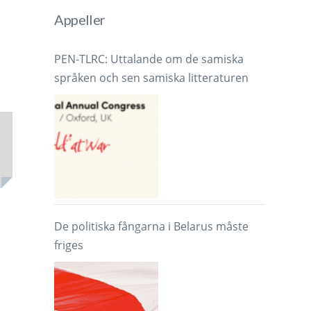
Appeller
PEN-TLRC: Uttalande om de samiska
språken och sen samiska litteraturen
De politiska fångarna i Belarus måste
friges