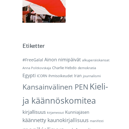
Etiketter
Ainon nimipäivät
#FreeGalal
alkuperäiskansat
Charlie Hebdo
demokratia
Anna Politkovskaja
Egypti
Iran
ihmisoikeudet
ICORN
journalismi
Kieli-
Kansainvälinen PEN
ja käännöskomitea
kirjallisuus
Kunniajäsen
kirjamessut
käännetty kaunokirjallisuus
manifesti