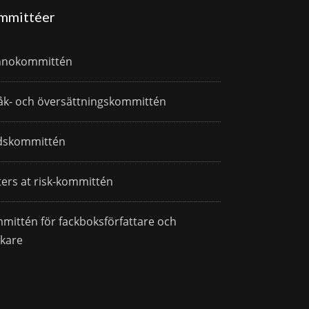
mmittéer
nnokommittén
åk- och översättningskommittén
dskommittén
ters at risk-kommittén
mittén för fackboksförfattare och
skare