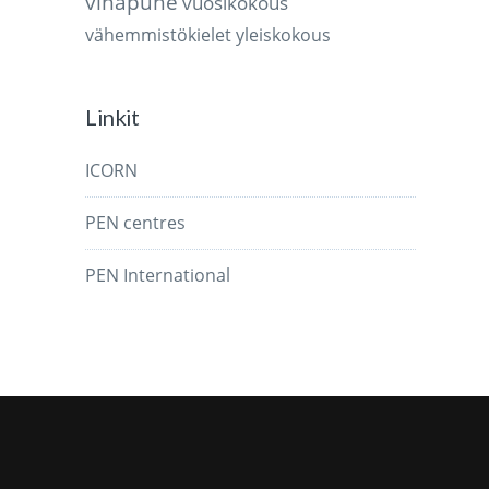
vihapuhe
vuosikokous
vähemmistökielet
yleiskokous
Linkit
ICORN
PEN centres
PEN International