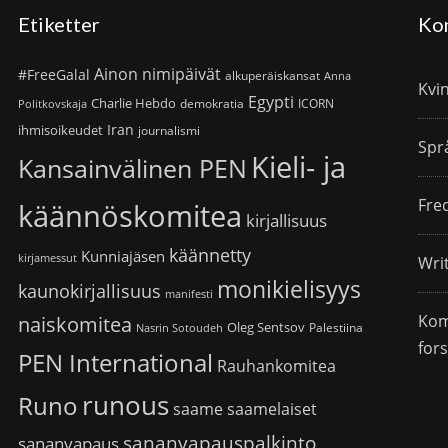
Etiketter
Ko
Ainon nimipäivät
#FreeGalal
alkuperäiskansat
Anna
Kvi
Egypti
Charlie Hebdo
demokratia
ICORN
Politkovskaja
Iran
ihmisoikeudet
journalismi
Spr
Kieli- ja
Kansainvälinen PEN
Fre
käännöskomitea
kirjallisuus
käännetty
Kunniajäsen
kirjamessut
Wri
monikielisyys
kaunokirjallisuus
manifesti
Kom
naiskomitea
Oleg Sentsov
Palestiina
Nasrin Sotoudeh
for
PEN International
Rauhankomitea
runous
Runo
saame
saamelaiset
sananvapauspalkinto
sananvapaus