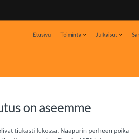
Avaa
Avaa
Etusivu
Toiminta
Julkaisut
Sa
alavalikko
alavali
lutus on aseemme
olivat tiukasti lukossa. Naapurin perheen poika