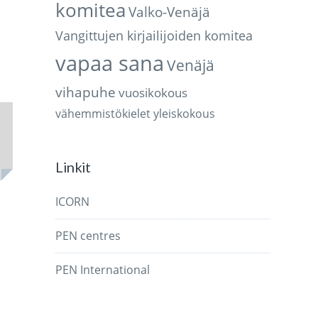
komitea
Valko-Venäjä
Vangittujen kirjailijoiden komitea
vapaa sana
Venäjä
vihapuhe
vuosikokous
vähemmistökielet
yleiskokous
Linkit
ICORN
PEN centres
PEN International