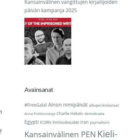
Kansainvälinen vangittujen kirjailijoiden
päivän kampanja 2025
Avainsanat
Ainon nimipäivät
#FreeGalal
alkuperäiskansat
n
Charlie Hebdo
demokratia
Anna Politkovskaja
Egypti
Iran
ihmisoikeudet
ICORN
journalismi
?
Kieli-
Kansainvälinen PEN