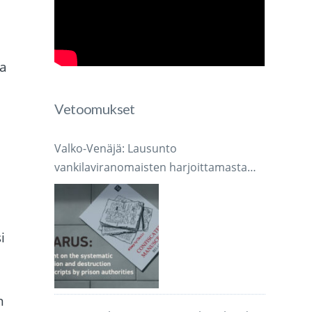
a
Vetoomukset
Valko-Venäjä: Lausunto
vankilaviranomaisten harjoittamasta
järjestelmällisestä käsikirjoitusten
takavarikoinnista ja tuhoamisesta
i
n