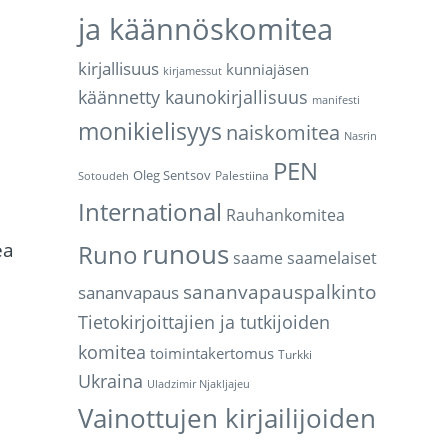
ja käännöskomitea
kirjallisuus
kunniajäsen
kirjamessut
käännetty kaunokirjallisuus
manifesti
monikielisyys
naiskomitea
Nasrin
PEN
Oleg Sentsov
Palestiina
Sotoudeh
International
Rauhankomitea
runous
ea
Runo
saame
saamelaiset
sananvapauspalkinto
sananvapaus
Tietokirjoittajien ja tutkijoiden
komitea
toimintakertomus
Turkki
Ukraina
Uladzimir Njakljajeu
Vainottujen kirjailijoiden