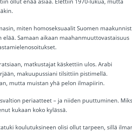
otiin ollut enää asiaa. Elettiin 1970-lukua, mutta
läkin.
asin, miten homoseksuaalit Suomen maakunnist
kan elää. Samaan aikaan maahanmuuttovastaisuus
vastamielenosoitukset.
ratsiaan, matkustajat käskettiin ulos. Arabi
rjään, makuupussiani tilsittiin pistimellä.
an, mutta muistan yhä pelon ilmapiirin.
svaltion periaatteet – ja niiden puuttuminen. Miks
enut kukaan koko kylässä.
uki koulutuksineen olisi ollut tarpeen, sillä ilma