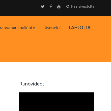
Hae sivustolta
nanvapauspalkinto
Jäseneksi
LAHJOITA
kko
Runovideot