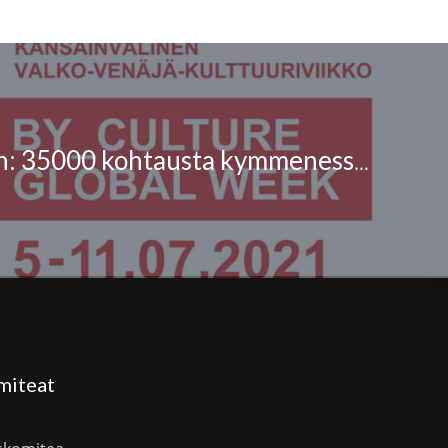
Sergey Budkin: 35000 kohtausta kymmenessä kuukaudessa
miteat