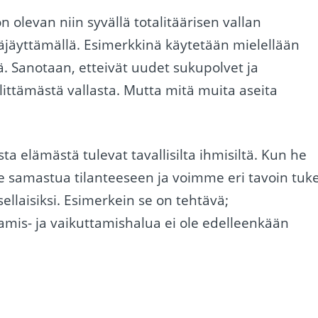
n olevan niin syvällä totalitäärisen vallan
 räjäyttämällä. Esimerkkinä käytetään mielellään
ä. Sanotaan, etteivät uudet sukupolvet ja
littämästä vallasta. Mutta mitä muita aseita
a elämästä tulevat tavallisilta ihmisiltä. Kun he
 samastua tilanteeseen ja voimme eri tavoin tuk
ellaisiksi. Esimerkein se on tehtävä;
tamis- ja vaikuttamishalua ei ole edelleenkään