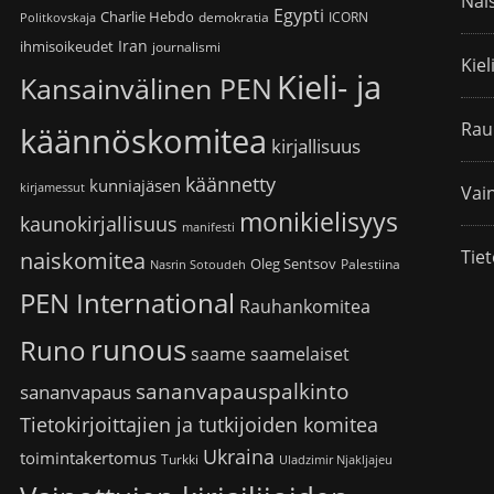
Nai
Egypti
Charlie Hebdo
demokratia
ICORN
Politkovskaja
Iran
ihmisoikeudet
journalismi
Kiel
Kieli- ja
Kansainvälinen PEN
Rau
käännöskomitea
kirjallisuus
käännetty
kunniajäsen
kirjamessut
Vain
monikielisyys
kaunokirjallisuus
manifesti
Tiet
naiskomitea
Oleg Sentsov
Palestiina
Nasrin Sotoudeh
PEN International
Rauhankomitea
runous
Runo
saame
saamelaiset
sananvapauspalkinto
sananvapaus
Tietokirjoittajien ja tutkijoiden komitea
Ukraina
toimintakertomus
Turkki
Uladzimir Njakljajeu