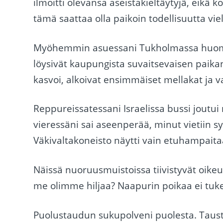
ilmoitti olevansa aseistakieltäytyjä, eikä k
tämä saattaa olla paikoin todellisuutta vie
Myöhemmin asuessani Tukholmassa huom
löysivät kaupungista suvaitsevaisen pai
kasvoi, alkoivat ensimmäiset mellakat ja 
Reppureissatessani Israelissa bussi joutui 
vieressäni sai aseenperää, minut vietiin sy
Väkivaltakoneisto näytti vain etuhampaita
Näissä nuoruusmuistoissa tiivistyvät oikeu
me olimme hiljaa? Naapurin poikaa ei tuk
Puolustaudun sukupolveni puolesta. Taustat