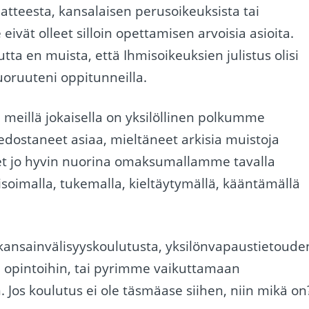
atteesta, kansalaisen perusoikeuksista tai
vät olleet silloin opettamisen arvoisia asioita.
tta en muista, että Ihmisoikeuksien julistus olisi
nuoruuteni oppitunneilla.
n meillä jokaisella on yksilöllinen polkumme
dostaneet asiaa, mieltäneet arkisia muistoja
eet jo hyvin nuorina omaksumallamme tavalla
soimalla, tukemalla, kieltäytymällä, kääntämällä
kansainvälisyyskoulutusta, yksilönvapaustietoude
ä opintoihin, tai pyrimme vaikuttamaan
os koulutus ei ole täsmäase siihen, niin mikä on