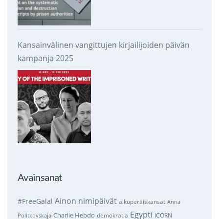
Kansainvälinen vangittujen kirjailijoiden päivän
kampanja 2025
Avainsanat
Ainon nimipäivät
#FreeGalal
alkuperäiskansat
Anna
Egypti
Charlie Hebdo
demokratia
ICORN
Politkovskaja