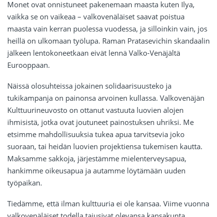
Monet ovat onnistuneet pakenemaan maasta kuten Ilya,
vaikka se on vaikeaa – valkovenäläiset saavat poistua
maasta vain kerran puolessa vuodessa, ja silloinkin vain, jos
heillä on ulkomaan työlupa. Raman Pratasevichin skandaalin
jälkeen lentokoneetkaan eivät lennä Valko-Venäjältä
Eurooppaan.
Näissä olosuhteissa jokainen solidaarisuusteko ja
tukikampanja on painonsa arvoinen kullassa. Valkovenäjän
Kulttuurineuvosto on ottanut vastuuta luovien alojen
ihmisistä, jotka ovat joutuneet painostuksen uhriksi. Me
etsimme mahdollisuuksia tukea apua tarvitsevia joko
suoraan, tai heidän luovien projektiensa tukemisen kautta.
Maksamme sakkoja, järjestämme mielenterveysapua,
hankimme oikeusapua ja autamme löytämään uuden
työpaikan.
Tiedämme, että ilman kulttuuria ei ole kansaa. Viime vuonna
valkovenäläiset todella tajusivat olevansa kansakunta,