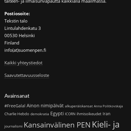
taiteen- ja ilmaisunvapautta kaikkialla maailmassa.
Postiosoite:
Tekstin talo
Lintulahdenkatu 3
00530 Helsinki
Finland
info(at)suomenpen.fi
Kaikki yhteystiedot
Saavutettavuusseloste
Avainsanat
Ainon nimipäivät
#FreeGalal
alkuperäiskansat
Anna Politkovskaja
Egypti
Iran
Charlie Hebdo
ihmisoikeudet
demokratia
ICORN
Kieli- ja
Kansainvälinen PEN
journalismi