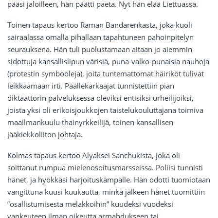
pääsi jaloilleen, hän päätti paeta. Nyt hän elää Liettuassa.
Toinen tapaus kertoo Raman Bandarenkasta, joka kuoli
sairaalassa omalla pihallaan tapahtuneen pahoinpitelyn
seurauksena.
Hän tuli puolustamaan aitaan jo aiemmin
sidottuja kansallislipun värisiä, puna-valko-punaisia nauhoja
(protestin symbooleja), joita tuntemattomat häiriköt tulivat
leikkaamaan irti.
Päällekarkaajat tunnistettiin pian
diktaattorin palveluksessa oleviksi entisiksi urheilijoiksi,
joista yksi oli erikoisjoukkojen taistelukouluttajana toimiva
maailmankuulu thainyrkkeilijä, toinen kansallisen
jääkiekkoliiton johtaja.
Kolmas tapaus kertoo Alyaksei Sanchukista, joka oli
soittanut rumpua mielenosoitusmarsseissa. Poliisi tunnisti
hänet, ja hyökkäsi harjoituskämpälle. Hän odotti tuomiotaan
vangittuna kuusi kuukautta, minkä jälkeen hänet tuomittiin
”osallistumisesta melakkoihin” kuudeksi vuodeksi
vankeuteen ilman oikeutta armahdukseen tai