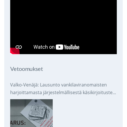
Vetoomukset
Valko-Venäjä: Lausunto vankilaviranomaisten
harjoittamasta järjestelmällisestä käsikirjoitusten
takavarikoinnista ja tuhoamisesta