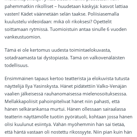
pahemmatkin rikolliset – huudetaan käskyjä: kasvot lattiaa
vasten! Kädet väännetään selän taakse. Poliisiasemalla
kuulustelu videoidaan: mikä oli rikoksesi? Opettelit
soittamaan rytmissä. Tuomioistuin antaa sinulle 6 vuoden
vankeustuomion.
Tämä ei ole kertomus uudesta toimintaelokuvasta,
sotadraamasta tai dystopiasta. Tämä on valkovenäläisten
todellisuus.
Ensimmäinen tapaus kertoo teatterista ja elokuvista tutusta
näyttelijä Ilya Yasinskysta. Hänet pidätettiin Valko-Venäjän
vaalien jälkeisessä rauhanomaisessa mielenosoituksesssa.
Mellakkapoliisit pahoinpitelivat hänet niin pahasti, että
hänen selkärankansa murtui. Hänen ollessaan sairaalassa
teatterin näyttämölle tuotiin pyörätuoli, kohtaan jossa hänen
olisi kuulunut esiintyä. Vähän myöhemmin hän sai tietää,
että häntä vastaan oli nostettu rikossyyte. Niin pian kuin hän