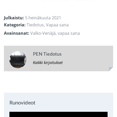
Julkaistu:
5 heinäkuuta 2021
Kategoria:
Tiedotus
,
Vapaa sana
Avainsanat:
Valko-Venäjä
,
vapaa sana
PEN Tiedotus
Kaikki kirjoitukset
Runovideot