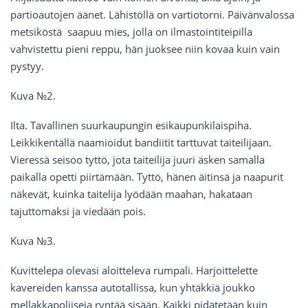
partioautojen äänet. Lähistöllä on vartiotorni. Päivänvalossa
metsiköstä
saapuu mies, jolla on ilmastointiteipilla
vahvistettu pieni reppu, hän juoksee niin kovaa kuin vain
pystyy.
Kuva
№
2.
Ilta. Tavallinen suurkaupungin esikaupunkilaispiha.
Leikkikentällä naamioidut bandiitit tarttuvat taiteilijaan.
Vieressä seisoo tyttö, jota taiteilija juuri äsken samalla
paikalla opetti piirtämään. Tyttö, hänen äitinsä ja naapurit
näkevät, kuinka taitelija lyödään maahan, hakataan
tajuttomaksi ja viedään pois.
Kuva
№
3.
Kuvittelepa olevasi aloitteleva rumpali. Harjoittelette
kavereiden kanssa autotallissa, kun yhtäkkiä joukko
mellakkapoliiseja ryntää sisään. Kaikki pidätetään kuin