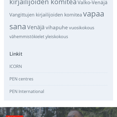
kirjailijoiden komitea
Valko-Venäjä
vapaa
Vangittujen kirjailijoiden komitea
sana
Venäjä
vihapuhe
vuosikokous
vähemmistökielet
yleiskokous
Linkit
ICORN
PEN centres
PEN International