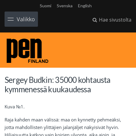
Suomi
Svenska
English
Valikko
Hae sivustolta
Sergey Budkin: 35000 kohtausta
kymmenessä kuukaudessa
Kuva
№
1.
Raja kahden maan välissä: maa on kynnetty pehmeäksi,
jotta mahdollisten ylittäjien jalanjäljet näkyisivät hyvin.
Hiljaisuutta katkoo vain koirien ulvonta, aika ajoin, ja