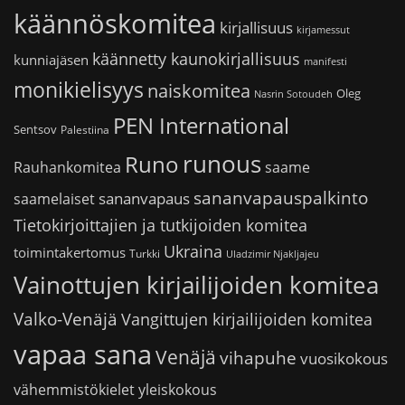
käännöskomitea
kirjallisuus
kirjamessut
käännetty kaunokirjallisuus
kunniajäsen
manifesti
monikielisyys
naiskomitea
Oleg
Nasrin Sotoudeh
PEN International
Sentsov
Palestiina
runous
Runo
saame
Rauhankomitea
sananvapauspalkinto
sananvapaus
saamelaiset
Tietokirjoittajien ja tutkijoiden komitea
Ukraina
toimintakertomus
Turkki
Uladzimir Njakljajeu
Vainottujen kirjailijoiden komitea
Valko-Venäjä
Vangittujen kirjailijoiden komitea
vapaa sana
Venäjä
vihapuhe
vuosikokous
vähemmistökielet
yleiskokous