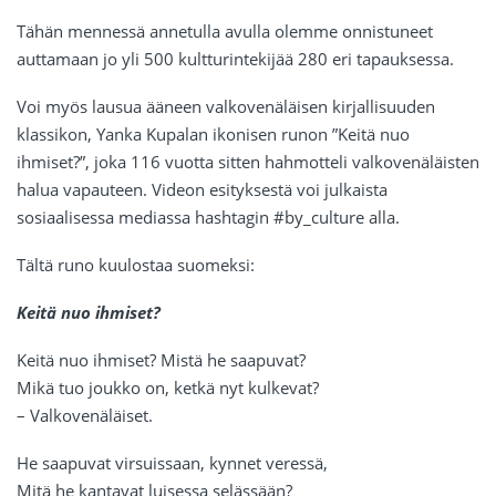
Tähän mennessä annetulla avulla olemme onnistuneet
auttamaan jo yli 500 kultturintekijää 280 eri tapauksessa.
Voi myös lausua ääneen valkovenäläisen kirjallisuuden
klassikon, Yanka Kupalan ikonisen runon ”Keitä nuo
ihmiset?”, joka 116 vuotta sitten hahmotteli valkovenäläisten
halua vapauteen. Videon esityksestä voi julkaista
sosiaalisessa mediassa hashtagin #by_culture alla.
Tältä runo kuulostaa suomeksi:
Keitä nuo ihmiset?
Keitä nuo ihmiset? Mistä he saapuvat?
Mikä tuo joukko on, ketkä nyt kulkevat?
– Valkovenäläiset.
He saapuvat virsuissaan, kynnet veressä,
Mitä he kantavat luisessa selässään?