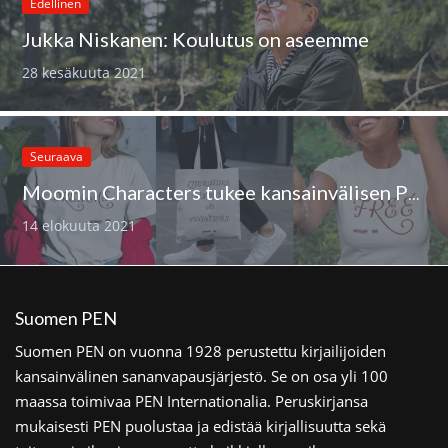
Edellinen
Jukka Niskanen: Koulutus on aseemme
28 kesäkuuta 2021
Seuraava
Moomin Characters tukee kansainvälisen PEN:in juhlavuotta
14 elokuuta 2021
Suomen PEN
Suomen PEN on vuonna 1928 perustettu kirjailijoiden
kansainvälinen sananvapausjärjestö. Se on osa yli 100
maassa toimivaa PEN Internationalia. Peruskirjansa
mukaisesti PEN puolustaa ja edistää kirjallisuutta sekä