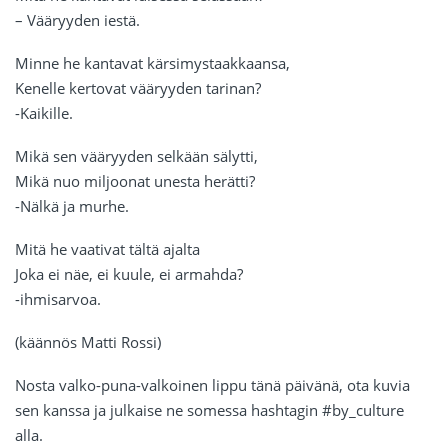
– Vääryyden iestä.
Minne he kantavat kärsimystaakkaansa,
Kenelle kertovat vääryyden tarinan?
-Kaikille.
Mikä sen vääryyden selkään sälytti,
Mikä nuo miljoonat unesta herätti?
-Nälkä ja murhe.
Mitä he vaativat tältä ajalta
Joka ei näe, ei kuule, ei armahda?
-ihmisarvoa.
(käännös Matti Rossi)
Nosta valko-puna-valkoinen lippu tänä päivänä, ota kuvia
sen kanssa
ja julkaise ne somessa hashtagin #by_culture
alla.