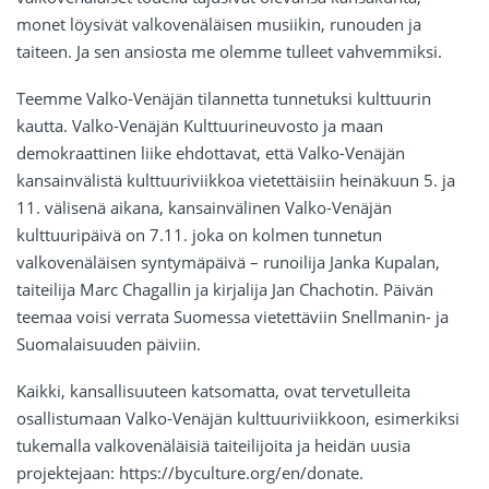
monet löysivät valkovenäläisen musiikin, runouden ja
taiteen. Ja sen ansiosta me olemme tulleet vahvemmiksi.
Teemme Valko-Venäjän tilannetta tunnetuksi kulttuurin
kautta. Valko-Venäjän Kulttuurineuvosto ja maan
demokraattinen liike ehdottavat, että Valko-Venäjän
kansainvälistä kulttuuriviikkoa vietettäisiin heinäkuun 5. ja
11. välisenä aikana, kansainvälinen Valko-Venäjän
kulttuuripäivä on 7.11. joka on kolmen tunnetun
valkovenäläisen syntymäpäivä – runoilija Janka Kupalan,
taiteilija Marc Chagallin ja kirjalija Jan Chachotin. Päivän
teemaa voisi verrata Suomessa vietettäviin Snellmanin- ja
Suomalaisuuden päiviin.
Kaikki, kansallisuuteen katsomatta, ovat tervetulleita
osallistumaan Valko-Venäjän kulttuuriviikkoon, esimerkiksi
tukemalla valkovenäläisiä taiteilijoita ja heidän uusia
projektejaan: https://byculture.org/en/donate.