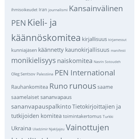
Kansainvälinen
Iran
ihmisoikeudet
journalismi
Kieli- ja
PEN
käännöskomitea
kirjallisuus
kirjamessut
käännetty kaunokirjallisuus
kunniajäsen
manifesti
monikielisyys
naiskomitea
Nasrin Sotoudeh
PEN International
Oleg Sentsov
Palestiina
runous
Runo
saame
Rauhankomitea
sananvapaus
saamelaiset
sananvapauspalkinto
Tietokirjoittajien ja
tutkijoiden komitea
toimintakertomus
Turkki
Vainottujen
Ukraina
Uladzimir Njakljajeu