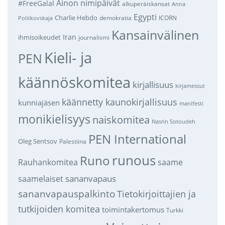
Ainon nimipäivät
#FreeGalal
alkuperäiskansat
Anna
Egypti
Charlie Hebdo
demokratia
ICORN
Politkovskaja
Kansainvälinen
Iran
ihmisoikeudet
journalismi
Kieli- ja
PEN
käännöskomitea
kirjallisuus
kirjamessut
käännetty kaunokirjallisuus
kunniajäsen
manifesti
monikielisyys
naiskomitea
Nasrin Sotoudeh
PEN International
Oleg Sentsov
Palestiina
runous
Runo
saame
Rauhankomitea
sananvapaus
saamelaiset
sananvapauspalkinto
Tietokirjoittajien ja
tutkijoiden komitea
toimintakertomus
Turkki