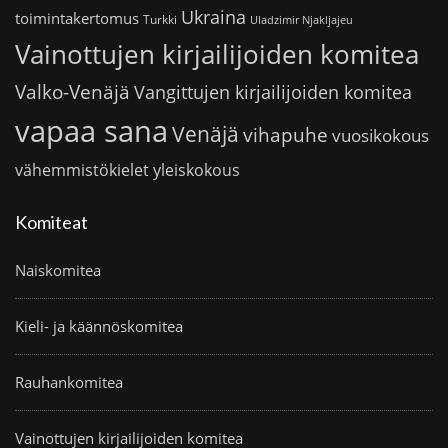
Ukraina
toimintakertomus
Turkki
Uladzimir Njakljajeu
Vainottujen kirjailijoiden komitea
Valko-Venäjä
Vangittujen kirjailijoiden komitea
vapaa sana
Venäjä
vihapuhe
vuosikokous
vähemmistökielet
yleiskokous
Komiteat
Naiskomitea
Kieli- ja käännöskomitea
Rauhankomitea
Vainottujen kirjailijoiden komitea