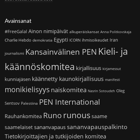
Avainsanat
Ainon nimipäivät
#FreeGalal
alkuperäiskansat
Anna Politkovskaja
Egypti
Iran
Charlie Hebdo
ihmisoikeudet
demokratia
ICORN
Kieli- ja
Kansainvälinen PEN
journalismi
käännöskomitea
kirjallisuus
kirjamessut
käännetty kaunokirjallisuus
kunniajäsen
manifesti
monikielisyys
naiskomitea
Oleg
Nasrin Sotoudeh
PEN International
Sentsov
Palestiina
runous
Runo
saame
Rauhankomitea
sananvapauspalkinto
sananvapaus
saamelaiset
Tietokirjoittajien ja tutkijoiden komitea