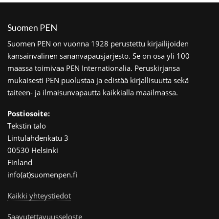
Suomen PEN
Suomen PEN on vuonna 1928 perustettu kirjailijoiden
kansainvälinen sananvapausjärjestö. Se on osa yli 100
maassa toimivaa PEN Internationalia. Peruskirjansa
mukaisesti PEN puolustaa ja edistää kirjallisuutta sekä
taiteen- ja ilmaisunvapautta kaikkialla maailmassa.
Postiosoite:
Tekstin talo
Lintulahdenkatu 3
00530 Helsinki
Finland
info(at)suomenpen.fi
Kaikki yhteystiedot
Saavutettavuusseloste