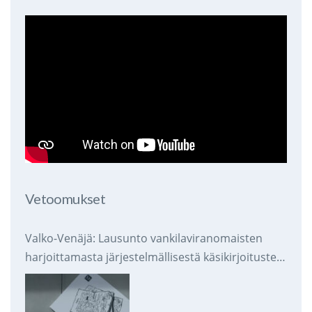
Vetoomukset
Valko-Venäjä: Lausunto vankilaviranomaisten
harjoittamasta järjestelmällisestä käsikirjoitusten
takavarikoinnista ja tuhoamisesta