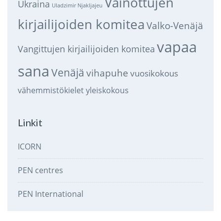
Vainottujen
Ukraina
Uladzimir Njakljajeu
kirjailijoiden komitea
Valko-Venäjä
vapaa
Vangittujen kirjailijoiden komitea
sana
Venäjä
vihapuhe
vuosikokous
vähemmistökielet
yleiskokous
Linkit
ICORN
PEN centres
PEN International