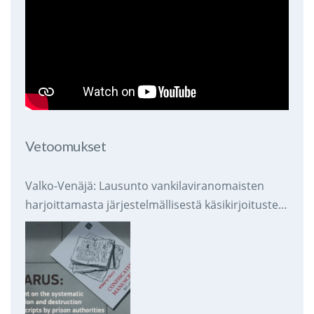
Vetoomukset
Valko-Venäjä: Lausunto vankilaviranomaisten
harjoittamasta järjestelmällisestä käsikirjoitusten
takavarikoinnista ja tuhoamisesta