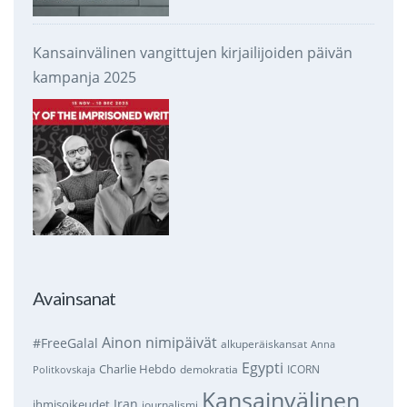
Kansainvälinen vangittujen kirjailijoiden päivän
kampanja 2025
Avainsanat
Ainon nimipäivät
#FreeGalal
alkuperäiskansat
Anna
Egypti
Charlie Hebdo
demokratia
ICORN
Politkovskaja
Kansainvälinen
Iran
ihmisoikeudet
journalismi