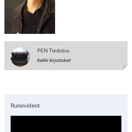
PEN Tiedotus
Kaikki kirjoitukset
Runovideot