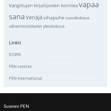
vapaa
Vangittujen kirjailijoiden komitea
sana
Venäjä
vihapuhe
vuosikokous
vähemmistökielet
yleiskokous
Linkit
ICORN
PEN centres
PEN International
Suomen PEN