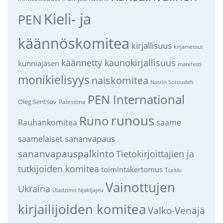
Kieli- ja
PEN
käännöskomitea
kirjallisuus
kirjamessut
käännetty kaunokirjallisuus
kunniajäsen
manifesti
monikielisyys
naiskomitea
Nasrin Sotoudeh
PEN International
Oleg Sentsov
Palestiina
runous
Runo
saame
Rauhankomitea
sananvapaus
saamelaiset
sananvapauspalkinto
Tietokirjoittajien ja
tutkijoiden komitea
toimintakertomus
Turkki
Vainottujen
Ukraina
Uladzimir Njakljajeu
kirjailijoiden komitea
Valko-Venäjä