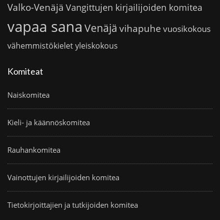
Valko-Venäjä
Vangittujen kirjailijoiden komitea
vapaa sana
Venäjä
vihapuhe
vuosikokous
vähemmistökielet
yleiskokous
Komiteat
Naiskomitea
Kieli- ja käännöskomitea
Rauhankomitea
Vainottujen kirjailijoiden komitea
Tietokirjoittajien ja tutkijoiden komitea