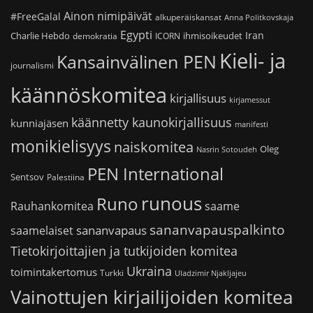
Ainon nimipäivät
#FreeGalal
alkuperäiskansat
Anna Politkovskaja
Egypti
Iran
Charlie Hebdo
ihmisoikeudet
demokratia
ICORN
Kieli- ja
Kansainvälinen PEN
journalismi
käännöskomitea
kirjallisuus
kirjamessut
käännetty kaunokirjallisuus
kunniajäsen
manifesti
monikielisyys
naiskomitea
Oleg
Nasrin Sotoudeh
PEN International
Sentsov
Palestiina
runous
Runo
saame
Rauhankomitea
sananvapauspalkinto
sananvapaus
saamelaiset
Tietokirjoittajien ja tutkijoiden komitea
Ukraina
toimintakertomus
Turkki
Uladzimir Njakljajeu
Vainottujen kirjailijoiden komitea