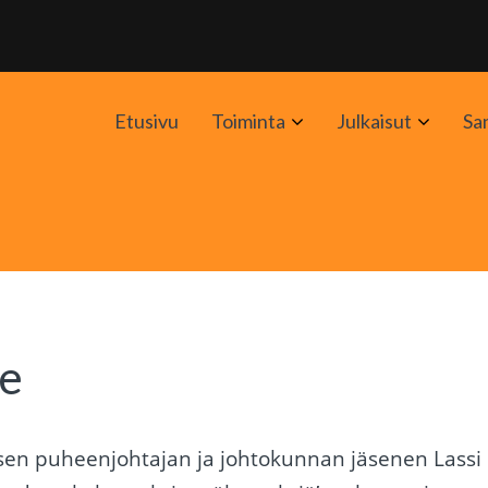
Avaa
Avaa
Etusivu
Toiminta
Julkaisut
Sa
alavalikko
alavali
ee
sen puheenjohtajan ja johtokunnan jäsenen Lassi