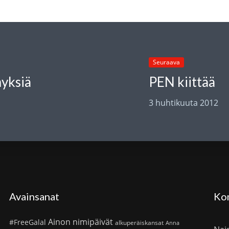
Seuraava
yksiä
PEN kiittää
3 huhtikuuta 2012
Avainsanat
Ko
Ainon nimipäivät
#FreeGalal
alkuperäiskansat
Anna