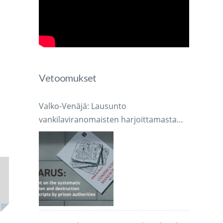
Vetoomukset
Valko-Venäjä: Lausunto
vankilaviranomaisten harjoittamasta
järjestelmällisestä käsikirjoitusten
takavarikoinnista ja tuhoamisesta