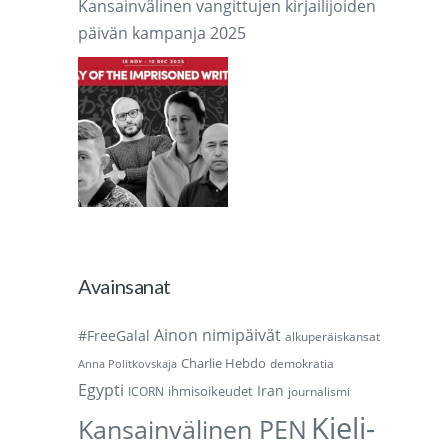
Kansainvälinen vangittujen kirjailijoiden
päivän kampanja 2025
Avainsanat
Ainon nimipäivät
#FreeGalal
alkuperäiskansat
Charlie Hebdo
demokratia
Anna Politkovskaja
Egypti
Iran
ihmisoikeudet
ICORN
journalismi
Kieli-
Kansainvälinen PEN