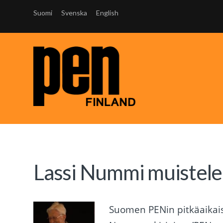
Suomi
Svenska
English
Lassi Nummi muistel
Suomen PENin pitkäaikai