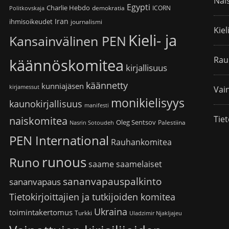
Nai
Egypti
Charlie Hebdo
demokratia
ICORN
Politkovskaja
Iran
ihmisoikeudet
journalismi
Kiel
Kieli- ja
Kansainvälinen PEN
Rau
käännöskomitea
kirjallisuus
käännetty
kunniajäsen
kirjamessut
Vain
monikielisyys
kaunokirjallisuus
manifesti
Tiet
naiskomitea
Oleg Sentsov
Palestiina
Nasrin Sotoudeh
PEN International
Rauhankomitea
runous
Runo
saame
saamelaiset
sananvapauspalkinto
sananvapaus
Tietokirjoittajien ja tutkijoiden komitea
Ukraina
toimintakertomus
Turkki
Uladzimir Njakljajeu