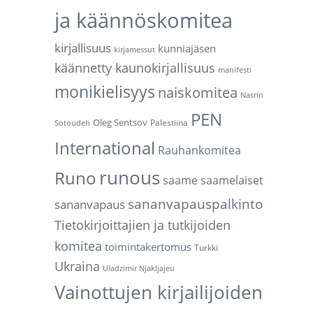
ja käännöskomitea
kirjallisuus
kunniajäsen
kirjamessut
käännetty kaunokirjallisuus
manifesti
monikielisyys
naiskomitea
Nasrin
PEN
Oleg Sentsov
Palestiina
Sotoudeh
International
Rauhankomitea
runous
Runo
saame
saamelaiset
sananvapauspalkinto
sananvapaus
Tietokirjoittajien ja tutkijoiden
komitea
toimintakertomus
Turkki
Ukraina
Uladzimir Njakljajeu
Vainottujen kirjailijoiden