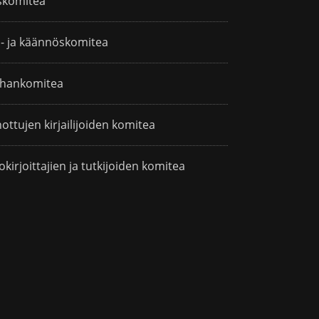
skomitea
i- ja käännöskomitea
hankomitea
ottujen kirjailijoiden komitea
okirjoittajien ja tutkijoiden komitea