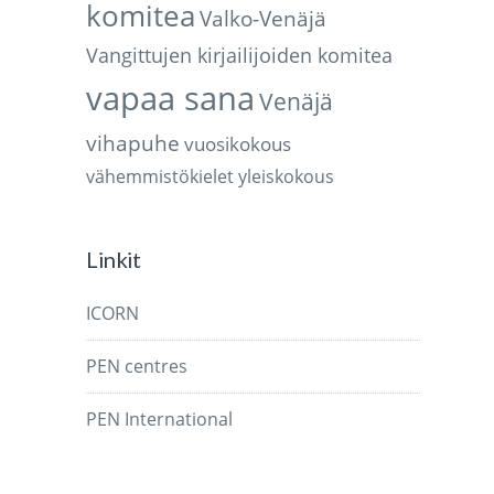
komitea
Valko-Venäjä
Vangittujen kirjailijoiden komitea
vapaa sana
Venäjä
vihapuhe
vuosikokous
vähemmistökielet
yleiskokous
Linkit
ICORN
PEN centres
PEN International