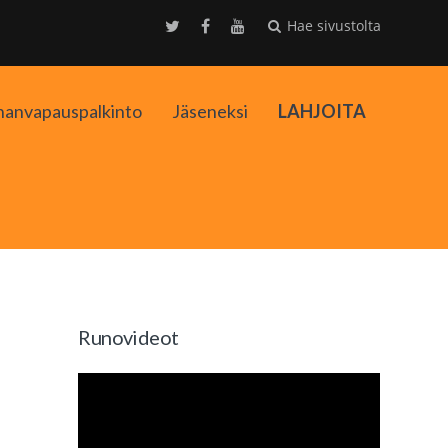
Hae sivustolta
nanvapauspalkinto
Jäseneksi
LAHJOITA
kko
Runovideot