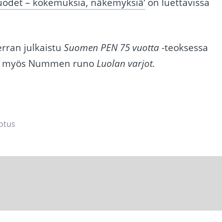
uodet – kokemuksia, näkemyksiä’
on luettavissa
rran julkaistu
Suomen PEN 75 vuotta
-teoksessa
n myös Nummen runo
Luolan varjot.
otus