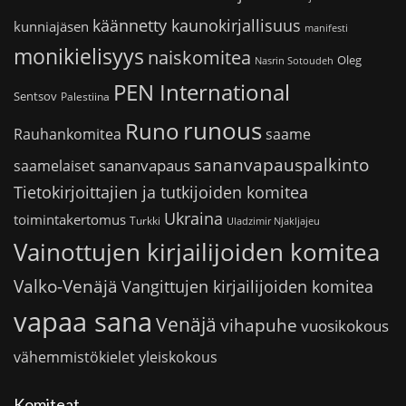
käännetty kaunokirjallisuus
kunniajäsen
manifesti
monikielisyys
naiskomitea
Oleg
Nasrin Sotoudeh
PEN International
Sentsov
Palestiina
runous
Runo
saame
Rauhankomitea
sananvapauspalkinto
sananvapaus
saamelaiset
Tietokirjoittajien ja tutkijoiden komitea
Ukraina
toimintakertomus
Turkki
Uladzimir Njakljajeu
Vainottujen kirjailijoiden komitea
Valko-Venäjä
Vangittujen kirjailijoiden komitea
vapaa sana
Venäjä
vihapuhe
vuosikokous
vähemmistökielet
yleiskokous
Komiteat