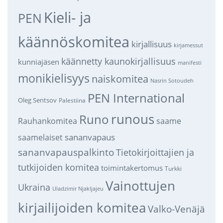
Kieli- ja
PEN
käännöskomitea
kirjallisuus
kirjamessut
käännetty kaunokirjallisuus
kunniajäsen
manifesti
monikielisyys
naiskomitea
Nasrin Sotoudeh
PEN International
Oleg Sentsov
Palestiina
runous
Runo
saame
Rauhankomitea
sananvapaus
saamelaiset
sananvapauspalkinto
Tietokirjoittajien ja
tutkijoiden komitea
toimintakertomus
Turkki
Vainottujen
Ukraina
Uladzimir Njakljajeu
kirjailijoiden komitea
Valko-Venäjä