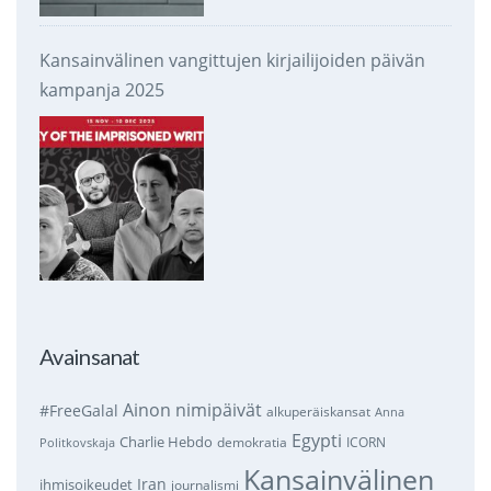
Kansainvälinen vangittujen kirjailijoiden päivän
kampanja 2025
Avainsanat
Ainon nimipäivät
#FreeGalal
alkuperäiskansat
Anna
Egypti
Charlie Hebdo
demokratia
ICORN
Politkovskaja
Kansainvälinen
Iran
ihmisoikeudet
journalismi