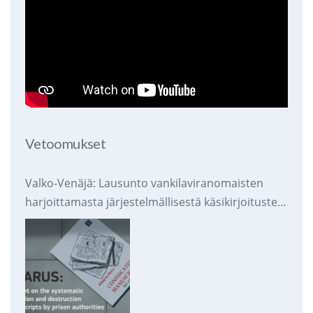
Vetoomukset
Valko-Venäjä: Lausunto vankilaviranomaisten
harjoittamasta järjestelmällisestä käsikirjoitusten
takavarikoinnista ja tuhoamisesta