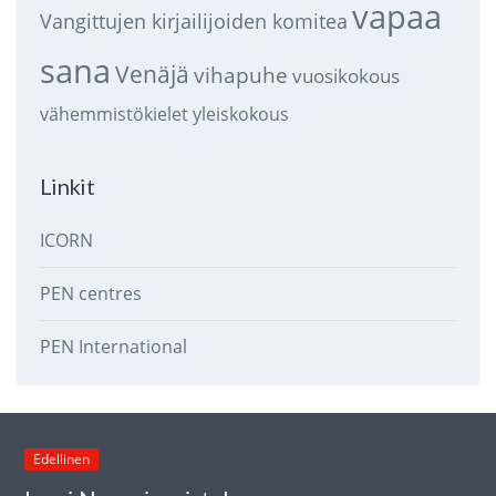
vapaa
Vangittujen kirjailijoiden komitea
sana
Venäjä
vihapuhe
vuosikokous
vähemmistökielet
yleiskokous
Linkit
ICORN
PEN centres
PEN International
Edellinen