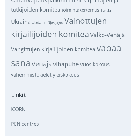
sananvapauspalkinto
Tietokirjoittajien ja
tutkijoiden komitea
toimintakertomus
Turkki
Vainottujen
Ukraina
Uladzimir Njakljajeu
kirjailijoiden komitea
Valko-Venäjä
vapaa
Vangittujen kirjailijoiden komitea
sana
Venäjä
vihapuhe
vuosikokous
vähemmistökielet
yleiskokous
Linkit
ICORN
PEN centres