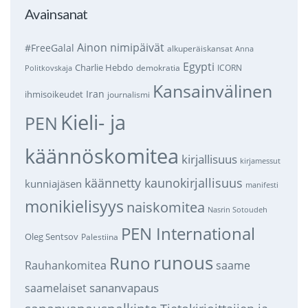
Avainsanat
Ainon nimipäivät
#FreeGalal
alkuperäiskansat
Anna
Egypti
Charlie Hebdo
demokratia
ICORN
Politkovskaja
Kansainvälinen
Iran
ihmisoikeudet
journalismi
Kieli- ja
PEN
käännöskomitea
kirjallisuus
kirjamessut
käännetty kaunokirjallisuus
kunniajäsen
manifesti
monikielisyys
naiskomitea
Nasrin Sotoudeh
PEN International
Oleg Sentsov
Palestiina
runous
Runo
saame
Rauhankomitea
sananvapaus
saamelaiset