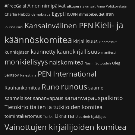
Ainon nimipäivät
#FreeGalal
alkuperäiskansat
Anna Politkovskaja
Egypti
Iran
Charlie Hebdo
ihmisoikeudet
demokratia
ICORN
Kieli- ja
Kansainvälinen PEN
journalismi
käännöskomitea
kirjallisuus
kirjamessut
käännetty kaunokirjallisuus
kunniajäsen
manifesti
monikielisyys
naiskomitea
Oleg
Nasrin Sotoudeh
PEN International
Sentsov
Palestiina
runous
Runo
saame
Rauhankomitea
sananvapauspalkinto
sananvapaus
saamelaiset
Tietokirjoittajien ja tutkijoiden komitea
Ukraina
toimintakertomus
Turkki
Uladzimir Njakljajeu
Vainottujen kirjailijoiden komitea