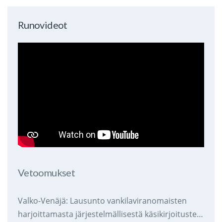
Runovideot
Vetoomukset
Valko-Venäjä: Lausunto vankilaviranomaisten
harjoittamasta järjestelmällisestä käsikirjoitusten