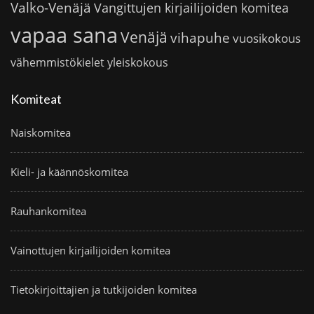
Valko-Venäjä
Vangittujen kirjailijoiden komitea
vapaa sana
Venäjä
vihapuhe
vuosikokous
vähemmistökielet
yleiskokous
Komiteat
Naiskomitea
Kieli- ja käännöskomitea
Rauhankomitea
Vainottujen kirjailijoiden komitea
Tietokirjoittajien ja tutkijoiden komitea