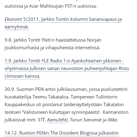
uutisissa ja Azar Mahloujian FST:n uutisissa.
Ekonomi
5/2011. Jarkko Tontin kolumni Sananvapaus ja
ääriryhmät.
9.8. Jarkko Tontti YleX:n haastattelussa Norjan
joukkomurhasta ja vihapuheesta internetissä.
1.9. Jarkko Tontti YLE Radio 1:n Ajankohtainen ykkönen -
ohjelmassa Julkisen sanan neuvoston puheenjohtajan Risto
Uimosen kanssa.
30.9. Suomen PEN antoi julkilausuman, jossa puolustettiin
kuvataiteilija Teemu Takataloa. Tampereen Tullintorin
Kauppakeskus oli poistanut taidenäyttelystään Takatalon
teoksen ’Valistuneen kuluttajan synninpäästö’. Kannanoton
julkaisivat mm.
STT
,
Aamulehti
,
Turun Sanomat
ja
Ilkka
.
14.12. Ruotsin PENin The Dissident Blogissa julkaistiin