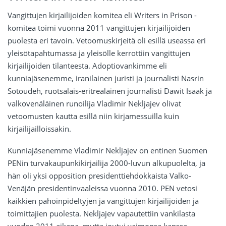
Vangittujen kirjailijoiden komitea eli Writers in Prison -
komitea toimi vuonna 2011 vangittujen kirjailijoiden
puolesta eri tavoin. Vetoomuskirjeitä oli esillä useassa eri
yleisötapahtumassa ja yleisölle kerrottiin vangittujen
kirjailijoiden tilanteesta. Adoptiovankimme eli
kunniajäsenemme, iranilainen juristi ja journalisti Nasrin
Sotoudeh, ruotsalais-eritrealainen journalisti Dawit Isaak ja
valkovenäläinen runoilija Vladimir Nekljajev olivat
vetoomusten kautta esillä niin kirjamessuilla kuin
kirjailijailloissakin.
Kunniajäsenemme Vladimir Nekljajev on entinen Suomen
PENin turvakaupunkikirjailija 2000-luvun alkupuolelta, ja
hän oli yksi opposition presidenttiehdokkaista Valko-
Venäjän presidentinvaaleissa vuonna 2010. PEN vetosi
kaikkien pahoinpideltyjen ja vangittujen kirjailijoiden ja
toimittajien puolesta. Nekljajev vapautettiin vankilasta