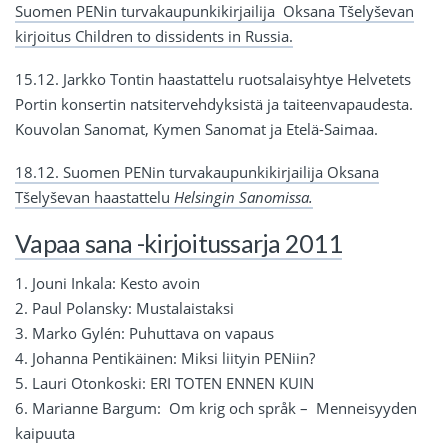
Suomen PENin turvakaupunkikirjailija Oksana Tšelyševan
kirjoitus Children to dissidents in Russia.
15.12. Jarkko Tontin haastattelu ruotsalaisyhtye Helvetets
Portin konsertin natsitervehdyksistä ja taiteenvapaudesta.
Kouvolan Sanomat, Kymen Sanomat ja Etelä-Saimaa.
18.12. Suomen PENin turvakaupunkikirjailija Oksana
Tšelyševan haastattelu
Helsingin Sanomissa.
Vapaa sana -kirjoitussarja 2011
1. Jouni Inkala: Kesto avoin
2. Paul Polansky: Mustalaistaksi
3. Marko Gylén: Puhuttava on vapaus
4. Johanna Pentikäinen: Miksi liityin PENiin?
5. Lauri Otonkoski: ERI TOTEN ENNEN KUIN
6. Marianne Bargum: Om krig och språk – Menneisyyden
kaipuuta