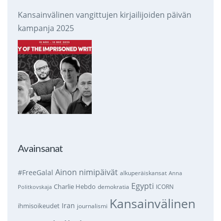
Kansainvälinen vangittujen kirjailijoiden päivän
kampanja 2025
Avainsanat
Ainon nimipäivät
#FreeGalal
alkuperäiskansat
Anna
Egypti
Charlie Hebdo
demokratia
ICORN
Politkovskaja
Kansainvälinen
Iran
ihmisoikeudet
journalismi