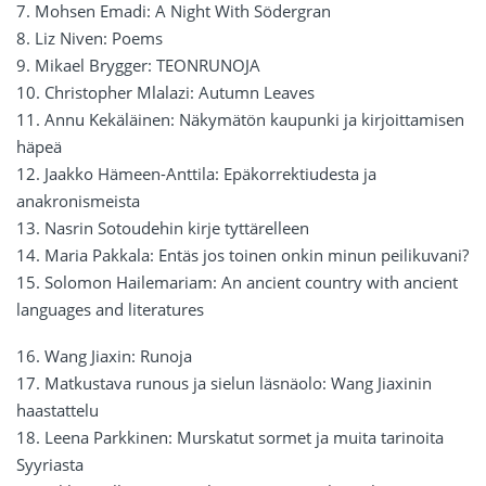
7. Mohsen Emadi: A Night With Södergran
8. Liz Niven: Poems
9. Mikael Brygger: TEONRUNOJA
10. Christopher Mlalazi: Autumn Leaves
11. Annu Kekäläinen: Näkymätön kaupunki ja kirjoittamisen
häpeä
12. Jaakko Hämeen-Anttila: Epäkorrektiudesta ja
anakronismeista
13. Nasrin Sotoudehin kirje tyttärelleen
14. Maria Pakkala: Entäs jos toinen onkin minun peilikuvani?
15. Solomon Hailemariam: An ancient country with ancient
languages and literatures
16. Wang Jiaxin: Runoja
17. Matkustava runous ja sielun läsnäolo: Wang Jiaxinin
haastattelu
18. Leena Parkkinen: Murskatut sormet ja muita tarinoita
Syyriasta