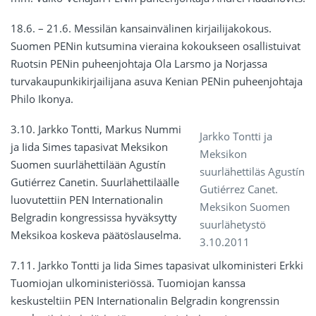
18.6. – 21.6. Messilän kansainvälinen kirjailijakokous.
Suomen PENin kutsumina vieraina kokoukseen osallistuivat
Ruotsin PENin puheenjohtaja Ola Larsmo ja Norjassa
turvakaupunkikirjailijana asuva Kenian PENin puheenjohtaja
Philo Ikonya.
3.10. Jarkko Tontti, Markus Nummi
Jarkko Tontti ja
ja Iida Simes tapasivat Meksikon
Meksikon
Suomen suurlähettilään Agustín
suurlähettiläs Agustín
Gutiérrez Canetin. Suurlähettiläälle
Gutiérrez Canet.
luovutettiin PEN Internationalin
Meksikon Suomen
Belgradin kongressissa hyväksytty
suurlähetystö
Meksikoa koskeva päätöslauselma.
3.10.2011
7.11. Jarkko Tontti ja Iida Simes tapasivat ulkoministeri Erkki
Tuomiojan ulkoministeriössä. Tuomiojan kanssa
keskusteltiin PEN Internationalin Belgradin kongrenssin