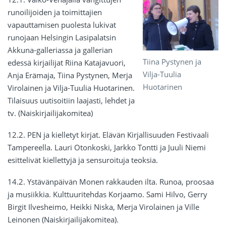
runoilijoiden ja toimittajien
vapauttamisen puolesta lukivat
runojaan Helsingin Lasipalatsin
Akkuna-galleriassa ja gallerian
Tiina Pystynen ja
edessä kirjailijat Riina Katajavuori,
Vilja-Tuulia
Anja Erämaja, Tiina Pystynen, Merja
Huotarinen
Virolainen ja Vilja-Tuulia Huotarinen.
Tilaisuus uutisoitiin laajasti, lehdet ja
tv. (Naiskirjailijakomitea)
12.2. PEN ja kielletyt kirjat. Elävän Kirjallisuuden Festivaali
Tampereella. Lauri Otonkoski, Jarkko Tontti ja Juuli Niemi
esittelivät kiellettyjä ja sensuroituja teoksia.
14.2. Ystävänpäivän Monen rakkauden ilta. Runoa, proosaa
ja musiikkia. Kulttuuritehdas Korjaamo. Sami Hilvo, Gerry
Birgit Ilvesheimo, Heikki Niska, Merja Virolainen ja Ville
Leinonen (Naiskirjailijakomitea).