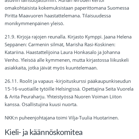
omakohtaisista kokemuksistaan paperittomana Suomessa
Piritta Maavuoren haastattelemana. Tilaisuudessa
monikymmenpäinen yleisö.
21.9. Kirjoja rajojen reunalla. Kirjasto Kymppi. Jaana Helena
Seppänen: Carmenin silmät, Marisha Rasi-Koskinen:
Katariina. Haastattelijoina Laura Honkasalo ja Johanna
Venho. Yleisöä alle kymmenen, mutta kirjastossa liikuskeli
asiakkaita, jotka jäivät myös kuuntelemaan.
26.11. Roolit ja vapaus -kirjoituskurssi pääkaupunkiseudun
15-16-vuotiaille tytöille Helsingissä. Opettajina Seita Vuorela
& Arita Peuraharju. Yhteistyössä Nuoren Voiman Liiton
kanssa. Osallistujina kuusi nuorta.
NKK:n puheenjohtajana toimi Vilja-Tuulia Huotarinen.
Kieli- ja käännöskomitea