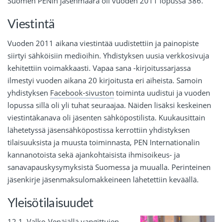
Suomen PENin jäsenmäärä oli vuoden 2011 lopussa 386.
Viestintä
Vuoden 2011 aikana viestintää uudistettiin ja painopiste
siirtyi sähköisiin medioihin. Yhdistyksen uusia verkkosivuja
kehitettiin voimakkaasti. Vapaa sana -kirjoitussarjassa
ilmestyi vuoden aikana 20 kirjoitusta eri aiheista. Samoin
yhdistyksen
Facebook-sivuston
toiminta uudistui ja vuoden
lopussa sillä oli yli tuhat seuraajaa. Näiden lisäksi keskeinen
viestintäkanava oli jäsenten sähköpostilista. Kuukausittain
lähetetyssä jäsensähköpostissa kerrottiin yhdistyksen
tilaisuuksista ja muusta toiminnasta, PEN Internationalin
kannanotoista sekä ajankohtaisista ihmisoikeus- ja
sanavapauskysymyksistä Suomessa ja muualla. Perinteinen
jäsenkirje jäsenmaksulomakkeineen lähetettiin keväällä.
Yleisötilaisuudet
12.1. Valko-Venäjällä vangittujen