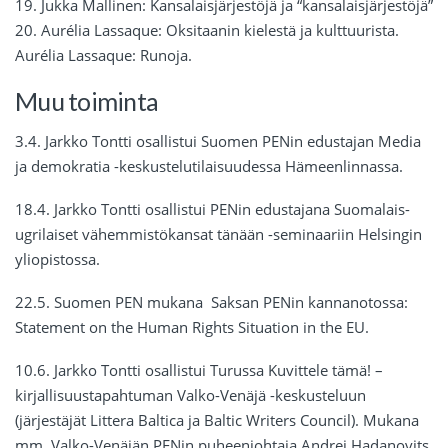
19. Jukka Mallinen: Kansalaisjärjestöjä ja “kansalaisjärjestöjä”
20. Aurélia Lassaque: Oksitaanin kielestä ja kulttuurista.
Aurélia Lassaque: Runoja.
Muu toiminta
3.4. Jarkko Tontti osallistui Suomen PENin edustajan Media
ja demokratia -keskustelutilaisuudessa Hämeenlinnassa.
18.4. Jarkko Tontti osallistui PENin edustajana Suomalais-
ugrilaiset vähemmistökansat tänään -seminaariin Helsingin
yliopistossa.
22.5. Suomen PEN mukana Saksan PENin kannanotossa:
Statement on the Human Rights Situation in the EU.
10.6. Jarkko Tontti osallistui Turussa Kuvittele tämä! –
kirjallisuustapahtuman Valko-Venäjä -keskusteluun
(järjestäjät Littera Baltica ja Baltic Writers Council). Mukana
mm. Valko-Venäjän PENin puheenjohtaja Andrei Hadanovits.