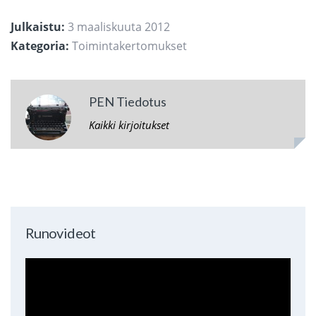
Julkaistu:
3 maaliskuuta 2012
Kategoria:
Toimintakertomukset
PEN Tiedotus
Kaikki kirjoitukset
Runovideot