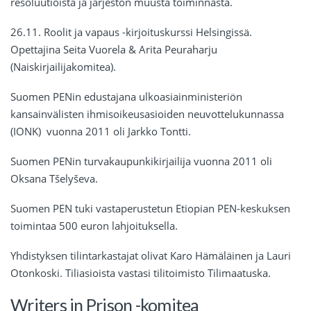
resoluutioista ja järjestön muusta toiminnasta.
26.11. Roolit ja vapaus -kirjoituskurssi Helsingissä.
Opettajina Seita Vuorela & Arita Peuraharju
(Naiskirjailijakomitea).
Suomen PENin edustajana ulkoasiainministeriön
kansainvälisten ihmisoikeusasioiden neuvottelukunnassa
(IONK) vuonna 2011 oli Jarkko Tontti.
Suomen PENin turvakaupunkikirjailija vuonna 2011 oli
Oksana Tšelyševa.
Suomen PEN tuki vastaperustetun Etiopian PEN-keskuksen
toimintaa 500 euron lahjoituksella.
Yhdistyksen tilintarkastajat olivat Karo Hämäläinen ja Lauri
Otonkoski. Tiliasioista vastasi tilitoimisto Tilimaatuska.
Writers in Prison -komitea