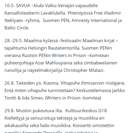
10.5. SAVUA –klubi Valko-Venäjän vapaudelle
Kansallisteatterin Lavaklubilla. Yhteistyössä Free Vladimir
Neklyaev -ryhmä, Suomen PEN, Amnesty International ja
Baltic Circle.
28.-29.5. Maailma kylässä -festivaalin Maailman kirjat –
tapahtuma Helsingin Rautatientorilla. Suomen PENin
vieraina Ruotsin PENin Writers in Prison –komitean
puheenjohtaja Azar Mahloujiania sekä zimbabwelainen
runoilija ja näytelmäkirjailija Christopher Mlalazi.
26.8. Taiteiden yö. Kiasma. Vihapuhe ihmisarvon riistäjänä.
Entä miten vihapuhe tunnistetaan? Keskustelemassa Jarkko
Tontti & Iida Simes. (Writers in Prison -komitea)
29.8. Mustiin pukeutuva ilta. Kulttuurikeskus G18.
Kiellettyjä ja sensuroituja tekstejä ja musiikkia eri
aikakausilta sekä fado-musiikkia. Konsertti omistettiin
runoilija Fernando Pessoalle, jonka tekstejä ja