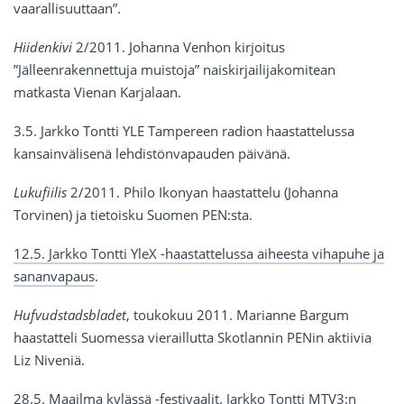
vaarallisuuttaan”.
Hiidenkivi
2/2011. Johanna Venhon kirjoitus
”Jälleenrakennettuja muistoja” naiskirjailijakomitean
matkasta Vienan Karjalaan.
3.5. Jarkko Tontti YLE Tampereen radion haastattelussa
kansainvälisenä lehdistönvapauden päivänä.
Lukufiilis
2/2011. Philo Ikonyan haastattelu (Johanna
Torvinen) ja tietoisku Suomen PEN:sta.
12.5. Jarkko Tontti YleX -haastattelussa aiheesta vihapuhe ja
sananvapaus
.
Hufvudstadsbladet
, toukokuu 2011. Marianne Bargum
haastatteli Suomessa vieraillutta Skotlannin PENin aktiivia
Liz Niveniä.
28.5. Maailma kylässä -festivaalit. Jarkko Tontti MTV3:n