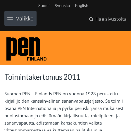
Suomi
Svenska
English
Valikko
Hae sivustolta
Toimintakertomus 2011
Suomen PEN – Finlands PEN on vuonna 1928 perustettu
kirjailijoiden kansainvälinen sananvapausjärjestö. Se toimii
osana PEN Internationalia ja pyrkii peruskirjansa mukaisesti
puolustamaan ja edistämään kirjallisuutta, mielipiteen- ja
sananvapautta, edistämään kansakuntien välistä
yhteisymmärrystä ja vaikuttamaan hallituksiin ja