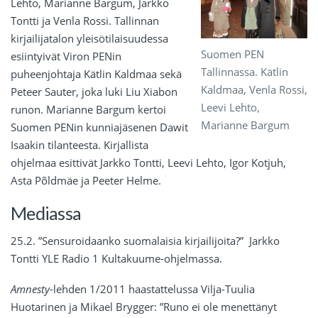
Lehto, Marianne Bargum, Jarkko
Tontti ja Venla Rossi. Tallinnan
kirjailijatalon yleisötilaisuudessa
Suomen PEN
esiintyivät Viron PENin
Tallinnassa. Kätlin
puheenjohtaja Kätlin Kaldmaa sekä
Kaldmaa, Venla Rossi,
Peteer Sauter, joka luki Liu Xiabon
Leevi Lehto,
runon. Marianne Bargum kertoi
Marianne Bargum
Suomen PENin kunniajäsenen Dawit
Isaakin tilanteesta. Kirjallista
ohjelmaa esittivät Jarkko Tontti, Leevi Lehto, Igor Kotjuh,
Asta Põldmäe ja Peeter Helme.
Mediassa
25.2. ”Sensuroidaanko suomalaisia kirjailijoita?” Jarkko
Tontti YLE Radio 1 Kultakuume-ohjelmassa.
Amnesty
-lehden 1/2011 haastattelussa Vilja-Tuulia
Huotarinen ja Mikael Brygger: ”Runo ei ole menettänyt