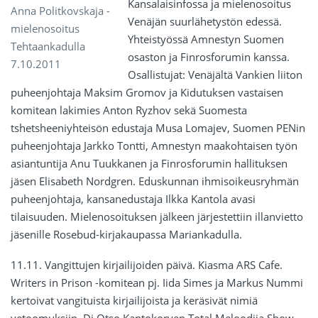
Kansalaisinfossa ja mielenosoitus
Anna Politkovskaja -
Venäjän suurlähetystön edessä.
mielenosoitus
Yhteistyössä Amnestyn Suomen
Tehtaankadulla
osaston ja Finrosforumin kanssa.
7.10.2011
Osallistujat: Venäjältä Vankien liiton
puheenjohtaja Maksim Gromov ja Kidutuksen vastaisen
komitean lakimies Anton Ryzhov sekä Suomesta
tshetsheeniyhteisön edustaja Musa Lomajev, Suomen PENin
puheenjohtaja Jarkko Tontti, Amnestyn maakohtaisen työn
asiantuntija Anu Tuukkanen ja Finrosforumin hallituksen
jäsen Elisabeth Nordgren. Eduskunnan ihmisoikeusryhmän
puheenjohtaja, kansanedustaja Ilkka Kantola avasi
tilaisuuden. Mielenosoituksen jälkeen järjestettiin illanvietto
jäsenille Rosebud-kirjakaupassa Mariankadulla.
11.11. Vangittujen kirjailijoiden päivä. Kiasma ARS Cafe.
Writers in Prison -komitean pj. Iida Simes ja Markus Nummi
kertoivat vangituista kirjailijoista ja keräsivät nimiä