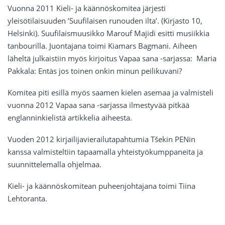
Vuonna 2011 Kieli- ja käännöskomitea järjesti
yleisötilaisuuden ’Suufilaisen runouden ilta’. (Kirjasto 10,
Helsinki). Suufilaismuusikko Marouf Majidi esitti musiikkia
tanbourilla. Juontajana toimi Kiamars Bagmani. Aiheen
läheltä julkaistiin myös kirjoitus Vapaa sana -sarjassa: Maria
Pakkala: Entäs jos toinen onkin minun peilikuvani?
Komitea piti esillä myös saamen kielen asemaa ja valmisteli
vuonna 2012 Vapaa sana -sarjassa ilmestyvää pitkää
englanninkielistä artikkelia aiheesta.
Vuoden 2012 kirjailijavierailutapahtumia Tšekin PENin
kanssa valmisteltiin tapaamalla yhteistyökumppaneita ja
suunnittelemalla ohjelmaa.
Kieli- ja käännöskomitean puheenjohtajana toimi Tiina
Lehtoranta.