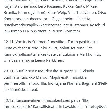
vetoomuksiin. Dj Otso Kantokorven Total Meloodija Show.
Kirjallista ohjelmaa: Eero Pasanen, Kukka Ranta, Mikael
Brunila, Kimmo Jylhämö, Klaus Welp, Ville Tietäväinen. Otso
Kantokorven puheenvuoro: Guggenheim – taidetta
risteilymatkustajille? (Yhteistyössä Into Kustannus, Rosebud
ja Suomen PENin Writers in Prison -komitea).
12.11. Varsinais-Suomen Runoviikot. Turun pääkirjasto.
Keitä ovat sensuroidut kirjailijat, poliittiset runoilijat?
Kaunokirjallisuutta ja keskustelua. Lukijoina Markku Into,
Ulla Vaarnamo, ja Leena Parkkinen.
23.11. Suufilaisen runouden ilta. Kirjasto 10, Helsinki.
Suufilaismuusikko Marouf Majidi esitti musiikkia
perinnesoitin tanbourilla. Juontajana Kiamars Bagmani (Kieli-
ja käännöskomitea).
10.12. Kansainvälinen ihmisoikeuksien päivä. ’Ilta
ihmisoikeuksille’ Kansallisteatterin Lavaklubilla. Yhteistyössä