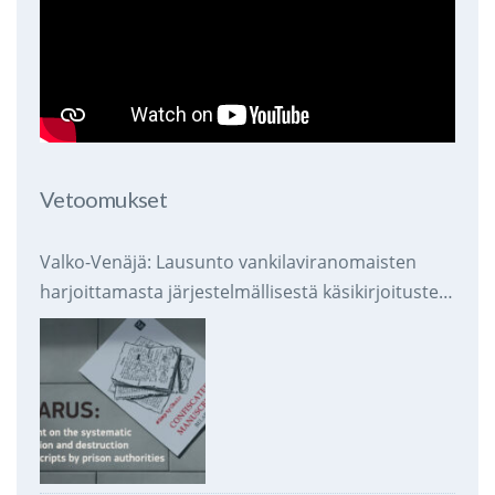
Vetoomukset
Valko-Venäjä: Lausunto vankilaviranomaisten
harjoittamasta järjestelmällisestä käsikirjoitusten
takavarikoinnista ja tuhoamisesta