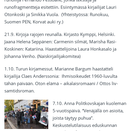
runofragmentteja esitettiin. Esiintymässä kirjailijat Lauri
Otonkoski ja Sinikka Vuola. (Yhteistyössä: Runokuu,
Suomen PEN, Korvat auki ry.)
21.9. Kirjoja rajojen reunalla. Kirjasto Kymppi, Helsinki.
Jaana Helena Seppänen: Carmenin silmät, Marisha Rasi-
Koskinen: Katariina. Haastattelijoina Laura Honkasalo ja
Johanna Venho. (Naiskirjailijakomitea)
1.10. Turun kirjamessut. Marianne Bargum haastatteli
kirjailija Claes Anderssonia: Ihmisoikeudet 1960-luvulta
tähän päivään. Oton elämä – aikalaisromaani / Ottos liv-
samtidsroman.
7.10. Anna Politkovskajan kuoleman
5-vuotispäivä. “Venäjällä on asioita,
joista täytyy puhua”.
Keskustelutilaisuus eduskunnan