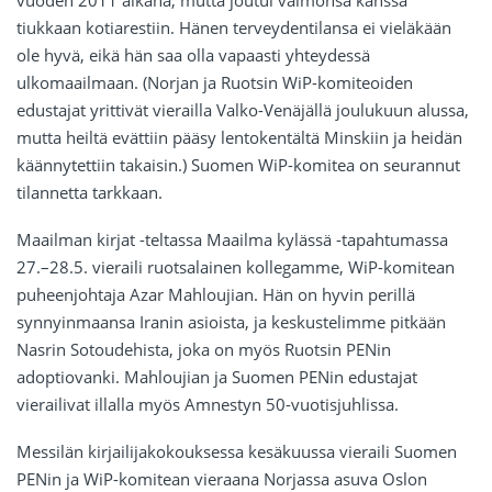
vuoden 2011 aikana, mutta joutui vaimonsa kanssa
tiukkaan kotiarestiin. Hänen terveydentilansa ei vieläkään
ole hyvä, eikä hän saa olla vapaasti yhteydessä
ulkomaailmaan. (Norjan ja Ruotsin WiP-komiteoiden
edustajat yrittivät vierailla Valko-Venäjällä joulukuun alussa,
mutta heiltä evättiin pääsy lentokentältä Minskiin ja heidän
käännytettiin takaisin.) Suomen WiP-komitea on seurannut
tilannetta tarkkaan.
Maailman kirjat -teltassa Maailma kylässä -tapahtumassa
27.–28.5. vieraili ruotsalainen kollegamme, WiP-komitean
puheenjohtaja Azar Mahloujian. Hän on hyvin perillä
synnyinmaansa Iranin asioista, ja keskustelimme pitkään
Nasrin Sotoudehista, joka on myös Ruotsin PENin
adoptiovanki. Mahloujian ja Suomen PENin edustajat
vierailivat illalla myös Amnestyn 50-vuotisjuhlissa.
Messilän kirjailijakokouksessa kesäkuussa vieraili Suomen
PENin ja WiP-komitean vieraana Norjassa asuva Oslon