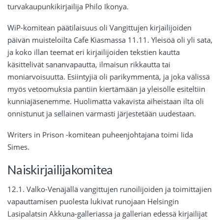
turvakaupunkikirjailija Philo Ikonya.
WiP-komitean päätilaisuus oli Vangittujen kirjailijoiden
päivän muisteloilta Cafe Kiasmassa 11.11. Yleisöä oli yli sata,
ja koko illan teemat eri kirjailijoiden tekstien kautta
käsittelivät sananvapautta, ilmaisun rikkautta tai
moniarvoisuutta. Esiintyjiä oli parikymmentä, ja joka välissä
myös vetoomuksia pantiin kiertämään ja yleisölle esiteltiin
kunniajäsenemme. Huolimatta vakavista aiheistaan ilta oli
onnistunut ja sellainen varmasti järjestetään uudestaan.
Writers in Prison -komitean puheenjohtajana toimi Iida
Simes.
Naiskirjailijakomitea
12.1. Valko-Venäjällä vangittujen runoilijoiden ja toimittajien
vapauttamisen puolesta lukivat runojaan Helsingin
Lasipalatsin Akkuna-galleriassa ja gallerian edessä kirjailijat