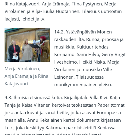
Riina Katajavuori, Anja Erämaja, Tiina Pystynen, Merja
Virolainen ja Vilja-Tuulia Huotarinen. Tilaisuus uutisoitiin
laajasti, lehdet ja tv.
14.2. Ystävänpäivän Monen
rakkauden ilta. Runoa, proosaa ja
musiikkia. Kulttuuritehdas
Korjaamo. Sami Hilvo, Gerry Birgit
Ilvesheimo, Heikki Niska, Merja
Merja Virolainen,
Virolainen ja muusikko Ville
Anja Erämaja ja Riina
Leinonen. Tilaisuudessa
Katajavuori
monikymmenpäinen yleisö.
9.3. Ihmisiä etsimässä kotia. Kirjailijatalo Villa Kivi. Katja
Tähjä ja Kaisa Viitanen kertoivat teoksestaan Paperittomat,
joka antaa kuvat ja sanat heille, jotka asuvat Euroopassa
maan alla. Annu Kekäläinen kertoi dokumenttikirjastaan
Leiri, joka keskittyy Kakuman pakolaisleirillä Keniassa
asuviin lainsuojattomiin. Adnan Mroueh kertoi