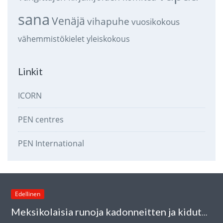
sana
Venäjä
vihapuhe
vuosikokous
vähemmistökielet
yleiskokous
Linkit
ICORN
PEN centres
PEN International
Edellinen
Meksikolaisia runoja kadonneitten ja kidutettujen kirjailijoitten muistoksi