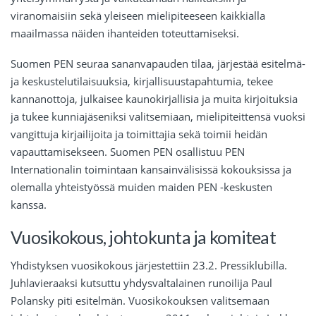
viranomaisiin sekä yleiseen mielipiteeseen kaikkialla
maailmassa näiden ihanteiden toteuttamiseksi.
Suomen PEN seuraa sananvapauden tilaa, järjestää esitelmä-
ja keskustelutilaisuuksia, kirjallisuustapahtumia, tekee
kannanottoja, julkaisee kaunokirjallisia ja muita kirjoituksia
ja tukee kunniajäseniksi valitsemiaan, mielipiteittensä vuoksi
vangittuja kirjailijoita ja toimittajia sekä toimii heidän
vapauttamisekseen. Suomen PEN osallistuu PEN
Internationalin toimintaan kansainvälisissä kokouksissa ja
olemalla yhteistyössä muiden maiden PEN -keskusten
kanssa.
Vuosikokous, johtokunta ja komiteat
Yhdistyksen vuosikokous järjestettiin 23.2. Pressiklubilla.
Juhlavieraaksi kutsuttu yhdysvaltalainen runoilija Paul
Polansky piti esitelmän. Vuosikokouksen valitsemaan