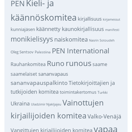
Kieli- ja
PEN
käännöskomitea
kirjallisuus
kirjamessut
käännetty kaunokirjallisuus
kunniajäsen
manifesti
monikielisyys
naiskomitea
Nasrin Sotoudeh
PEN International
Oleg Sentsov
Palestiina
runous
Runo
saame
Rauhankomitea
sananvapaus
saamelaiset
sananvapauspalkinto
Tietokirjoittajien ja
tutkijoiden komitea
toimintakertomus
Turkki
Vainottujen
Ukraina
Uladzimir Njakljajeu
kirjailijoiden komitea
Valko-Venäjä
vapaa
Vangittujen kirjailijoiden komitea