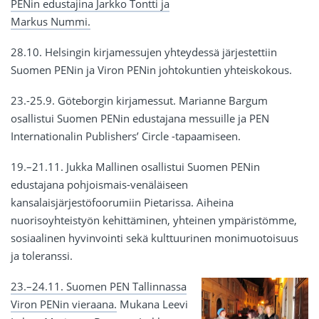
PENin edustajina Jarkko Tontti ja
Markus Nummi.
28.10. Helsingin kirjamessujen yhteydessä järjestettiin
Suomen PENin ja Viron PENin johtokuntien yhteiskokous.
23.-25.9. Göteborgin kirjamessut. Marianne Bargum
osallistui Suomen PENin edustajana messuille ja PEN
Internationalin Publishers’ Circle -tapaamiseen.
19.–21.11. Jukka Mallinen osallistui Suomen PENin
edustajana pohjoismais-venäläiseen
kansalaisjärjestöfoorumiin Pietarissa. Aiheina
nuorisoyhteistyön kehittäminen, yhteinen ympäristömme,
sosiaalinen hyvinvointi sekä kulttuurinen monimuotoisuus
ja toleranssi.
23.–24.11. Suomen PEN Tallinnassa
Viron PENin vieraana.
Mukana Leevi