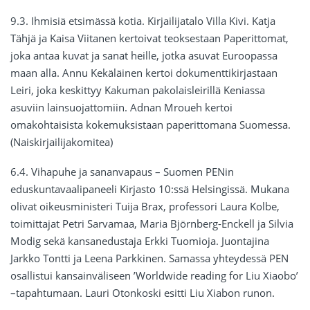
9.3. Ihmisiä etsimässä kotia. Kirjailijatalo Villa Kivi. Katja
Tähjä ja Kaisa Viitanen kertoivat teoksestaan Paperittomat,
joka antaa kuvat ja sanat heille, jotka asuvat Euroopassa
maan alla. Annu Kekäläinen kertoi dokumenttikirjastaan
Leiri, joka keskittyy Kakuman pakolaisleirillä Keniassa
asuviin lainsuojattomiin. Adnan Mroueh kertoi
omakohtaisista kokemuksistaan paperittomana Suomessa.
(Naiskirjailijakomitea)
6.4. Vihapuhe ja sananvapaus – Suomen PENin
eduskuntavaalipaneeli Kirjasto 10:ssä Helsingissä. Mukana
olivat oikeusministeri Tuija Brax, professori Laura Kolbe,
toimittajat Petri Sarvamaa, Maria Björnberg-Enckell ja Silvia
Modig sekä kansanedustaja Erkki Tuomioja. Juontajina
Jarkko Tontti ja Leena Parkkinen. Samassa yhteydessä PEN
osallistui kansainväliseen ’Worldwide reading for Liu Xiaobo’
–tapahtumaan. Lauri Otonkoski esitti Liu Xiabon runon.