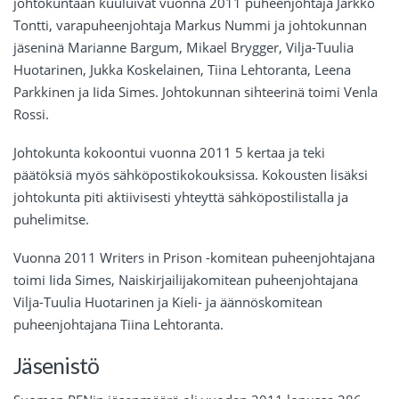
johtokuntaan kuuluivat vuonna 2011 puheenjohtaja Jarkko
Tontti, varapuheenjohtaja Markus Nummi ja johtokunnan
jäseninä Marianne Bargum, Mikael Brygger, Vilja-Tuulia
Huotarinen, Jukka Koskelainen, Tiina Lehtoranta, Leena
Parkkinen ja Iida Simes. Johtokunnan sihteerinä toimi Venla
Rossi.
Johtokunta kokoontui vuonna 2011 5 kertaa ja teki
päätöksiä myös sähköpostikokouksissa. Kokousten lisäksi
johtokunta piti aktiivisesti yhteyttä sähköpostilistalla ja
puhelimitse.
Vuonna 2011 Writers in Prison -komitean puheenjohtajana
toimi Iida Simes, Naiskirjailijakomitean puheenjohtajana
Vilja-Tuulia Huotarinen ja Kieli- ja äännöskomitean
puheenjohtajana Tiina Lehtoranta.
Jäsenistö