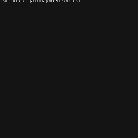
okirjoittajien ja tutkijoiden komitea