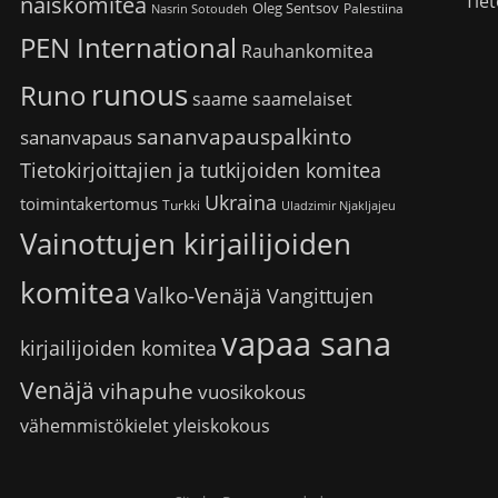
Tiet
naiskomitea
Oleg Sentsov
Palestiina
Nasrin Sotoudeh
PEN International
Rauhankomitea
runous
Runo
saame
saamelaiset
sananvapauspalkinto
sananvapaus
Tietokirjoittajien ja tutkijoiden komitea
Ukraina
toimintakertomus
Turkki
Uladzimir Njakljajeu
Vainottujen kirjailijoiden
komitea
Valko-Venäjä
Vangittujen
vapaa sana
kirjailijoiden komitea
Venäjä
vihapuhe
vuosikokous
vähemmistökielet
yleiskokous