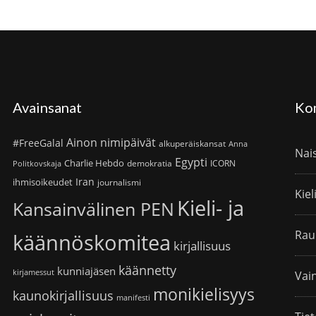
Avainsanat
Ko
Ainon nimipäivät
#FreeGalal
alkuperäiskansat
Anna
Nai
Egypti
Charlie Hebdo
demokratia
ICORN
Politkovskaja
Iran
ihmisoikeudet
journalismi
Kiel
Kieli- ja
Kansainvälinen PEN
Rau
käännöskomitea
kirjallisuus
käännetty
kunniajäsen
kirjamessut
Vain
monikielisyys
kaunokirjallisuus
manifesti