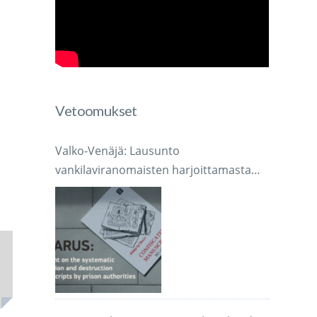
Vetoomukset
Valko-Venäjä: Lausunto
vankilaviranomaisten harjoittamasta
järjestelmällisestä käsikirjoitusten
takavarikoinnista ja tuhoamisesta