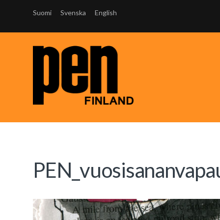
Suomi
Svenska
English
PEN_vuosisananvapau