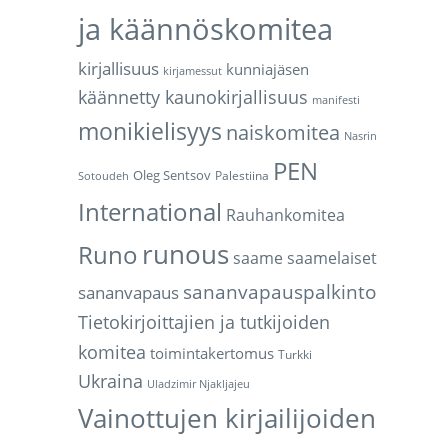
ja käännöskomitea
kirjallisuus
kunniajäsen
kirjamessut
käännetty kaunokirjallisuus
manifesti
monikielisyys
naiskomitea
Nasrin
PEN
Oleg Sentsov
Palestiina
Sotoudeh
International
Rauhankomitea
runous
Runo
saame
saamelaiset
sananvapauspalkinto
sananvapaus
Tietokirjoittajien ja tutkijoiden
komitea
toimintakertomus
Turkki
Ukraina
Uladzimir Njakljajeu
Vainottujen kirjailijoiden