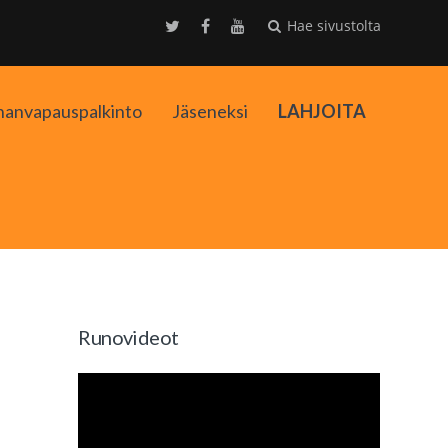
Hae sivustolta
nanvapauspalkinto
Jäseneksi
LAHJOITA
kko
Runovideot