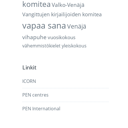
komitea
Valko-Venäjä
Vangittujen kirjailijoiden komitea
vapaa sana
Venäjä
vihapuhe
vuosikokous
vähemmistökielet
yleiskokous
Linkit
ICORN
PEN centres
PEN International