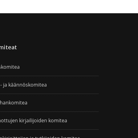
miteat
skomitea
i- ja käännöskomitea
hankomitea
ottujen kirjailijoiden komitea