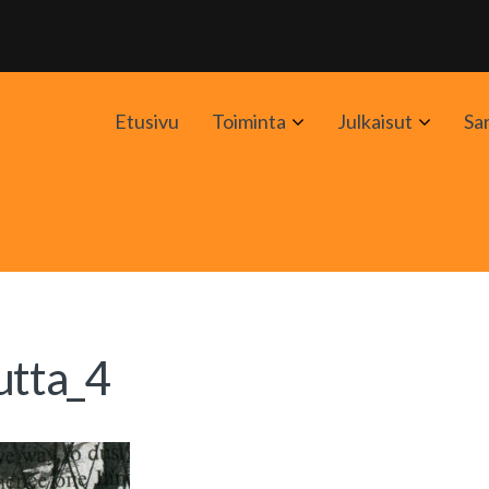
Avaa
Avaa
Etusivu
Toiminta
Julkaisut
Sa
alavalikko
alavali
tta_4