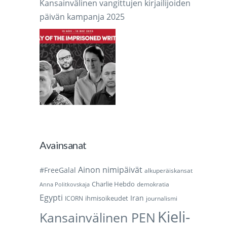
Kansainvälinen vangittujen kirjailijoiden
päivän kampanja 2025
Avainsanat
Ainon nimipäivät
#FreeGalal
alkuperäiskansat
Charlie Hebdo
demokratia
Anna Politkovskaja
Egypti
Iran
ihmisoikeudet
ICORN
journalismi
Kieli-
Kansainvälinen PEN