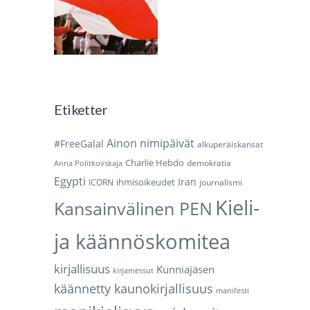
Etiketter
Ainon nimipäivät
#FreeGalal
alkuperäiskansat
Charlie Hebdo
demokratia
Anna Politkovskaja
Egypti
Iran
ihmisoikeudet
ICORN
journalismi
Kieli-
Kansainvälinen PEN
ja käännöskomitea
kirjallisuus
Kunniajäsen
kirjamessut
käännetty kaunokirjallisuus
manifesti