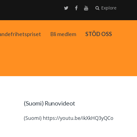
Explore
andefrihetspriset
Bli medlem
STÖD OSS
ko
(Suomi) Runovideot
(Suomi) https://youtu.be/ikXkHQ3yQCo