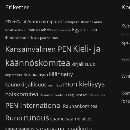
Etiketter
Ko
Ainon nimipäivät
#FreeGalal
alkuperäiskansat
Anna
Kvi
Egypti
Charlie Hebdo
demokratia
ICORN
Politkovskaja
Iran
ihmisoikeudet
journalismi
Spr
Kieli- ja
Kansainvälinen PEN
Fre
käännöskomitea
kirjallisuus
käännetty
Kunniajäsen
kirjamessut
Wri
monikielisyys
kaunokirjallisuus
manifesti
Kom
naiskomitea
Oleg Sentsov
Palestiina
Nasrin Sotoudeh
for
PEN International
Rauhankomitea
runous
Runo
saame
saamelaiset
sananvapauspalkinto
sananvapaus