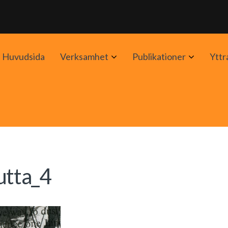
Avaa
Avaa
Huvudsida
Verksamhet
Publikationer
Yttr
alavalikko
alavalik
tta_4