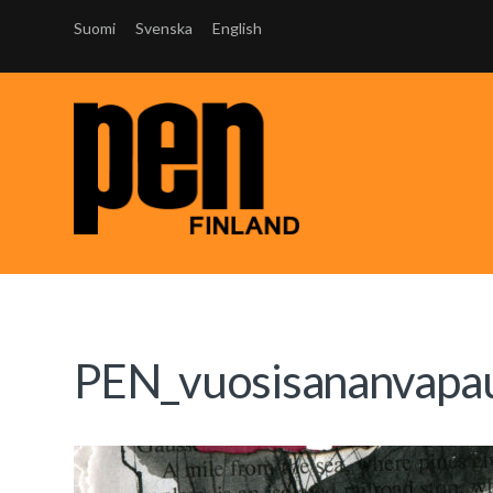
Suomi
Svenska
English
PEN_vuosisananvapau