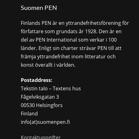
Suomen PEN
Finlands PEN är en yttrandefrihetsförening för
författare som grundats år 1928. Den är en
del av PEN International som verkar i 100
länder. Enligt sin charter strävar PEN till att
främja yttrandefrihet inom litteratur och
konst överallt i världen.
Postaddress:
Tekstin talo – Textens hus
Fågelviksgatan 3
00530 Helsingfors
Finland
info(at)suomenpen.fi
Kontaktuppgifter