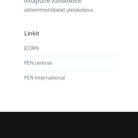
vihapuhe
vuosikokous
vähemmistökielet
yleiskokous
Linkit
ICORN
PEN centres
PEN International