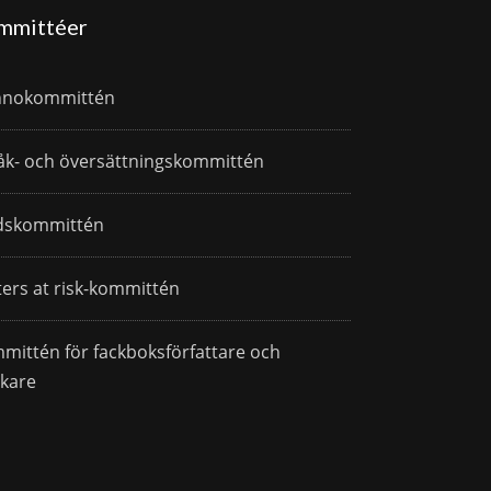
mmittéer
nnokommittén
åk- och översättningskommittén
dskommittén
ters at risk-kommittén
mittén för fackboksförfattare och
skare