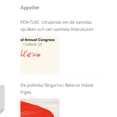
Appeller
PEN-TLRC: Uttalande om de samiska
språken och sen samiska litteraturen
De politiska fångarna i Belarus måste
friges