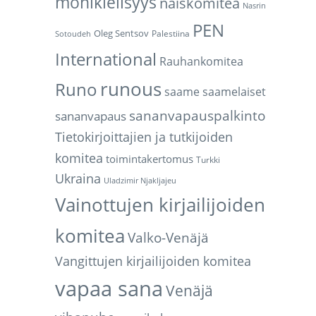
monikielisyys
naiskomitea
Nasrin
PEN
Oleg Sentsov
Palestiina
Sotoudeh
International
Rauhankomitea
runous
Runo
saame
saamelaiset
sananvapauspalkinto
sananvapaus
Tietokirjoittajien ja tutkijoiden
komitea
toimintakertomus
Turkki
Ukraina
Uladzimir Njakljajeu
Vainottujen kirjailijoiden
komitea
Valko-Venäjä
Vangittujen kirjailijoiden komitea
vapaa sana
Venäjä