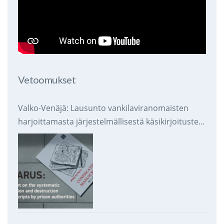
Vetoomukset
Valko-Venäjä: Lausunto vankilaviranomaisten
harjoittamasta järjestelmällisestä käsikirjoitusten
takavarikoinnista ja tuhoamisesta