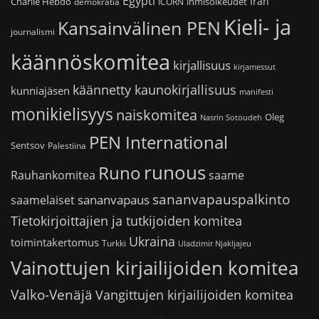
Egypti
Iran
Charlie Hebdo
ihmisoikeudet
demokratia
ICORN
Kieli- ja
Kansainvälinen PEN
journalismi
käännöskomitea
kirjallisuus
kirjamessut
käännetty kaunokirjallisuus
kunniajäsen
manifesti
monikielisyys
naiskomitea
Oleg
Nasrin Sotoudeh
PEN International
Sentsov
Palestiina
runous
Runo
saame
Rauhankomitea
sananvapauspalkinto
sananvapaus
saamelaiset
Tietokirjoittajien ja tutkijoiden komitea
Ukraina
toimintakertomus
Turkki
Uladzimir Njakljajeu
Vainottujen kirjailijoiden komitea
Valko-Venäjä
Vangittujen kirjailijoiden komitea