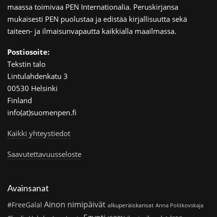
maassa toimivaa PEN Internationalia. Peruskirjansa
mukaisesti PEN puolustaa ja edistää kirjallisuutta sekä
taiteen- ja ilmaisunvapautta kaikkialla maailmassa.
Postiosoite:
Tekstin talo
Lintulahdenkatu 3
00530 Helsinki
Finland
info(at)suomenpen.fi
Kaikki yhteystiedot
Saavutettavuusseloste
Avainsanat
Ainon nimipäivät
#FreeGalal
alkuperäiskansat
Anna Politkovskaja