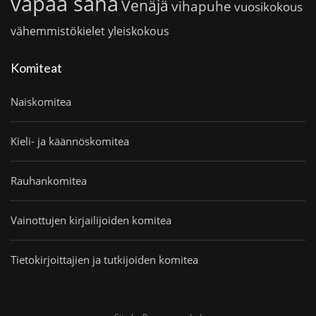
vapaa sana
Venäjä
vihapuhe
vuosikokous
vähemmistökielet
yleiskokous
Komiteat
Naiskomitea
Kieli- ja käännöskomitea
Rauhankomitea
Vainottujen kirjailijoiden komitea
Tietokirjoittajien ja tutkijoiden komitea