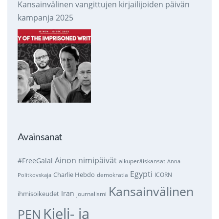
Kansainvälinen vangittujen kirjailijoiden päivän
kampanja 2025
Avainsanat
Ainon nimipäivät
#FreeGalal
alkuperäiskansat
Anna
Egypti
Charlie Hebdo
demokratia
ICORN
Politkovskaja
Kansainvälinen
Iran
ihmisoikeudet
journalismi
Kieli- ja
PEN