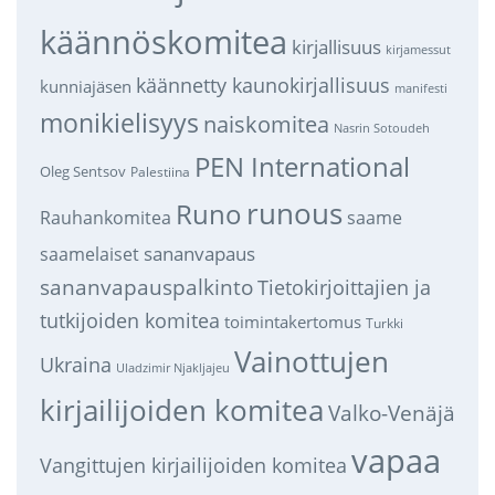
käännöskomitea
kirjallisuus
kirjamessut
käännetty kaunokirjallisuus
kunniajäsen
manifesti
monikielisyys
naiskomitea
Nasrin Sotoudeh
PEN International
Oleg Sentsov
Palestiina
runous
Runo
saame
Rauhankomitea
sananvapaus
saamelaiset
sananvapauspalkinto
Tietokirjoittajien ja
tutkijoiden komitea
toimintakertomus
Turkki
Vainottujen
Ukraina
Uladzimir Njakljajeu
kirjailijoiden komitea
Valko-Venäjä
vapaa
Vangittujen kirjailijoiden komitea