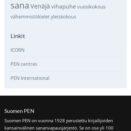
sana
Venäjä
vihapuhe
vuosikokous
vähemmistökielet
yleiskokous
Linkit
ICORN
PEN centres
PEN International
Suomen PEN
Suomen PEN on vuonna 1928 perustettu kirjailijoiden
kansainvälinen sananvapausjärjestö. Se on osa yli 100