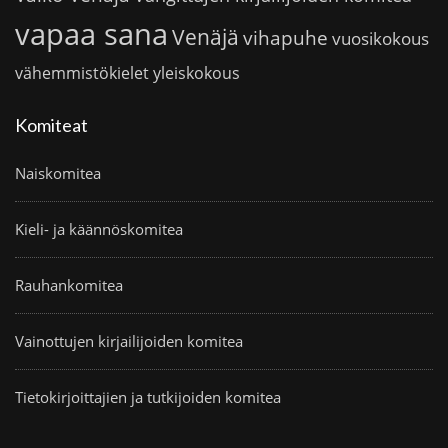
vapaa sana
Venäjä
vihapuhe
vuosikokous
vähemmistökielet
yleiskokous
Komiteat
Naiskomitea
Kieli- ja käännöskomitea
Rauhankomitea
Vainottujen kirjailijoiden komitea
Tietokirjoittajien ja tutkijoiden komitea