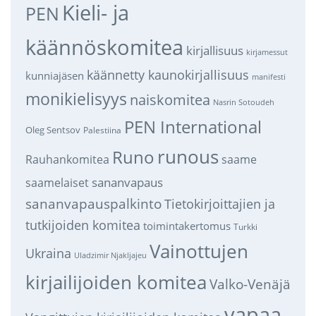
Kieli- ja
PEN
käännöskomitea
kirjallisuus
kirjamessut
käännetty kaunokirjallisuus
kunniajäsen
manifesti
monikielisyys
naiskomitea
Nasrin Sotoudeh
PEN International
Oleg Sentsov
Palestiina
runous
Runo
saame
Rauhankomitea
sananvapaus
saamelaiset
sananvapauspalkinto
Tietokirjoittajien ja
tutkijoiden komitea
toimintakertomus
Turkki
Vainottujen
Ukraina
Uladzimir Njakljajeu
kirjailijoiden komitea
Valko-Venäjä
vapaa