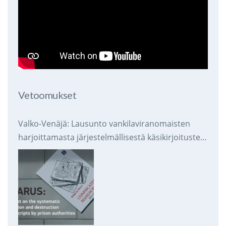
Vetoomukset
Valko-Venäjä: Lausunto vankilaviranomaisten
harjoittamasta järjestelmällisestä käsikirjoitusten
takavarikoinnista ja tuhoamisesta