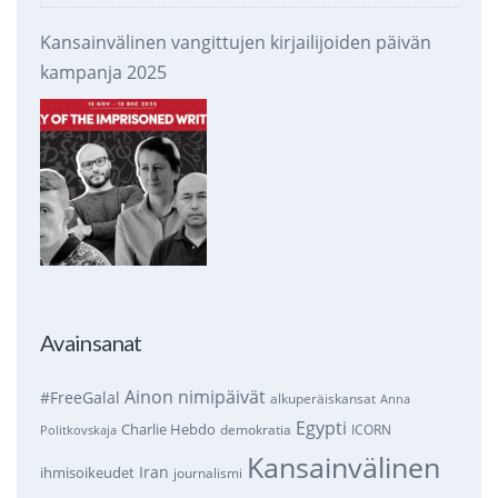
Kansainvälinen vangittujen kirjailijoiden päivän
kampanja 2025
Avainsanat
Ainon nimipäivät
#FreeGalal
alkuperäiskansat
Anna
Egypti
Charlie Hebdo
demokratia
ICORN
Politkovskaja
Kansainvälinen
Iran
ihmisoikeudet
journalismi