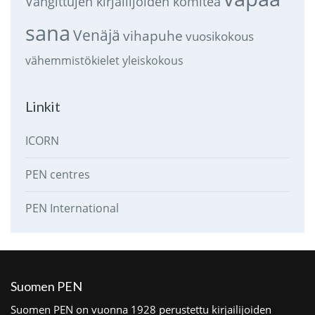
Vangittujen kirjailijoiden komitea
sana
Venäjä
vihapuhe
vuosikokous
vähemmistökielet
yleiskokous
Linkit
ICORN
PEN centres
PEN International
Suomen PEN
Suomen PEN on vuonna 1928 perustettu kirjailijoiden