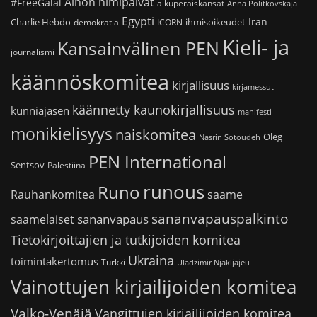
Ainon nimipäivät
#FreeGalal
alkuperäiskansat
Anna Politkovskaja
Egypti
Iran
Charlie Hebdo
ihmisoikeudet
demokratia
ICORN
Kieli- ja
Kansainvälinen PEN
journalismi
käännöskomitea
kirjallisuus
kirjamessut
käännetty kaunokirjallisuus
kunniajäsen
manifesti
monikielisyys
naiskomitea
Oleg
Nasrin Sotoudeh
PEN International
Sentsov
Palestiina
runous
Runo
saame
Rauhankomitea
sananvapauspalkinto
sananvapaus
saamelaiset
Tietokirjoittajien ja tutkijoiden komitea
Ukraina
toimintakertomus
Turkki
Uladzimir Njakljajeu
Vainottujen kirjailijoiden komitea
Valko-Venäjä
Vangittujen kirjailijoiden komitea