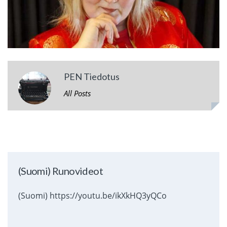
PEN Tiedotus
All Posts
(Suomi) Runovideot
(Suomi) https://youtu.be/ikXkHQ3yQCo