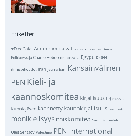
Etiketter
Ainon nimipäivät
#FreeGalal
alkuperäiskansat
Anna
Egypti
Charlie Hebdo
demokratia
ICORN
Politkovskaja
Kansainvälinen
Iran
ihmisoikeudet
journalismi
Kieli- ja
PEN
käännöskomitea
kirjallisuus
kirjamessut
käännetty kaunokirjallisuus
Kunniajäsen
manifesti
monikielisyys
naiskomitea
Nasrin Sotoudeh
PEN International
Oleg Sentsov
Palestiina