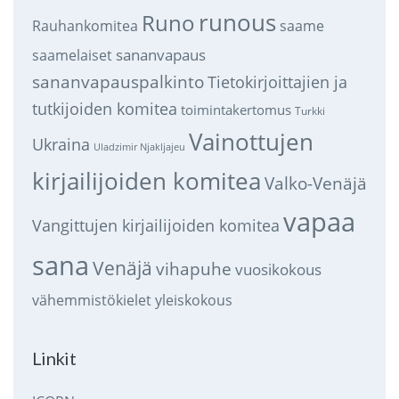
runous
Runo
saame
Rauhankomitea
sananvapaus
saamelaiset
sananvapauspalkinto
Tietokirjoittajien ja
tutkijoiden komitea
toimintakertomus
Turkki
Vainottujen
Ukraina
Uladzimir Njakljajeu
kirjailijoiden komitea
Valko-Venäjä
vapaa
Vangittujen kirjailijoiden komitea
sana
Venäjä
vihapuhe
vuosikokous
vähemmistökielet
yleiskokous
Linkit