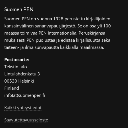
Suomen PEN
Suomen PEN on vuonna 1928 perustettu kirjailijoiden
kansainvälinen sananvapausjärjestö. Se on osa yli 100
maassa toimivaa PEN Internationalia. Peruskirjansa
mukaisesti PEN puolustaa ja edistää kirjallisuutta sekä
taiteen- ja ilmaisunvapautta kaikkialla maailmassa.
Postiosoite:
Tekstin talo
Lintulahdenkatu 3
00530 Helsinki
Finland
info(at)suomenpen.fi
Kaikki yhteystiedot
Saavutettavuusseloste