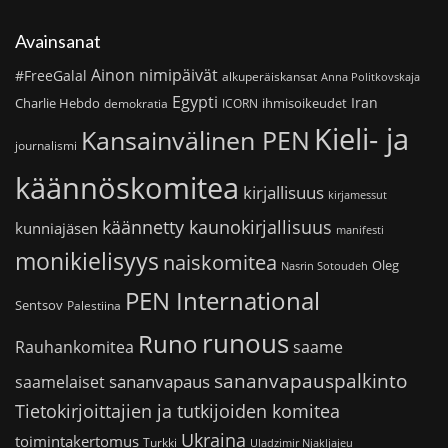
Avainsanat
Ainon nimipäivät
#FreeGalal
alkuperäiskansat
Anna Politkovskaja
Egypti
Iran
Charlie Hebdo
ihmisoikeudet
demokratia
ICORN
Kieli- ja
Kansainvälinen PEN
journalismi
käännöskomitea
kirjallisuus
kirjamessut
käännetty kaunokirjallisuus
kunniajäsen
manifesti
monikielisyys
naiskomitea
Oleg
Nasrin Sotoudeh
PEN International
Sentsov
Palestiina
runous
Runo
saame
Rauhankomitea
sananvapauspalkinto
sananvapaus
saamelaiset
Tietokirjoittajien ja tutkijoiden komitea
Ukraina
toimintakertomus
Turkki
Uladzimir Njakljajeu