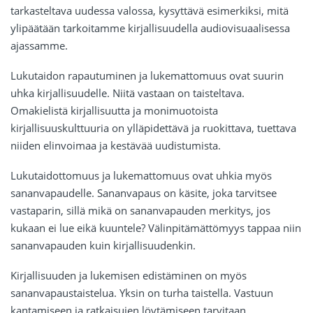
tarkasteltava uudessa valossa, kysyttävä esimerkiksi, mitä
ylipäätään tarkoitamme kirjallisuudella audiovisuaalisessa
ajassamme.
Lukutaidon rapautuminen ja lukemattomuus ovat suurin
uhka kirjallisuudelle. Niitä vastaan on taisteltava.
Omakielistä kirjallisuutta ja monimuotoista
kirjallisuuskulttuuria on ylläpidettävä ja ruokittava, tuettava
niiden elinvoimaa ja kestävää uudistumista.
Lukutaidottomuus ja lukemattomuus ovat uhkia myös
sananvapaudelle. Sananvapaus on käsite, joka tarvitsee
vastaparin, sillä mikä on sananvapauden merkitys, jos
kukaan ei lue eikä kuuntele? Välinpitämättömyys tappaa niin
sananvapauden kuin kirjallisuudenkin.
Kirjallisuuden ja lukemisen edistäminen on myös
sananvapaustaistelua. Yksin on turha taistella. Vastuun
kantamiseen ja ratkaisujen löytämiseen tarvitaan