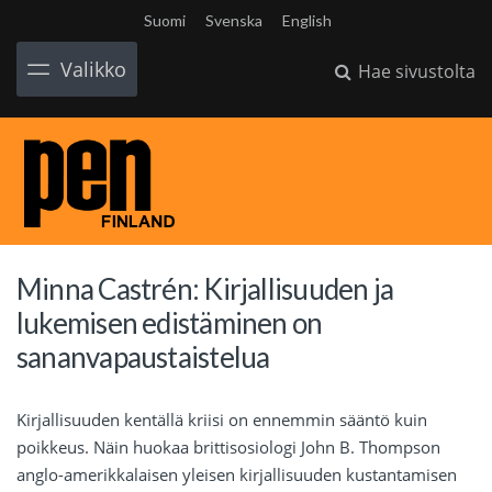
Suomi
Svenska
English
Valikko
Hae sivustolta
Minna Castrén: Kirjallisuuden ja
lukemisen edistäminen on
sananvapaustaistelua
Kirjallisuuden kentällä kriisi on ennemmin sääntö kuin
poikkeus. Näin huokaa brittisosiologi John B. Thompson
anglo-amerikkalaisen yleisen kirjallisuuden kustantamisen