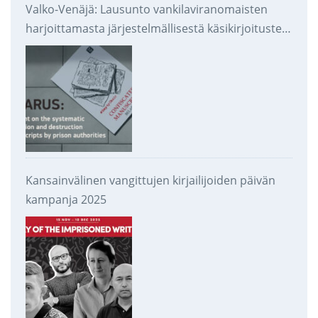
Valko-Venäjä: Lausunto vankilaviranomaisten
harjoittamasta järjestelmällisestä käsikirjoitusten
takavarikoinnista ja tuhoamisesta
Kansainvälinen vangittujen kirjailijoiden päivän
kampanja 2025