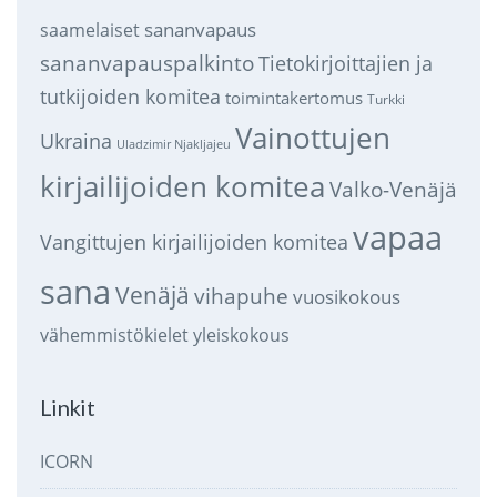
sananvapaus
saamelaiset
sananvapauspalkinto
Tietokirjoittajien ja
tutkijoiden komitea
toimintakertomus
Turkki
Vainottujen
Ukraina
Uladzimir Njakljajeu
kirjailijoiden komitea
Valko-Venäjä
vapaa
Vangittujen kirjailijoiden komitea
sana
Venäjä
vihapuhe
vuosikokous
vähemmistökielet
yleiskokous
Linkit
ICORN