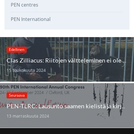
PEN centres
PEN International
Edellinen
Clas Zilliacus: Riitojen vältteleminen ei ole järkevää
15 toukokuuta 2024
Seuraava
PEN-TLRC: Lausunto saamen kielistä ja kirjallisuudesta
13 marraskuuta 2024