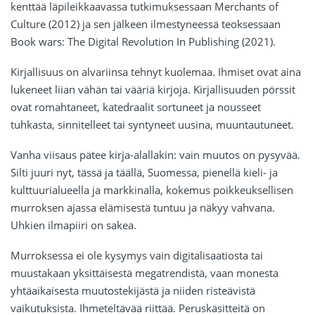
kenttää läpileikkaavassa tutkimuksessaan Merchants of
Culture (2012) ja sen jälkeen ilmestyneessä teoksessaan
Book wars: The Digital Revolution In Publishing (2021).
Kirjallisuus on alvariinsa tehnyt kuolemaa. Ihmiset ovat aina
lukeneet liian vähän tai vääriä kirjoja. Kirjallisuuden pörssit
ovat romahtaneet, katedraalit sortuneet ja nousseet
tuhkasta, sinnitelleet tai syntyneet uusina, muuntautuneet.
Vanha viisaus pätee kirja-alallakin: vain muutos on pysyvää.
Silti juuri nyt, tässä ja täällä, Suomessa, pienellä kieli- ja
kulttuurialueella ja markkinalla, kokemus poikkeuksellisen
murroksen ajassa elämisestä tuntuu ja näkyy vahvana.
Uhkien ilmapiiri on sakea.
Murroksessa ei ole kysymys vain digitalisaatiosta tai
muustakaan yksittäisestä megatrendistä, vaan monesta
yhtäaikaisesta muutostekijästä ja niiden risteävistä
vaikutuksista. Ihmeteltävää riittää. Peruskäsitteitä on