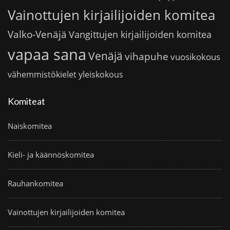
Vainottujen kirjailijoiden komitea
Valko-Venäjä
Vangittujen kirjailijoiden komitea
vapaa sana
Venäjä
vihapuhe
vuosikokous
vähemmistökielet
yleiskokous
Komiteat
Naiskomitea
Kieli- ja käännöskomitea
Rauhankomitea
Vainottujen kirjailijoiden komitea