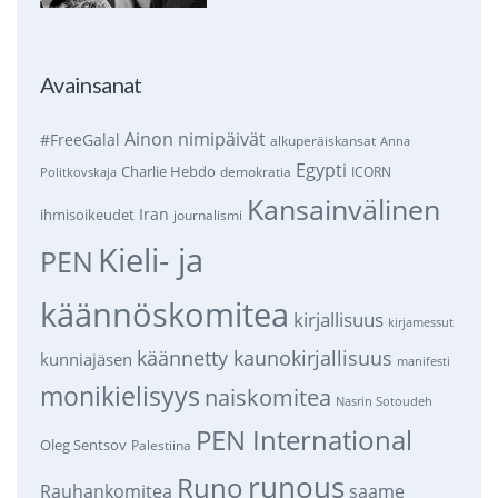
Avainsanat
Ainon nimipäivät
#FreeGalal
alkuperäiskansat
Anna
Egypti
Charlie Hebdo
demokratia
ICORN
Politkovskaja
Kansainvälinen
Iran
ihmisoikeudet
journalismi
Kieli- ja
PEN
käännöskomitea
kirjallisuus
kirjamessut
käännetty kaunokirjallisuus
kunniajäsen
manifesti
monikielisyys
naiskomitea
Nasrin Sotoudeh
PEN International
Oleg Sentsov
Palestiina
runous
Runo
saame
Rauhankomitea